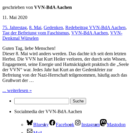
geschrieben von
VVN-BdA Aachen
11. Mai 2020
75. Jahrestag
,
8. Mai
,
Gedenken
,
Redebeitrag VVN-BdA Aachen
,
Tag der Befreiung vom Faschismus
,
VVN-BdA Aachen
,
VVN-
Denkmal Würselen
Guten Tag, liebe Menschen!
Dieser 8. Mai wird anders werden. Das dachte ich seit dem letzten
Herbst. Die VVN hat Kurt Heiler verloren, der durch sein Wissen,
Engagement, seine Energie und Hartnäckigkeit praktisch die „Seele
der VVN“ war. Jedes Jahr hat Kurt an der Gedenkfeier zur
Befreiung von der Nazi-Herrschaft teilgenommen, häufig auch das
Grußwort der …
... weiterlesen »
Socialmedia der VVN-BdA Aachen
Bluesky
Facebook
Instagram
Mastodon
Mail