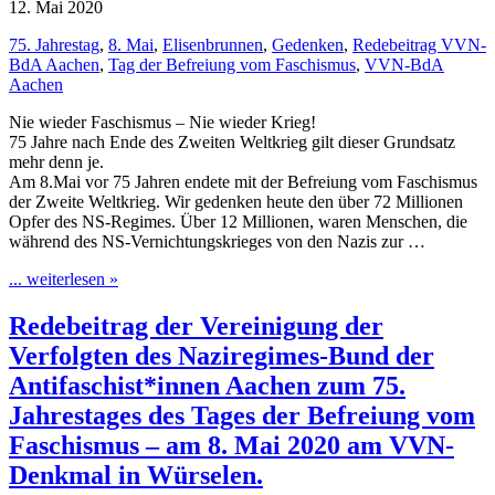
12. Mai 2020
75. Jahrestag
,
8. Mai
,
Elisenbrunnen
,
Gedenken
,
Redebeitrag VVN-
BdA Aachen
,
Tag der Befreiung vom Faschismus
,
VVN-BdA
Aachen
Nie wieder Faschismus – Nie wieder Krieg!
75 Jahre nach Ende des Zweiten Weltkrieg gilt dieser Grundsatz
mehr denn je.
Am 8.Mai vor 75 Jahren endete mit der Befreiung vom Faschismus
der Zweite Weltkrieg. Wir gedenken heute den über 72 Millionen
Opfer des NS-Regimes. Über 12 Millionen, waren Menschen, die
während des NS-Vernichtungskrieges von den Nazis zur …
... weiterlesen »
Redebeitrag der Vereinigung der
Verfolgten des Naziregimes-Bund der
Antifaschist*innen Aachen zum 75.
Jahrestages des Tages der Befreiung vom
Faschismus – am 8. Mai 2020 am VVN-
Denkmal in Würselen.