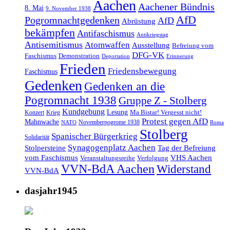
Aachen
Aachener Bündnis
8. Mai
9. November 1938
AfD
Pogromnachtgedenken
AfD
Abrüstung
bekämpfen
Antifaschismus
Antikriegstag
Antisemitismus
Atomwaffen
Ausstellung
Befreiung vom
DFG-VK
Faschismus
Demonstration
Deportation
Erinnerung
Frieden
Friedensbewegung
Faschismus
Gedenken
Gedenken an die
Pogromnacht 1938
Gruppe Z - Stolberg
Kundgebung
Lesung
Ma Bistar! Vergesst nicht!
Konzert
Krieg
Protest gegen AfD
Mahnwache
Novemberpogrome 1938
NATO
Roma
Stolberg
Spanischer Bürgerkrieg
Solidarität
Synagogenplatz Aachen
Stolpersteine
Tag der Befreiung
vom Faschismus
VHS Aachen
Veranstaltungsreihe
Verfolgung
VVN-BdA Aachen
Widerstand
VVN-BdA
dasjahr1945