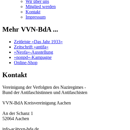
Wir über uns
Mitglied werden
Kontakt
Impressum
Mehr VVN-BdA ...
Zeitleiste »Das Jahr 1933«
Zeitschrift »antifa«
»Neofa«-Ausstellung
»nonpd«-Kampagne
Online-Shop
Kontakt
Vereinigung der Verfolgten des Naziregimes -
Bund der Antifaschistinnen und Antifaschisten
VVN-BdA Kreisvereinigung Aachen
An der Schanz 1
52064 Aachen
info-acätvvn-bda.de