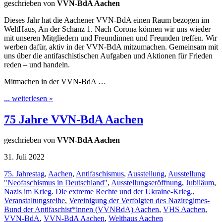
geschrieben von
VVN-BdA Aachen
Dieses Jahr hat die Aachener VVN-BdA einen Raum bezogen im
WeltHaus, An der Schanz 1. Nach Corona können wir uns wieder
mit unseren Mitgliedern und Freundinnen und Freunden treffen. Wir
werben dafür, aktiv in der VVN-BdA mitzumachen. Gemeinsam mit
uns über die antifaschistischen Aufgaben und Aktionen für Frieden
reden – und handeln.
Mitmachen in der VVN-BdA …
... weiterlesen »
75 Jahre VVN-BdA Aachen
geschrieben von
VVN-BdA Aachen
31. Juli 2022
75. Jahrestag
,
Aachen
,
Antifaschismus
,
Ausstellung
,
Ausstellung
"Neofaschismus in Deutschland"
,
Ausstellungseröffnung
,
Jubiläum
,
Nazis im Krieg. Die extreme Rechte und der Ukraine‐Krieg.
,
Veranstaltungsreihe
,
Vereinigung der Verfolgten des Naziregimes­
Bund der Antifaschist*innen (VVN­BdA) Aachen
,
VHS Aachen
,
VVN-BdA
,
VVN-BdA Aachen
,
Welthaus Aachen