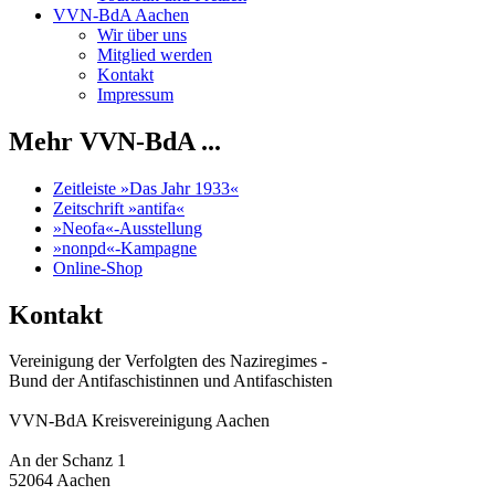
VVN-BdA Aachen
Wir über uns
Mitglied werden
Kontakt
Impressum
Mehr VVN-BdA ...
Zeitleiste »Das Jahr 1933«
Zeitschrift »antifa«
»Neofa«-Ausstellung
»nonpd«-Kampagne
Online-Shop
Kontakt
Vereinigung der Verfolgten des Naziregimes -
Bund der Antifaschistinnen und Antifaschisten
VVN-BdA Kreisvereinigung Aachen
An der Schanz 1
52064 Aachen