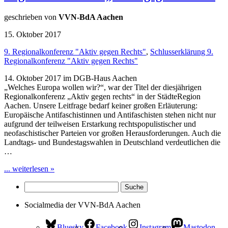
geschrieben von
VVN-BdA Aachen
15. Oktober 2017
9. Regionalkonferenz "Aktiv gegen Rechts"
,
Schlusserklärung 9.
Regionalkonferenz "Aktiv gegen Rechts"
14. Oktober 2017 im DGB-Haus Aachen
„Welches Europa wollen wir?“, war der Titel der diesjährigen
Regionalkonferenz „Aktiv gegen rechts“ in der StädteRegion
Aachen. Unsere Leitfrage bedarf keiner großen Erläuterung:
Europäische Antifaschistinnen und Antifaschisten stehen nicht nur
aufgrund der teilweisen Erstarkung rechtspopulistischer und
neofaschistischer Parteien vor großen Herausforderungen. Auch die
Landtags- und Bundestagswahlen in Deutschland verdeutlichen die
…
... weiterlesen »
Socialmedia der VVN-BdA Aachen
Bluesky
Facebook
Instagram
Mastodon