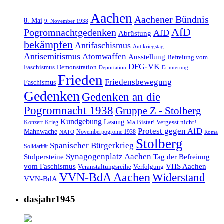
Aachen
Aachener Bündnis
8. Mai
9. November 1938
AfD
Pogromnachtgedenken
AfD
Abrüstung
bekämpfen
Antifaschismus
Antikriegstag
Antisemitismus
Atomwaffen
Ausstellung
Befreiung vom
DFG-VK
Faschismus
Demonstration
Deportation
Erinnerung
Frieden
Friedensbewegung
Faschismus
Gedenken
Gedenken an die
Pogromnacht 1938
Gruppe Z - Stolberg
Kundgebung
Lesung
Ma Bistar! Vergesst nicht!
Konzert
Krieg
Protest gegen AfD
Mahnwache
Novemberpogrome 1938
NATO
Roma
Stolberg
Spanischer Bürgerkrieg
Solidarität
Synagogenplatz Aachen
Stolpersteine
Tag der Befreiung
vom Faschismus
VHS Aachen
Veranstaltungsreihe
Verfolgung
VVN-BdA Aachen
Widerstand
VVN-BdA
dasjahr1945