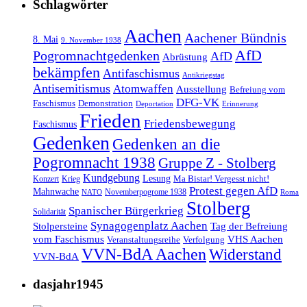
Schlagwörter
Aachen
Aachener Bündnis
8. Mai
9. November 1938
AfD
Pogromnachtgedenken
AfD
Abrüstung
bekämpfen
Antifaschismus
Antikriegstag
Antisemitismus
Atomwaffen
Ausstellung
Befreiung vom
DFG-VK
Faschismus
Demonstration
Deportation
Erinnerung
Frieden
Friedensbewegung
Faschismus
Gedenken
Gedenken an die
Pogromnacht 1938
Gruppe Z - Stolberg
Kundgebung
Lesung
Ma Bistar! Vergesst nicht!
Konzert
Krieg
Protest gegen AfD
Mahnwache
Novemberpogrome 1938
NATO
Roma
Stolberg
Spanischer Bürgerkrieg
Solidarität
Synagogenplatz Aachen
Stolpersteine
Tag der Befreiung
vom Faschismus
VHS Aachen
Veranstaltungsreihe
Verfolgung
VVN-BdA Aachen
Widerstand
VVN-BdA
dasjahr1945