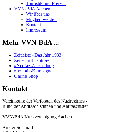
Touristik und Freizeit
VVN-BdA Aachen
Wir über uns
Mitglied werden
Kontakt
Impressum
Mehr VVN-BdA ...
Zeitleiste »Das Jahr 1933«
Zeitschrift »antifa«
»Neofa«-Ausstellung
»nonpd«-Kampagne
Online-Shop
Kontakt
Vereinigung der Verfolgten des Naziregimes -
Bund der Antifaschistinnen und Antifaschisten
VVN-BdA Kreisvereinigung Aachen
An der Schanz 1