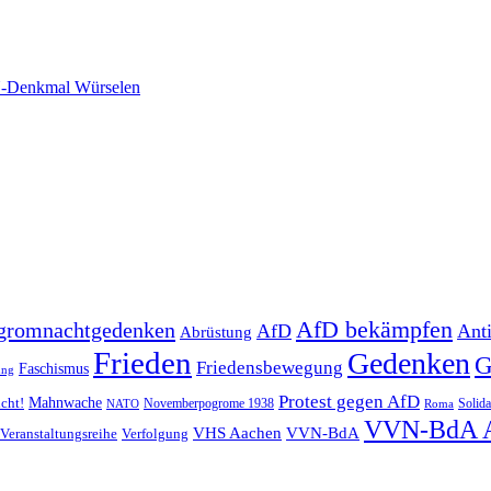
-Denkmal Würselen
AfD bekämpfen
gromnachtgedenken
AfD
Ant
Abrüstung
Frieden
Gedenken
G
Friedensbewegung
Faschismus
ung
Protest gegen AfD
Mahnwache
icht!
Novemberpogrome 1938
Solida
NATO
Roma
VVN-BdA 
VHS Aachen
VVN-BdA
Veranstaltungsreihe
Verfolgung