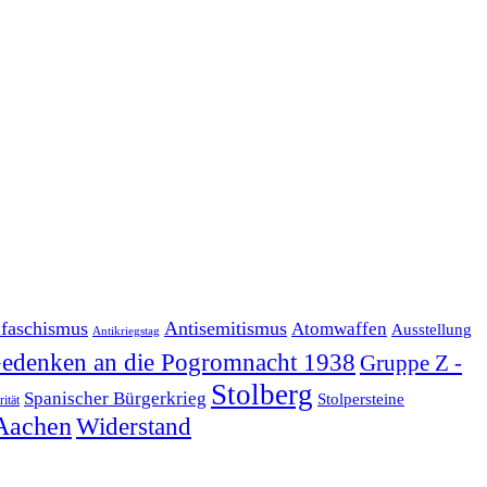
ifaschismus
Antisemitismus
Atomwaffen
Ausstellung
Antikriegstag
edenken an die Pogromnacht 1938
Gruppe Z -
Stolberg
Spanischer Bürgerkrieg
Stolpersteine
rität
Aachen
Widerstand