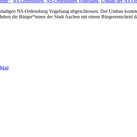
räume“
,
NS-Ordensburg
,
NS-Ordensburg Vogelsang
,
Umbau der NS-Or
 ehemaligen NS-Ordensburg Vogelsang abgeschlossen. Der Umbau kostete
hdem die Bürger*innen der Stadt Aachen mit einem Bürgerentscheid das 
Mail