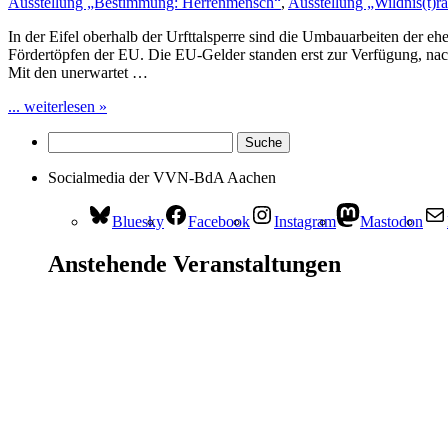
Ausstellung „Bestimmung: Herrenmensch“
,
Ausstellung „Wildnis(t)
In der Eifel oberhalb der Urfttalsperre sind die Umbauarbeiten der
Fördertöpfen der EU. Die EU-Gelder standen erst zur Verfügung, nac
Mit den unerwartet …
... weiterlesen »
Socialmedia der VVN-BdA Aachen
Bluesky
Facebook
Instagram
Mastodon
Anstehende Veranstaltungen