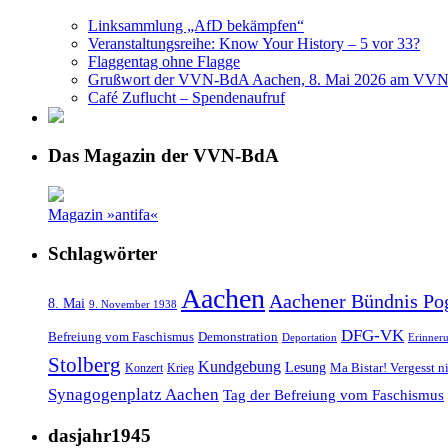
Linksammlung „AfD bekämpfen“
Veranstaltungsreihe: Know Your History – 5 vor 33?
Flaggentag ohne Flagge
Grußwort der VVN-BdA Aachen, 8. Mai 2026 am VVN
Café Zuflucht – Spendenaufruf
Das Magazin der VVN-BdA
Magazin »antifa«
Schlagwörter
Aachen
Aachener Bündnis Po
8. Mai
9. November 1938
DFG-VK
Befreiung vom Faschismus
Demonstration
Deportation
Erinner
Stolberg
Kundgebung
Lesung
Ma Bistar! Vergesst n
Konzert
Krieg
Synagogenplatz Aachen
Tag der Befreiung vom Faschismus
dasjahr1945