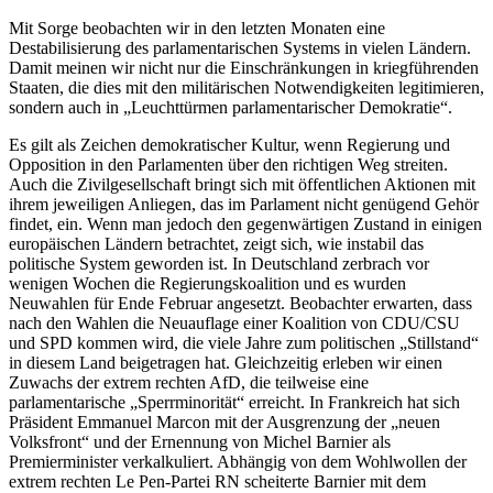
Mit Sorge beobachten wir in den letzten Monaten eine
Destabilisierung des parlamentarischen Systems in vielen Ländern.
Damit meinen wir nicht nur die Einschränkungen in kriegführenden
Staaten, die dies mit den militärischen Notwendigkeiten legitimieren,
sondern auch in „Leuchttürmen parlamentarischer Demokratie“.
Es gilt als Zeichen demokratischer Kultur, wenn Regierung und
Opposition in den Parlamenten über den richtigen Weg streiten.
Auch die Zivilgesellschaft bringt sich mit öffentlichen Aktionen mit
ihrem jeweiligen Anliegen, das im Parlament nicht genügend Gehör
findet, ein. Wenn man jedoch den gegenwärtigen Zustand in einigen
europäischen Ländern betrachtet, zeigt sich, wie instabil das
politische System geworden ist. In Deutschland zerbrach vor
wenigen Wochen die Regierungskoalition und es wurden
Neuwahlen für Ende Februar angesetzt. Beobachter erwarten, dass
nach den Wahlen die Neuauflage einer Koalition von CDU/CSU
und SPD kommen wird, die viele Jahre zum politischen „Stillstand“
in diesem Land beigetragen hat. Gleichzeitig erleben wir einen
Zuwachs der extrem rechten AfD, die teilweise eine
parlamentarische „Sperrminorität“ erreicht. In Frankreich hat sich
Präsident Emmanuel Marcon mit der Ausgrenzung der „neuen
Volksfront“ und der Ernennung von Michel Barnier als
Premierminister verkalkuliert. Abhängig von dem Wohlwollen der
extrem rechten Le Pen-Partei RN scheiterte Barnier mit dem