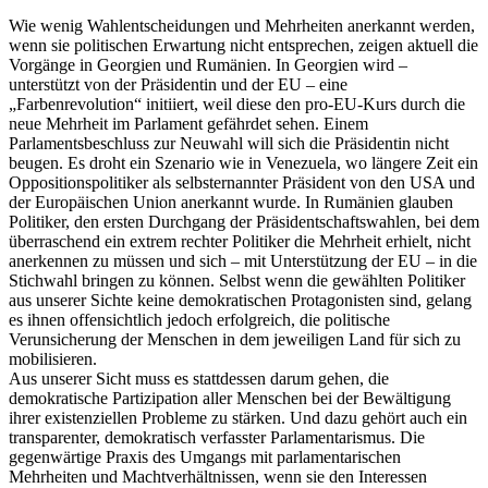
Wie wenig Wahlentscheidungen und Mehrheiten anerkannt werden,
wenn sie politischen Erwartung nicht entsprechen, zeigen aktuell die
Vorgänge in Georgien und Rumänien. In Georgien wird –
unterstützt von der Präsidentin und der EU – eine
„Farbenrevolution“ initiiert, weil diese den pro-EU-Kurs durch die
neue Mehrheit im Parlament gefährdet sehen. Einem
Parlamentsbeschluss zur Neuwahl will sich die Präsidentin nicht
beugen. Es droht ein Szenario wie in Venezuela, wo längere Zeit ein
Oppositionspolitiker als selbsternannter Präsident von den USA und
der Europäischen Union anerkannt wurde. In Rumänien glauben
Politiker, den ersten Durchgang der Präsidentschaftswahlen, bei dem
überraschend ein extrem rechter Politiker die Mehrheit erhielt, nicht
anerkennen zu müssen und sich – mit Unterstützung der EU – in die
Stichwahl bringen zu können. Selbst wenn die gewählten Politiker
aus unserer Sichte keine demokratischen Protagonisten sind, gelang
es ihnen offensichtlich jedoch erfolgreich, die politische
Verunsicherung der Menschen in dem jeweiligen Land für sich zu
mobilisieren.
Aus unserer Sicht muss es stattdessen darum gehen, die
demokratische Partizipation aller Menschen bei der Bewältigung
ihrer existenziellen Probleme zu stärken. Und dazu gehört auch ein
transparenter, demokratisch verfasster Parlamentarismus. Die
gegenwärtige Praxis des Umgangs mit parlamentarischen
Mehrheiten und Machtverhältnissen, wenn sie den Interessen