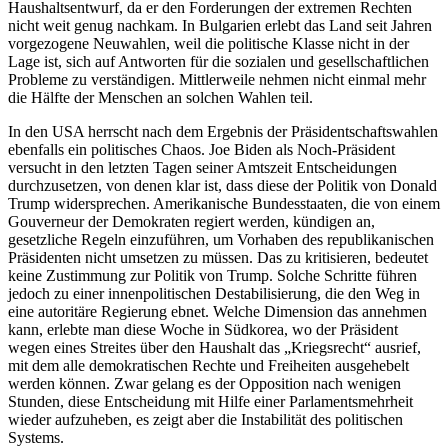
Haushaltsentwurf, da er den Forderungen der extremen Rechten
nicht weit genug nachkam. In Bulgarien erlebt das Land seit Jahren
vorgezogene Neuwahlen, weil die politische Klasse nicht in der
Lage ist, sich auf Antworten für die sozialen und gesellschaftlichen
Probleme zu verständigen. Mittlerweile nehmen nicht einmal mehr
die Hälfte der Menschen an solchen Wahlen teil.
In den USA herrscht nach dem Ergebnis der Präsidentschaftswahlen
ebenfalls ein politisches Chaos. Joe Biden als Noch-Präsident
versucht in den letzten Tagen seiner Amtszeit Entscheidungen
durchzusetzen, von denen klar ist, dass diese der Politik von Donald
Trump widersprechen. Amerikanische Bundesstaaten, die von einem
Gouverneur der Demokraten regiert werden, kündigen an,
gesetzliche Regeln einzuführen, um Vorhaben des republikanischen
Präsidenten nicht umsetzen zu müssen. Das zu kritisieren, bedeutet
keine Zustimmung zur Politik von Trump. Solche Schritte führen
jedoch zu einer innenpolitischen Destabilisierung, die den Weg in
eine autoritäre Regierung ebnet. Welche Dimension das annehmen
kann, erlebte man diese Woche in Südkorea, wo der Präsident
wegen eines Streites über den Haushalt das „Kriegsrecht“ ausrief,
mit dem alle demokratischen Rechte und Freiheiten ausgehebelt
werden können. Zwar gelang es der Opposition nach wenigen
Stunden, diese Entscheidung mit Hilfe einer Parlamentsmehrheit
wieder aufzuheben, es zeigt aber die Instabilität des politischen
Systems.