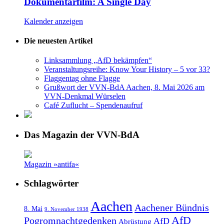
Dokumentarfilm: A Single Day
Kalender anzeigen
Die neuesten Artikel
Linksammlung „AfD bekämpfen“
Veranstaltungsreihe: Know Your History – 5 vor 33?
Flaggentag ohne Flagge
Grußwort der VVN-BdA Aachen, 8. Mai 2026 am
VVN-Denkmal Würselen
Café Zuflucht – Spendenaufruf
Das Magazin der VVN-BdA
Magazin »antifa«
Schlagwörter
Aachen
Aachener Bündnis
8. Mai
9. November 1938
AfD
Pogromnachtgedenken
AfD
Abrüstung