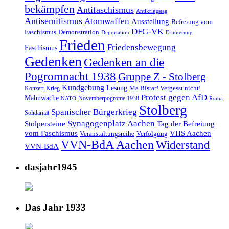
bekämpfen
Antifaschismus
Antikriegstag
Antisemitismus
Atomwaffen
Ausstellung
Befreiung vom
DFG-VK
Faschismus
Demonstration
Deportation
Erinnerung
Frieden
Friedensbewegung
Faschismus
Gedenken
Gedenken an die
Pogromnacht 1938
Gruppe Z - Stolberg
Kundgebung
Lesung
Ma Bistar! Vergesst nicht!
Konzert
Krieg
Protest gegen AfD
Mahnwache
Novemberpogrome 1938
NATO
Roma
Stolberg
Spanischer Bürgerkrieg
Solidarität
Synagogenplatz Aachen
Stolpersteine
Tag der Befreiung
vom Faschismus
VHS Aachen
Veranstaltungsreihe
Verfolgung
VVN-BdA Aachen
Widerstand
VVN-BdA
dasjahr1945
Das Jahr 1933