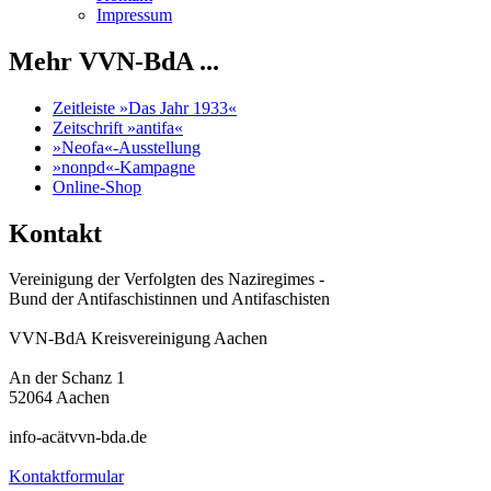
Impressum
Mehr VVN-BdA ...
Zeitleiste »Das Jahr 1933«
Zeitschrift »antifa«
»Neofa«-Ausstellung
»nonpd«-Kampagne
Online-Shop
Kontakt
Vereinigung der Verfolgten des Naziregimes -
Bund der Antifaschistinnen und Antifaschisten
VVN-BdA Kreisvereinigung Aachen
An der Schanz 1
52064 Aachen
info-acätvvn-bda.de
Kontaktformular