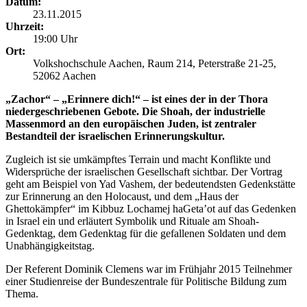
Datum:
23.11.2015
Uhrzeit:
19:00 Uhr
Ort:
Volkshochschule Aachen, Raum 214, Peterstraße 21-25,
52062 Aachen
„Zachor“ – „Erinnere dich!“ – ist eines der in der Thora
niedergeschriebenen Gebote. Die Shoah, der industrielle
Massenmord an den europäischen Juden, ist zentraler
Bestandteil der israelischen Erinnerungskultur.
Zugleich ist sie umkämpftes Terrain und macht Konflikte und
Widersprüche der israelischen Gesellschaft sichtbar. Der Vortrag
geht am Beispiel von Yad Vashem, der bedeutendsten Gedenkstätte
zur Erinnerung an den Holocaust, und dem „Haus der
Ghettokämpfer“ im Kibbuz Lochamej haGeta’ot auf das Gedenken
in Israel ein und erläutert Symbolik und Rituale am Shoah-
Gedenktag, dem Gedenktag für die gefallenen Soldaten und dem
Unabhängigkeitstag.
Der Referent Dominik Clemens war im Frühjahr 2015 Teilnehmer
einer Studienreise der Bundeszentrale für Politische Bildung zum
Thema.