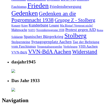
Frieden
Friedensbewegung
Faschismus
Gedenken
Gedenken an die
Pogromnacht 1938
Gruppe Z - Stolberg
Kundgebung
Lesung
Ma Bistar! Vergesst nicht!
Konzert
Krieg
Protest gegen AfD
Mahnwache
Novemberpogrome 1938
NATO
Roma
Stolberg
Spanischer Bürgerkrieg
Solidarität
Synagogenplatz Aachen
Stolpersteine
Tag der Befreiung
vom Faschismus
VHS Aachen
Veranstaltungsreihe
Verfolgung
VVN-BdA Aachen
Widerstand
VVN-BdA
dasjahr1945
Das Jahr 1933
Navigation