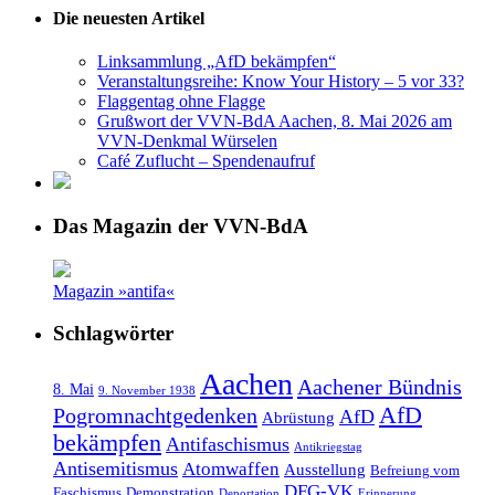
Die neuesten Artikel
Linksammlung „AfD bekämpfen“
Veranstaltungsreihe: Know Your History – 5 vor 33?
Flaggentag ohne Flagge
Grußwort der VVN-BdA Aachen, 8. Mai 2026 am
VVN-Denkmal Würselen
Café Zuflucht – Spendenaufruf
Das Magazin der VVN-BdA
Magazin »antifa«
Schlagwörter
Aachen
Aachener Bündnis
8. Mai
9. November 1938
AfD
Pogromnachtgedenken
AfD
Abrüstung
bekämpfen
Antifaschismus
Antikriegstag
Antisemitismus
Atomwaffen
Ausstellung
Befreiung vom
DFG-VK
Faschismus
Demonstration
Deportation
Erinnerung