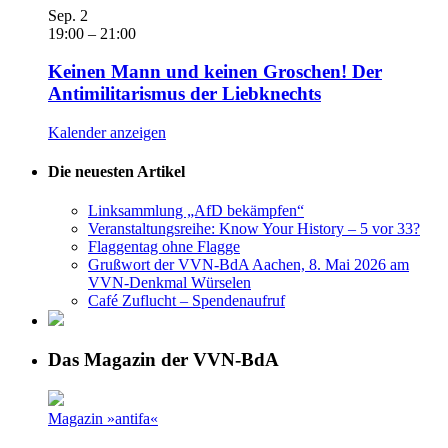
Sep.
2
19:00
–
21:00
Keinen Mann und keinen Groschen! Der
Antimilitarismus der Liebknechts
Kalender anzeigen
Die neuesten Artikel
Linksammlung „AfD bekämpfen“
Veranstaltungsreihe: Know Your History – 5 vor 33?
Flaggentag ohne Flagge
Grußwort der VVN-BdA Aachen, 8. Mai 2026 am
VVN-Denkmal Würselen
Café Zuflucht – Spendenaufruf
Das Magazin der VVN-BdA
Magazin »antifa«