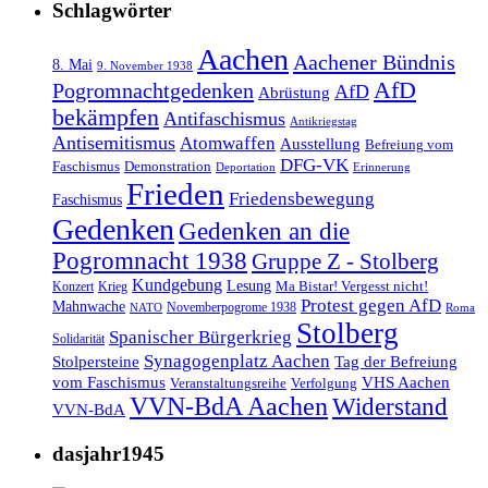
Schlagwörter
Aachen
Aachener Bündnis
8. Mai
9. November 1938
AfD
Pogromnachtgedenken
AfD
Abrüstung
bekämpfen
Antifaschismus
Antikriegstag
Antisemitismus
Atomwaffen
Ausstellung
Befreiung vom
DFG-VK
Faschismus
Demonstration
Deportation
Erinnerung
Frieden
Friedensbewegung
Faschismus
Gedenken
Gedenken an die
Pogromnacht 1938
Gruppe Z - Stolberg
Kundgebung
Lesung
Ma Bistar! Vergesst nicht!
Konzert
Krieg
Protest gegen AfD
Mahnwache
Novemberpogrome 1938
NATO
Roma
Stolberg
Spanischer Bürgerkrieg
Solidarität
Synagogenplatz Aachen
Stolpersteine
Tag der Befreiung
vom Faschismus
VHS Aachen
Veranstaltungsreihe
Verfolgung
VVN-BdA Aachen
Widerstand
VVN-BdA
dasjahr1945