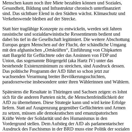
Menschen kaum noch ihre Miete bezahlen können und Soziales,
Gesundheit, Bildung und Infrastruktur chronisch unterfinanziert
sind. Das sichtbare Elend in den Städten wächst. Klimaschutz und
Verkehrswende bleiben auf der Strecke.
Statt hier tragfähige Konzepte zu entwickeln, werden seit Jahren
rassistische und sozialdarwinistische Ressentiments bedient und
dabei bis tief in die Gesellschaft legitimiert. Die weitere Abschottung
Europas gegen Menschen auf der Flucht, der schändliche Umgang
mit den afghanischen „Ortskräften“, Einführung von Chipkarten
statt Bargeld für Geflüchtete oder das Ansinnen von FDP und
Union, das sogenannte Bürgergeld (aka Hartz IV) unter das
bestehende Existenzminimum zu streichen, sind Ausdruck dessen.
Das politische Programm der AfD führt so schon jetzt zur
wachsenden Verarmung breiter Bevölkerungsschichten,
paradoxerweise insbesondere unter ihren Wählerinnen und Wählern.
Spätestens die Resultate in Thüringen und Sachsen zeigen: es lohnt
sich für die anderen Parteien nicht, die Menschenfeindlichkeit der
AfD zu übernehmen. Diese Strategie kann und wird keine Erfolge
liefern. Statt auf Ausgrenzung gegenüber Geflüchteten und Armen
zu setzen, müssen alle demokratischen und emanzipatorischen
Kräfte Werte der Solidarität und des Humanismus in den
Vordergrund stellen. Dem Aufstieg der AfD als parlamentarischer
Ausdruck des Faschismus in der BRD muss eine Politik der sozialen