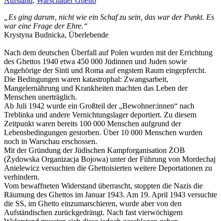
Aufstand
,
Warschauer Ghetto
„Es ging darum, nicht wie ein Schaf zu sein, das war der Punkt. Es
war eine Frage der Ehre.“
Krystyna Budnicka, Überlebende
Nach dem deutschen Überfall auf Polen wurden mit der Errichtung
des Ghettos 1940 etwa 450 000 Jüdinnen und Juden sowie
Angehörige der Sinti und Roma auf engstem Raum eingepfercht.
Die Bedingungen waren katastrophal: Zwangsarbeit,
Mangelernährung und Krankheiten machten das Leben der
Menschen unerträglich.
Ab Juli 1942 wurde ein Großteil der „Bewohner:innen“ nach
Treblinka und andere Vernichtungslager deportiert. Zu diesem
Zeitpunkt waren bereits 100 000 Menschen aufgrund der
Lebensbedingungen gestorben. Über 10 000 Menschen wurden
noch in Warschau erschossen.
Mit der Gründung der Jüdischen Kampforganisation ŻOB
(Żydowska Organizacja Bojowa) unter der Führung von Mordechaj
Anielewicz versuchten die Ghettoisierten weitere Deportationen zu
verhindern.
Vom bewaffneten Widerstand überrascht, stoppten die Nazis die
Räumung des Ghettos im Januar 1943. Am 19. April 1943 versuchte
die SS, im Ghetto einzumarschieren, wurde aber von den
Aufständischen zurückgedrängt. Nach fast vierwöchigem