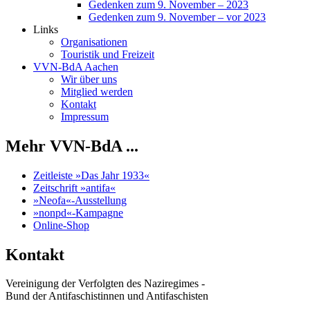
Gedenken zum 9. November – 2023
Gedenken zum 9. November – vor 2023
Links
Organisationen
Touristik und Freizeit
VVN-BdA Aachen
Wir über uns
Mitglied werden
Kontakt
Impressum
Mehr VVN-BdA ...
Zeitleiste »Das Jahr 1933«
Zeitschrift »antifa«
»Neofa«-Ausstellung
»nonpd«-Kampagne
Online-Shop
Kontakt
Vereinigung der Verfolgten des Naziregimes -
Bund der Antifaschistinnen und Antifaschisten