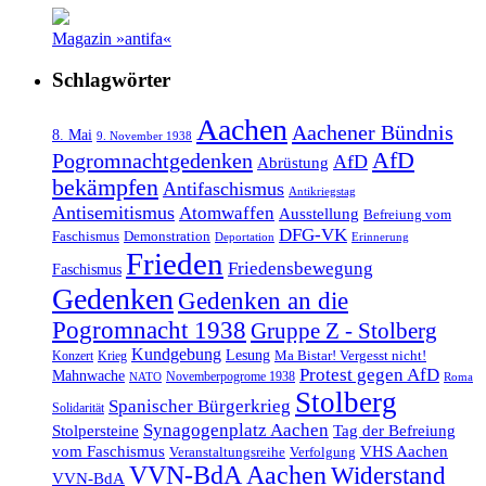
Magazin »antifa«
Schlagwörter
Aachen
Aachener Bündnis
8. Mai
9. November 1938
AfD
Pogromnachtgedenken
AfD
Abrüstung
bekämpfen
Antifaschismus
Antikriegstag
Antisemitismus
Atomwaffen
Ausstellung
Befreiung vom
DFG-VK
Faschismus
Demonstration
Deportation
Erinnerung
Frieden
Friedensbewegung
Faschismus
Gedenken
Gedenken an die
Pogromnacht 1938
Gruppe Z - Stolberg
Kundgebung
Lesung
Ma Bistar! Vergesst nicht!
Konzert
Krieg
Protest gegen AfD
Mahnwache
Novemberpogrome 1938
NATO
Roma
Stolberg
Spanischer Bürgerkrieg
Solidarität
Synagogenplatz Aachen
Stolpersteine
Tag der Befreiung
vom Faschismus
VHS Aachen
Veranstaltungsreihe
Verfolgung
VVN-BdA Aachen
Widerstand
VVN-BdA