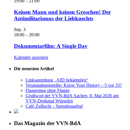
19:00
–
21:00
Keinen Mann und keinen Groschen! Der
Antimilitarismus der Liebknechts
Sep.
3
18:00
–
20:00
Dokumentarfilm: A Single Day
Kalender anzeigen
Die neuesten Artikel
Linksammlung „AfD bekämpfen“
Veranstaltungsreihe: Know Your History – 5 vor 33?
Flaggentag ohne Flagge
Grußwort der VVN-BdA Aachen, 8. Mai 2026 am
VVN-Denkmal Würselen
Café Zuflucht – Spendenaufruf
Das Magazin der VVN-BdA