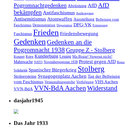
AfD
Pogromnachtgedenken
AfD
Abrüstung
bekämpfen
Antifaschismus
Antikriegstag
Antisemitismus
Atomwaffen
Ausstellung
Befreiung vom
DFG-VK
Faschismus
Demonstration
Deportation
Erinnerung
Frieden
Friedensbewegung
Faschismus
Gedenken
Gedenken an die
Pogromnacht 1938
Gruppe Z - Stolberg
Kundgebung
Lesung
Ma Bistar! Vergesst nicht!
Konzert
Krieg
Protest gegen AfD
Mahnwache
Novemberpogrome 1938
NATO
Roma
Stolberg
Spanischer Bürgerkrieg
Solidarität
Synagogenplatz Aachen
Stolpersteine
Tag der Befreiung
vom Faschismus
VHS Aachen
Veranstaltungsreihe
Verfolgung
VVN-BdA Aachen
Widerstand
VVN-BdA
dasjahr1945
Das Jahr 1933