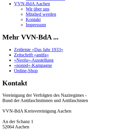
VVN-BdA Aachen
Wir über uns
Mitglied werden
Kontakt
Impressum
Mehr VVN-BdA ...
Zeitleiste »Das Jahr 1933«
Zeitschrift »antifa«
»Neofa«-Ausstellung
»nonpd«-Kampagne
Online-Shop
Kontakt
Vereinigung der Verfolgten des Naziregimes -
Bund der Antifaschistinnen und Antifaschisten
VVN-BdA Kreisvereinigung Aachen
An der Schanz 1
52064 Aachen