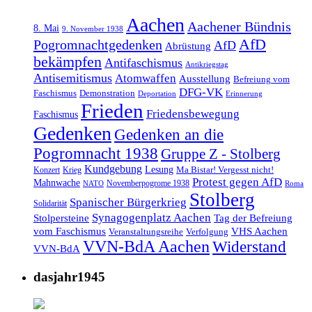
Aachen
Aachener Bündnis
8. Mai
9. November 1938
AfD
Pogromnachtgedenken
AfD
Abrüstung
bekämpfen
Antifaschismus
Antikriegstag
Antisemitismus
Atomwaffen
Ausstellung
Befreiung vom
DFG-VK
Faschismus
Demonstration
Deportation
Erinnerung
Frieden
Friedensbewegung
Faschismus
Gedenken
Gedenken an die
Pogromnacht 1938
Gruppe Z - Stolberg
Kundgebung
Lesung
Ma Bistar! Vergesst nicht!
Konzert
Krieg
Protest gegen AfD
Mahnwache
Novemberpogrome 1938
NATO
Roma
Stolberg
Spanischer Bürgerkrieg
Solidarität
Synagogenplatz Aachen
Stolpersteine
Tag der Befreiung
vom Faschismus
VHS Aachen
Veranstaltungsreihe
Verfolgung
VVN-BdA Aachen
Widerstand
VVN-BdA
dasjahr1945