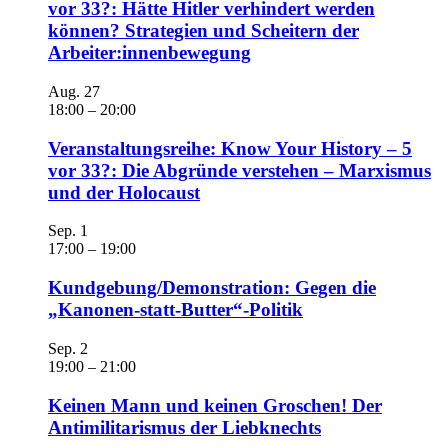
vor 33?: Hätte Hitler verhindert werden
können? Strategien und Scheitern der
Arbeiter:innenbewegung
Aug.
27
18:00
–
20:00
Veranstaltungsreihe: Know Your History – 5
vor 33?: Die Abgründe verstehen – Marxismus
und der Holocaust
Sep.
1
17:00
–
19:00
Kundgebung/Demonstration: Gegen die
„Kanonen-statt-Butter“-Politik
Sep.
2
19:00
–
21:00
Keinen Mann und keinen Groschen! Der
Antimilitarismus der Liebknechts