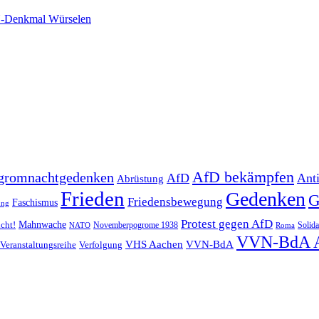
-Denkmal Würselen
AfD bekämpfen
gromnachtgedenken
AfD
Ant
Abrüstung
Frieden
Gedenken
G
Friedensbewegung
Faschismus
ung
Protest gegen AfD
Mahnwache
icht!
Novemberpogrome 1938
Solida
NATO
Roma
VVN-BdA 
VHS Aachen
VVN-BdA
Veranstaltungsreihe
Verfolgung