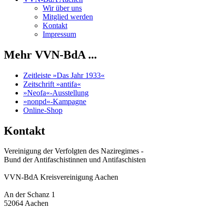
Wir über uns
Mitglied werden
Kontakt
Impressum
Mehr VVN-BdA ...
Zeitleiste »Das Jahr 1933«
Zeitschrift »antifa«
»Neofa«-Ausstellung
»nonpd«-Kampagne
Online-Shop
Kontakt
Vereinigung der Verfolgten des Naziregimes -
Bund der Antifaschistinnen und Antifaschisten
VVN-BdA Kreisvereinigung Aachen
An der Schanz 1
52064 Aachen