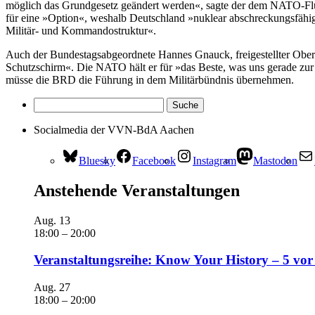
möglich das Grundgesetz geändert werden«, sagte der dem NATO-Flüg
für eine »Option«, weshalb Deutschland »nuklear abschreckungsfähig
Militär- und Kommandostruktur«.
Auch der Bundestagsabgeordnete Hannes Gnauck, freigestellter Oberf
Schutzschirm«. Die NATO hält er für »das Beste, was uns gerade zur Ve
müsse die BRD die Führung in dem Militärbündnis übernehmen.
Socialmedia der VVN-BdA Aachen
Bluesky
Facebook
Instagram
Mastodon
Anstehende Veranstaltungen
Aug.
13
18:00
–
20:00
Veranstaltungsreihe: Know Your History – 5 vor
Aug.
27
18:00
–
20:00