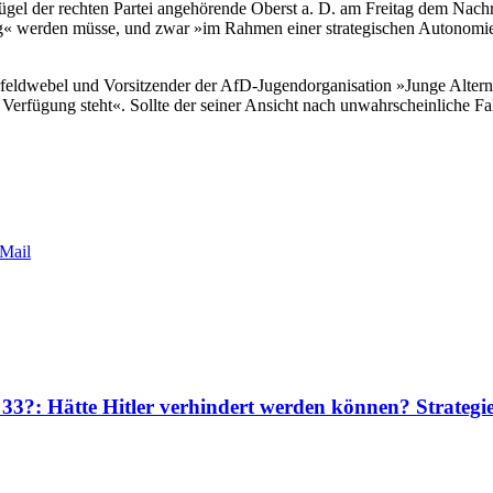
el der rechten Partei angehörende Oberst a. D. am Freitag dem Nachr
« werden müsse, und zwar »im Rahmen einer strategischen Autonomie E
eldwebel und Vorsitzender der AfD-Jugendorganisation »Junge Alternat
rfügung steht«. Sollte der seiner Ansicht nach unwahrscheinliche Fall 
Mail
 33?: Hätte Hitler verhindert werden können? Strateg