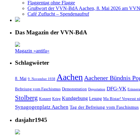
Flaggentag ohne Flagge
Grußwort der VVN-BdA Aachen, 8. Mai 2026 am VVN
Café Zuflucht – Spendenaufruf
Das Magazin der VVN-BdA
Magazin »antifa«
Schlagwörter
Aachen
Aachener Bündnis Po
8. Mai
9. November 1938
DFG-VK
Befreiung vom Faschismus
Demonstration
Deportation
Erinner
Stolberg
Kundgebung
Lesung
Ma Bistar! Vergesst n
Konzert
Krieg
Synagogenplatz Aachen
Tag der Befreiung vom Faschismus
dasjahr1945