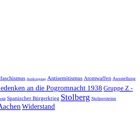
ifaschismus
Antisemitismus
Atomwaffen
Ausstellung
Antikriegstag
edenken an die Pogromnacht 1938
Gruppe Z -
Stolberg
Spanischer Bürgerkrieg
Stolpersteine
rität
Aachen
Widerstand