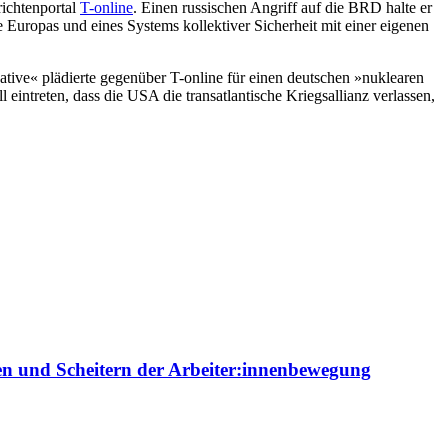
ichtenportal
T-online
. Einen russischen Angriff auf die BRD halte er
uropas und eines Systems kollektiver Sicherheit mit einer eigenen
ive« plädierte gegenüber T-online für einen deutschen »nuklearen
eintreten, dass die USA die transatlantische Kriegsallianz verlassen,
ien und Scheitern der Arbeiter:innenbewegung