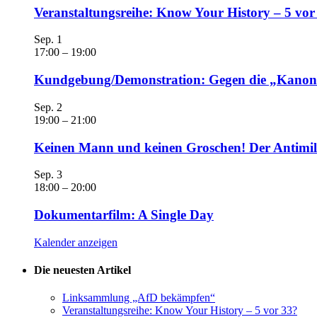
Veranstaltungsreihe: Know Your History – 5 vo
Sep.
1
17:00
–
19:00
Kundgebung/Demonstration: Gegen die „Kanonen
Sep.
2
19:00
–
21:00
Keinen Mann und keinen Groschen! Der Antimili
Sep.
3
18:00
–
20:00
Dokumentarfilm: A Single Day
Kalender anzeigen
Die neuesten Artikel
Linksammlung „AfD bekämpfen“
Veranstaltungsreihe: Know Your History – 5 vor 33?