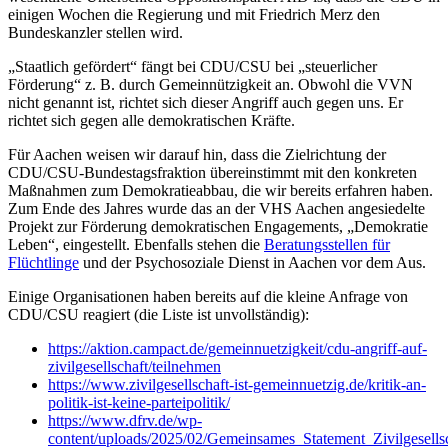
einigen Wochen die Regierung und mit Friedrich Merz den
Bundeskanzler stellen wird.
„Staatlich gefördert“ fängt bei CDU/CSU bei „steuerlicher
Förderung“ z. B. durch Gemeinnützigkeit an. Obwohl die VVN
nicht genannt ist, richtet sich dieser Angriff auch gegen uns. Er
richtet sich gegen alle demokratischen Kräfte.
Für Aachen weisen wir darauf hin, dass die Zielrichtung der
CDU/CSU-Bundestagsfraktion übereinstimmt mit den konkreten
Maßnahmen zum Demokratieabbau, die wir bereits erfahren haben.
Zum Ende des Jahres wurde das an der VHS Aachen angesiedelte
Projekt zur Förderung demokratischen Engagements, „Demokratie
Leben“, eingestellt. Ebenfalls stehen die
Beratungsstellen für
Flüchtlinge
und der Psychosoziale Dienst in Aachen vor dem Aus.
Einige Organisationen haben bereits auf die kleine Anfrage von
CDU/CSU reagiert (die Liste ist unvollständig):
https://aktion.campact.de/gemeinnuetzigkeit/cdu-angriff-auf-
zivilgesellschaft/teilnehmen
https://www.zivilgesellschaft-ist-gemeinnuetzig.de/kritik-an-
politik-ist-keine-parteipolitik/
https://www.dfrv.de/wp-
content/uploads/2025/02/Gemeinsames_Statement_Zivilgesellsc