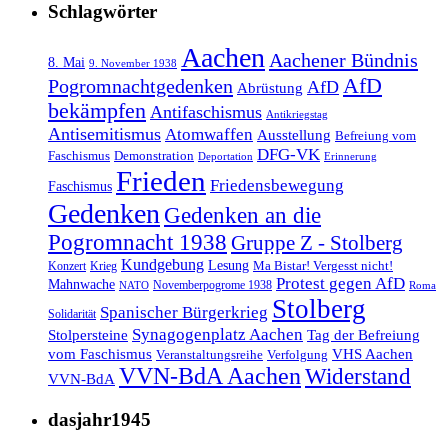
Schlagwörter
Aachen
Aachener Bündnis
8. Mai
9. November 1938
AfD
Pogromnachtgedenken
AfD
Abrüstung
bekämpfen
Antifaschismus
Antikriegstag
Antisemitismus
Atomwaffen
Ausstellung
Befreiung vom
DFG-VK
Faschismus
Demonstration
Deportation
Erinnerung
Frieden
Friedensbewegung
Faschismus
Gedenken
Gedenken an die
Pogromnacht 1938
Gruppe Z - Stolberg
Kundgebung
Lesung
Ma Bistar! Vergesst nicht!
Konzert
Krieg
Protest gegen AfD
Mahnwache
Novemberpogrome 1938
NATO
Roma
Stolberg
Spanischer Bürgerkrieg
Solidarität
Synagogenplatz Aachen
Stolpersteine
Tag der Befreiung
vom Faschismus
VHS Aachen
Veranstaltungsreihe
Verfolgung
VVN-BdA Aachen
Widerstand
VVN-BdA
dasjahr1945