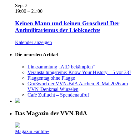
Sep.
2
19:00
–
21:00
Keinen Mann und keinen Groschen! Der
Antimilitarismus der Liebknechts
Kalender anzeigen
Die neuesten Artikel
Linksammlung „AfD bekämpfen“
Veranstaltungsreihe: Know Your History – 5 vor 33?
Flaggentag ohne Flagge
Grußwort der VVN-BdA Aachen, 8. Mai 2026 am
VVN-Denkmal Würselen
Café Zuflucht – Spendenaufruf
Das Magazin der VVN-BdA
Magazin »antifa«