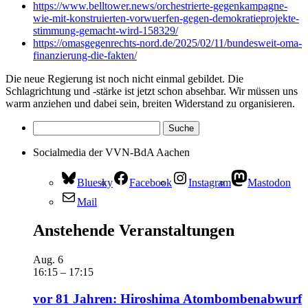
https://www.belltower.news/orchestrierte-gegenkampagne-
wie-mit-konstruierten-vorwuerfen-gegen-demokratieprojekte-
stimmung-gemacht-wird-158329/
https://omasgegenrechts-nord.de/2025/02/11/bundesweit-oma-
finanzierung-die-fakten/
Die neue Regierung ist noch nicht einmal gebildet. Die
Schlagrichtung und -stärke ist jetzt schon absehbar. Wir müssen uns
warm anziehen und dabei sein, breiten Widerstand zu organisieren.
Socialmedia der VVN-BdA Aachen
Bluesky
Facebook
Instagram
Mastodon
Mail
Anstehende Veranstaltungen
Aug.
6
16:15
–
17:15
vor 81 Jahren: Hiroshima Atombombenabwurf