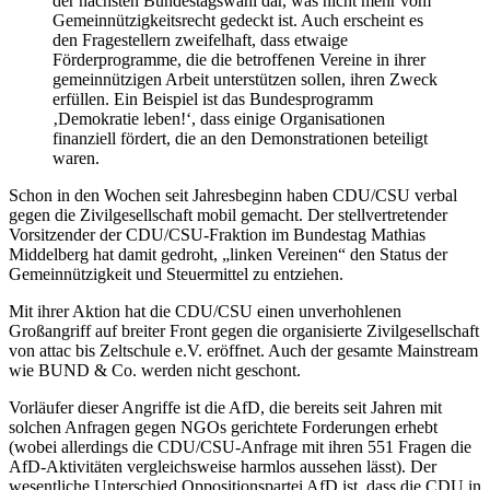
der nächsten Bundestagswahl dar, was nicht mehr vom
Gemeinnützigkeitsrecht gedeckt ist. Auch erscheint es
den Fragestellern zweifelhaft, dass etwaige
Förderprogramme, die die betroffenen Vereine in ihrer
gemeinnützigen Arbeit unterstützen sollen, ihren Zweck
erfüllen. Ein Beispiel ist das Bundesprogramm
‚Demokratie leben!‘, dass einige Organisationen
finanziell fördert, die an den Demonstrationen beteiligt
waren.
Schon in den Wochen seit Jahresbeginn haben CDU/CSU verbal
gegen die Zivilgesellschaft mobil gemacht. Der stellvertretender
Vorsitzender der CDU/CSU-Fraktion im Bundestag Mathias
Middelberg hat damit gedroht, „linken Vereinen“ den Status der
Gemeinnützigkeit und Steuermittel zu entziehen.
Mit ihrer Aktion hat die CDU/CSU einen unverhohlenen
Großangriff auf breiter Front gegen die organisierte Zivilgesellschaft
von attac bis Zeltschule e.V. eröffnet. Auch der gesamte Mainstream
wie BUND & Co. werden nicht geschont.
Vorläufer dieser Angriffe ist die AfD, die bereits seit Jahren mit
solchen Anfragen gegen NGOs gerichtete Forderungen erhebt
(wobei allerdings die CDU/CSU-Anfrage mit ihren 551 Fragen die
AfD-Aktivitäten vergleichsweise harmlos aussehen lässt). Der
wesentliche Unterschied Oppositionspartei AfD ist, dass die CDU in