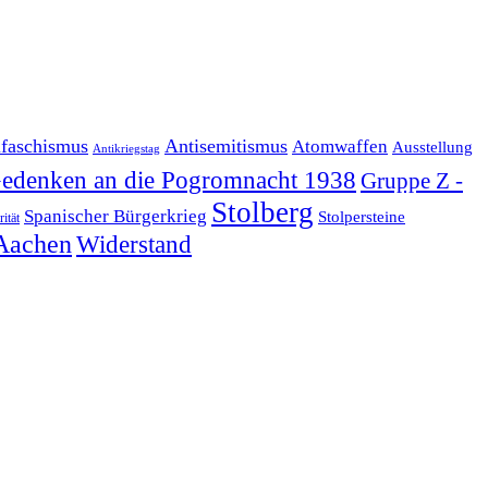
ifaschismus
Antisemitismus
Atomwaffen
Ausstellung
Antikriegstag
edenken an die Pogromnacht 1938
Gruppe Z -
Stolberg
Spanischer Bürgerkrieg
Stolpersteine
rität
Aachen
Widerstand