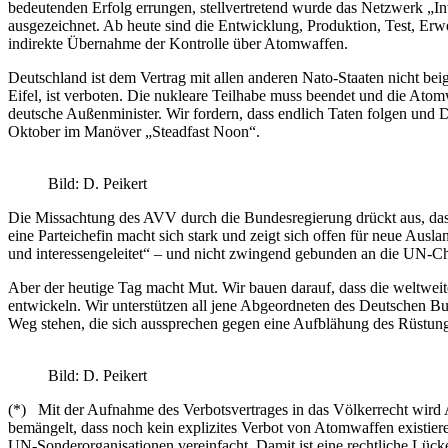
bedeutenden Erfolg errungen, stellvertretend wurde das Netzwerk „In
ausgezeichnet. Ab heute sind die Entwicklung, Produktion, Test, Erwe
indirekte Übernahme der Kontrolle über Atomwaffen.
Deutschland ist dem Vertrag mit allen anderen Nato-Staaten nicht bei
Eifel, ist verboten. Die nukleare Teilhabe muss beendet und die Ato
deutsche Außenminister. Wir fordern, dass endlich Taten folgen und
Oktober im Manöver „Steadfast Noon“.
Bild: D. Peikert
Die Missachtung des AVV durch die Bundesregierung drückt aus, dass
eine Parteichefin macht sich stark und zeigt sich offen für neue Ausla
und interessengeleitet“ – und nicht zwingend gebunden an die UN-Ch
Aber der heutige Tag macht Mut. Wir bauen darauf, dass die weltwe
entwickeln. Wir unterstützen all jene Abgeordneten des Deutschen 
Weg stehen, die sich aussprechen gegen eine Aufblähung des Rüstungs
Bild: D. Peikert
(*) Mit der Aufnahme des Verbotsvertrages in das Völkerrecht wird 
bemängelt, dass noch kein explizites Verbot von Atomwaffen existier
UN-Sonderorganisationen vereinfacht. Damit ist eine rechtliche Lück