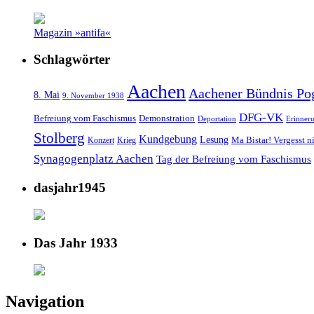
Magazin »antifa«
Schlagwörter
Aachen
Aachener Bündnis Po
8. Mai
9. November 1938
DFG-VK
Befreiung vom Faschismus
Demonstration
Deportation
Erinner
Stolberg
Kundgebung
Lesung
Ma Bistar! Vergesst n
Konzert
Krieg
Synagogenplatz Aachen
Tag der Befreiung vom Faschismus
dasjahr1945
Das Jahr 1933
Navigation