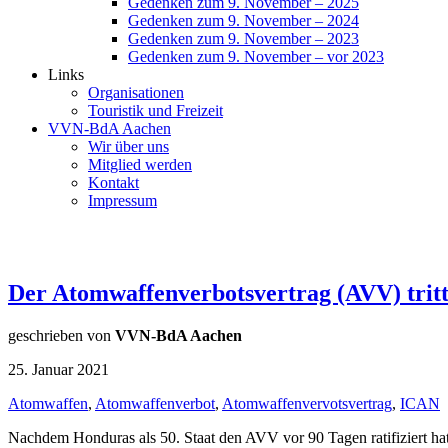
Gedenken zum 9. November – 2025
Gedenken zum 9. November – 2024
Gedenken zum 9. November – 2023
Gedenken zum 9. November – vor 2023
Links
Organisationen
Touristik und Freizeit
VVN-BdA Aachen
Wir über uns
Mitglied werden
Kontakt
Impressum
Der Atomwaffenverbotsvertrag (AVV) tritt
geschrieben von
VVN-BdA Aachen
25. Januar 2021
Atomwaffen
,
Atomwaffenverbot
,
Atomwaffenvervotsvertrag
,
ICAN
Nachdem Honduras als 50. Staat den AVV vor 90 Tagen ratifiziert hat, 