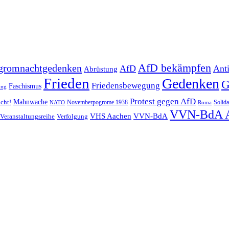
AfD bekämpfen
gromnachtgedenken
AfD
Ant
Abrüstung
Frieden
Gedenken
G
Friedensbewegung
Faschismus
ung
Protest gegen AfD
Mahnwache
icht!
Novemberpogrome 1938
Solida
NATO
Roma
VVN-BdA 
VHS Aachen
VVN-BdA
Veranstaltungsreihe
Verfolgung