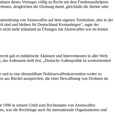
iator dieses Vertrages völlig zu Recht mit dem Friedensnobelpreis
boten, desgleichen die Drohung damit, gleichfalls die direkte oder
Stationierung von Atomwaffen auf dem eigenen Territorium, also in der
t sind und bleiben für Deutschland Kernanliegen“, sagte der
uch nicht mehr teilnimmt an Übungen mit Atomwaffen wie im letzten
t gab es militärische Aktionen und Interventionen in aller Welt;
 das Außenamt stellt fest, „Deutsche Außenpolitik ist werteorientiert
n und in eine überprüfbare Nuklearwaffenkonvention weiter zu
eten aus Büchel aussprechen, die einer Bewaffnung von Drohnen im
hat 1996 in seinem Urteil zum Rechtsstatus von Atomwaffen
n, was die Rechtslage auch für internationale Organisationen und