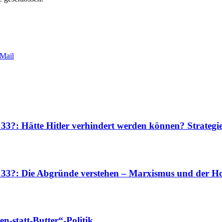
Mail
 33?: Hätte Hitler verhindert werden können? Strateg
r 33?: Die Abgründe verstehen – Marxismus und der Ho
-statt-Butter“-Politik