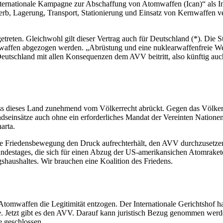
ternationale Kampagne zur Abschaffung von Atomwaffen (Ican)“ als Init
rb, Lagerung, Transport, Stationierung und Einsatz von Kernwaffen ver
getreten. Gleichwohl gilt dieser Vertrag auch für Deutschland (*). Die 
mwaffen abgezogen werden. „Abrüstung und eine nuklearwaffenfreie Wel
 Deutschland mit allen Konsequenzen dem AVV beitritt, also künftig a
 dieses Land zunehmend vom Völkerrecht abrückt. Gegen das Völkerrech
ndseinsätze auch ohne ein erforderliches Mandat der Vereinten Nationen;
arta.
ite Friedensbewegung den Druck aufrechterhält, den AVV durchzusetze
Bundestages, die sich für einen Abzug der US-amerikansichen Atomrak
haushaltes. Wir brauchen eine Koalition des Friedens.
Atomwaffen die Legitimität entzogen. Der Internationale Gerichtshof 
e. Jetzt gibt es den AVV. Darauf kann juristisch Bezug genommen werde
e geschlossen.