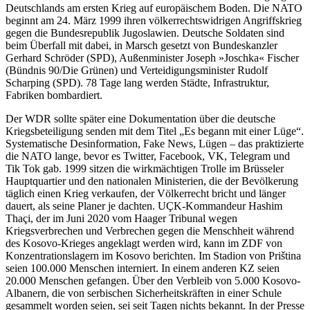
Deutschlands am ersten Krieg auf europäischem Boden. Die NATO
beginnt am 24. März 1999 ihren völkerrechtswidrigen Angriffskrieg
gegen die Bundesrepublik Jugoslawien. Deutsche Soldaten sind
beim Überfall mit dabei, in Marsch gesetzt von Bundeskanzler
Gerhard Schröder (SPD), Außenminister Joseph »Joschka« Fischer
(Bündnis 90/Die Grünen) und Verteidigungsminister Rudolf
Scharping (SPD). 78 Tage lang werden Städte, Infrastruktur,
Fabriken bombardiert.
Der WDR sollte später eine Dokumentation über die deutsche
Kriegsbeteiligung senden mit dem Titel „Es begann mit einer Lüge“.
Systematische Desinformation, Fake News, Lügen – das praktizierte
die NATO lange, bevor es Twitter, Facebook, VK, Telegram und
Tik Tok gab. 1999 sitzen die wirkmächtigen Trolle im Brüsseler
Hauptquartier und den nationalen Ministerien, die der Bevölkerung
täglich einen Krieg verkaufen, der Völkerrecht bricht und länger
dauert, als seine Planer je dachten. UÇK-Kommandeur Hashim
Thaçi, der im Juni 2020 vom Haager Tribunal wegen
Kriegsverbrechen und Verbrechen gegen die Menschheit während
des Kosovo-Krieges angeklagt werden wird, kann im ZDF von
Konzentrationslagern im Kosovo berichten. Im Stadion von Priština
seien 100.000 Menschen interniert. In einem anderen KZ seien
20.000 Menschen gefangen. Über den Verbleib von 5.000 Kosovo-
Albanern, die von serbischen Sicherheitskräften in einer Schule
gesammelt worden seien, sei seit Tagen nichts bekannt. In der Presse