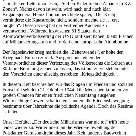
ist in dicken Lettern zu lesen, „Serben-Killer treiben Albaner in KZ-
Zonen“. Nichts davon ist wahr, wird nach und nach klar.
Brigadegeneral Heinz Loquai berichtete später, „Der Krieg
verhinderte die Katastrophe nicht, sondern machte sie … erst
möglich“. Diesen Krieg hat der Festredner Aachens zu
verantworten. Während inzwischen 51 Staaten den
Atomwaffenverbotsvertrag der UNO ratifiziert haben, bleibt Fischer
auf Militarisierungskurs und fordert eine europäische Atombombe.
Der Jugoslawienkrieg markiert die „Zeitenwende“, er holte den
Krieg nach Europa zurück. Ausgerechnet einen der
Verantwortlichen dieser Verletzung des Völkerrechts die Lehren aus
80 Jahre Befreiung ziehen zu lassen, das ist nur zu verstehen unter
den Vorzeichen einer allseitig erstrebten „Kriegstüchtigkeit“.
In diesem Heft beschreiben wir das Ringen um Frieden und sozialen
Fortschritt seit dem 21. Oktober 1944. Die Menschen konnten von
großen Chancen für einen friedlichen Neuanfang ausgehen.
Wirkmächtige Gewerkschaften entstanden, die Friedensbewegung
bestimmte über Jahrzehnte die politische Agenda. Doch das Resüme
ist bitter.
Unser Hefttitel „Der deutsche Militarismus war nie tot“ trifft heute
leider wieder zu. Wir erinnern an die Wiedereinweihung der
Potsdamer Garnisonkirche dieses Jahr. Kein anderes Bauwerk in