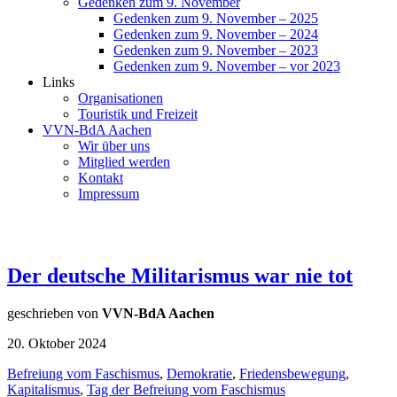
Gedenken zum 9. November
Gedenken zum 9. November – 2025
Gedenken zum 9. November – 2024
Gedenken zum 9. November – 2023
Gedenken zum 9. November – vor 2023
Links
Organisationen
Touristik und Freizeit
VVN-BdA Aachen
Wir über uns
Mitglied werden
Kontakt
Impressum
Der deutsche Militarismus war nie tot
geschrieben von
VVN-BdA Aachen
20. Oktober 2024
Befreiung vom Faschismus
,
Demokratie
,
Friedensbewegung
,
Kapitalismus
,
Tag der Befreiung vom Faschismus