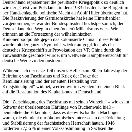
Deutschland repräsentiert die preußische Kriegspolitik so deutlich
wie der „Geist von Potsdam“, in dem 1933 das deutsche Bürgertum
per Handschlag die politische Macht an Adolf Hitler übertragen hat.
Die Reaktivierung der Garnisonskirche hat keine Hinterbänkler
vorgenommen, es war der Bundespräsident höchstpersönlich, der
Deutschland den Weg in einen (neuen) Militarismus wies. Wir
erinnern an die Fortsetzung der wilhelminischen
Kanonenbootpolitik gegen das kolonisierte China – diese Politik
wurde mit der ganzen Symbolik wieder aufgegriffen, als ein
deutsches Kriegsschiff zur Provokation der VR China durch die
Taiwanstraße geschickt wurde, um weltweite Kampfbereitschaft für
deutsche Werte zu demonstrieren.
Während sich der erste Teil unseres Heftes zum 80ten Jahrestag der
Befreiung von Faschismus und Krieg der Frage der
Remilitarisierung und der erneuten Herstellung von
Kriegstüchtigteit“ widmet, werfen wir im zweiten Teil einen Blick
auf die Restauration des Kapitalismus in Deutschland.
Die „Zerschlagung des Faschismus mit seinen Wurzeln“ – wie es im
Schwur der überlebenden Häftlinge von Buchenwald hieß –
beinhaltete die Erkenntnis, dass es die wirtschaftlich Mächtigen
waren, die ein nicht nur ökonomisches Interesse an der Errichtung
und Stabilisierung der faschistischen Herrschaft hatten. 1946
forderten 77,56 % in einer Volksabstimmung in Sachsen die