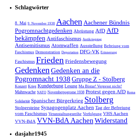
Schlagwörter
Aachen
Aachener Bündnis
8. Mai
9. November 1938
AfD
Pogromnachtgedenken
AfD
Abrüstung
bekämpfen
Antifaschismus
Antikriegstag
Antisemitismus
Atomwaffen
Ausstellung
Befreiung vom
DFG-VK
Faschismus
Demonstration
Deportation
Erinnerung
Frieden
Friedensbewegung
Faschismus
Gedenken
Gedenken an die
Pogromnacht 1938
Gruppe Z - Stolberg
Kundgebung
Lesung
Ma Bistar! Vergesst nicht!
Konzert
Krieg
Protest gegen AfD
Mahnwache
Novemberpogrome 1938
NATO
Roma
Stolberg
Spanischer Bürgerkrieg
Solidarität
Synagogenplatz Aachen
Stolpersteine
Tag der Befreiung
vom Faschismus
VHS Aachen
Veranstaltungsreihe
Verfolgung
VVN-BdA Aachen
Widerstand
VVN-BdA
dasjahr1945