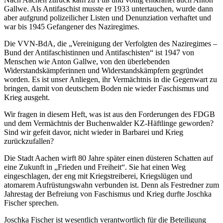
Gallwe. Als Antifaschist musste er 1933 untertauchen, wurde dann
aber aufgrund polizeilicher Listen und Denunziation verhaftet und
war bis 1945 Gefangener des Naziregimes.
Die VVN-BdA, die „Vereinigung der Verfolgten des Naziregimes –
Bund der Antifaschistinnen und Antifaschisten“ ist 1947 von
Menschen wie Anton Gallwe, von den überlebenden
Widerstandskämpferinnen und Widerstandskämpfern gegründet
worden. Es ist unser Anliegen, ihr Vermächtnis in die Gegenwart zu
bringen, damit von deutschem Boden nie wieder Faschismus und
Krieg ausgeht.
Wir fragen in diesem Heft, was ist aus den Forderungen des FDGB
und dem Vermächtnis der Buchenwalder KZ-Häftlinge geworden?
Sind wir gefeit davor, nicht wieder in Barbarei und Krieg
zurückzufallen?
Die Stadt Aachen wirft 80 Jahre später einen düsteren Schatten auf
eine Zukunft in „Frieden und Freiheit“. Sie hat einen Weg
eingeschlagen, der eng mit Kriegstreiberei, Kriegslügen und
atomarem Aufrüstungswahn verbunden ist. Denn als Festredner zum
Jahrestag der Befreiung von Faschismus und Krieg durfte Joschka
Fischer sprechen.
Joschka Fischer ist wesentlich verantwortlich für die Beteiligung