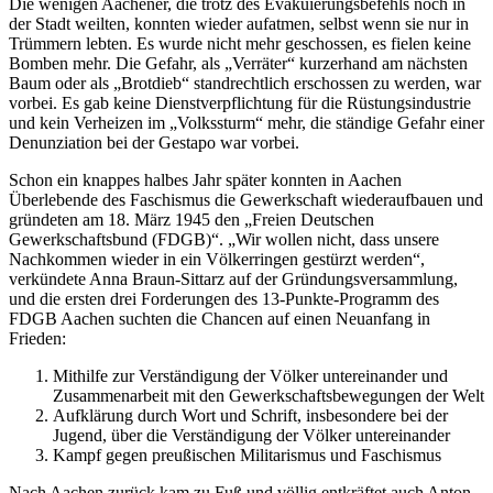
Die wenigen Aachener, die trotz des Evakuierungsbefehls noch in
der Stadt weilten, konnten wieder aufatmen, selbst wenn sie nur in
Trümmern lebten. Es wurde nicht mehr geschossen, es fielen keine
Bomben mehr. Die Gefahr, als „Verräter“ kurzerhand am nächsten
Baum oder als „Brotdieb“ standrechtlich erschossen zu werden, war
vorbei. Es gab keine Dienstverpflichtung für die Rüstungsindustrie
und kein Verheizen im „Volkssturm“ mehr, die ständige Gefahr einer
Denunziation bei der Gestapo war vorbei.
Schon ein knappes halbes Jahr später konnten in Aachen
Überlebende des Faschismus die Gewerkschaft wiederaufbauen und
gründeten am 18. März 1945 den „Freien Deutschen
Gewerkschaftsbund (FDGB)“. „Wir wollen nicht, dass unsere
Nachkommen wieder in ein Völkerringen gestürzt werden“,
verkündete Anna Braun-Sittarz auf der Gründungsversammlung,
und die ersten drei Forderungen des 13-Punkte-Programm des
FDGB Aachen suchten die Chancen auf einen Neuanfang in
Frieden:
Mithilfe zur Verständigung der Völker untereinander und
Zusammenarbeit mit den Gewerkschaftsbewegungen der Welt
Aufklärung durch Wort und Schrift, insbesondere bei der
Jugend, über die Verständigung der Völker untereinander
Kampf gegen preußischen Militarismus und Faschismus
Nach Aachen zurück kam zu Fuß und völlig entkräftet auch Anton