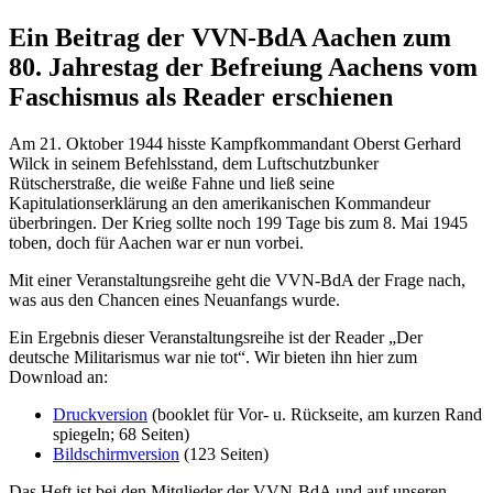
Ein Beitrag der VVN-BdA Aachen zum
80. Jahrestag der Befreiung Aachens vom
Faschismus als Reader erschienen
Am 21. Oktober 1944 hisste Kampfkommandant Oberst Gerhard
Wilck in seinem Befehlsstand, dem Luftschutzbunker
Rütscherstraße, die weiße Fahne und ließ seine
Kapitulationserklärung an den amerikanischen Kommandeur
überbringen. Der Krieg sollte noch 199 Tage bis zum 8. Mai 1945
toben, doch für Aachen war er nun vorbei.
Mit einer Veranstaltungsreihe geht die VVN-BdA der Frage nach,
was aus den Chancen eines Neuanfangs wurde.
Ein Ergebnis dieser Veranstaltungsreihe ist der Reader „Der
deutsche Militarismus war nie tot“. Wir bieten ihn hier zum
Download an:
Druckversion
(booklet für Vor- u. Rückseite, am kurzen Rand
spiegeln; 68 Seiten)
Bildschirmversion
(123 Seiten)
Das Heft ist bei den Mitglieder der VVN-BdA und auf unseren