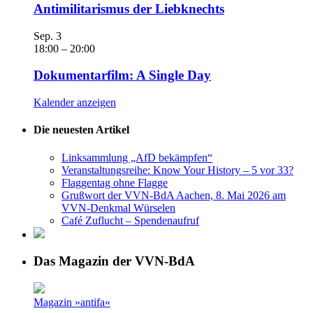
Antimilitarismus der Liebknechts
Sep.
3
18:00
–
20:00
Dokumentarfilm: A Single Day
Kalender anzeigen
Die neuesten Artikel
Linksammlung „AfD bekämpfen“
Veranstaltungsreihe: Know Your History – 5 vor 33?
Flaggentag ohne Flagge
Grußwort der VVN-BdA Aachen, 8. Mai 2026 am
VVN-Denkmal Würselen
Café Zuflucht – Spendenaufruf
Das Magazin der VVN-BdA
Magazin »antifa«