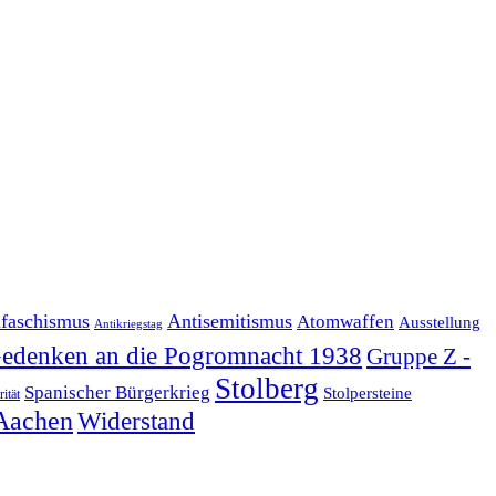
ifaschismus
Antisemitismus
Atomwaffen
Ausstellung
Antikriegstag
edenken an die Pogromnacht 1938
Gruppe Z -
Stolberg
Spanischer Bürgerkrieg
Stolpersteine
rität
Aachen
Widerstand