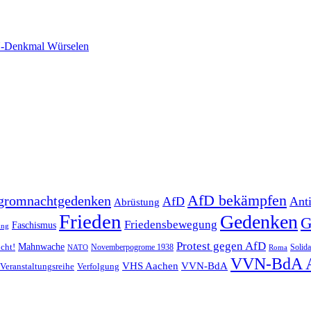
-Denkmal Würselen
AfD bekämpfen
gromnachtgedenken
AfD
Ant
Abrüstung
Frieden
Gedenken
G
Friedensbewegung
Faschismus
ung
Protest gegen AfD
Mahnwache
icht!
Novemberpogrome 1938
Solida
NATO
Roma
VVN-BdA 
VHS Aachen
VVN-BdA
Veranstaltungsreihe
Verfolgung