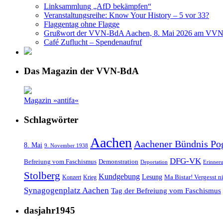
Linksammlung „AfD bekämpfen“
Veranstaltungsreihe: Know Your History – 5 vor 33?
Flaggentag ohne Flagge
Grußwort der VVN-BdA Aachen, 8. Mai 2026 am VVN
Café Zuflucht – Spendenaufruf
Das Magazin der VVN-BdA
Magazin »antifa«
Schlagwörter
Aachen
Aachener Bündnis Po
8. Mai
9. November 1938
DFG-VK
Befreiung vom Faschismus
Demonstration
Deportation
Erinner
Stolberg
Kundgebung
Lesung
Ma Bistar! Vergesst n
Konzert
Krieg
Synagogenplatz Aachen
Tag der Befreiung vom Faschismus
dasjahr1945