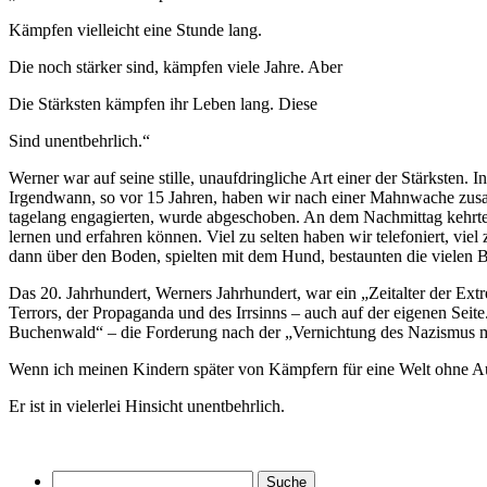
Kämpfen vielleicht eine Stunde lang.
Die noch stärker sind, kämpfen viele Jahre. Aber
Die Stärksten kämpfen ihr Leben lang. Diese
Sind unentbehrlich.“
Werner war auf seine stille, unaufdringliche Art einer der Stärksten.
Irgendwann, so vor 15 Jahren, haben wir nach einer Mahnwache zusa
tagelang engagierten, wurde abgeschoben. An dem Nachmittag kehrten 
lernen und erfahren können. Viel zu selten haben wir telefoniert, vie
dann über den Boden, spielten mit dem Hund, bestaunten die vielen 
Das 20. Jahrhundert, Werners Jahrhundert, war ein „Zeitalter der Ext
Terrors, der Propaganda und des Irrsinns – auch auf der eigenen Seit
Buchenwald“ – die Forderung nach der „Vernichtung des Nazismus mi
Wenn ich meinen Kindern später von Kämpfern für eine Welt ohne Au
Er ist in vielerlei Hinsicht unentbehrlich.