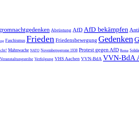
AfD bekämpfen
gromnachtgedenken
AfD
Ant
Abrüstung
Frieden
Gedenken
G
Friedensbewegung
Faschismus
ung
Protest gegen AfD
Mahnwache
icht!
Novemberpogrome 1938
Solida
NATO
Roma
VVN-BdA 
VHS Aachen
VVN-BdA
Veranstaltungsreihe
Verfolgung