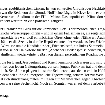
bundesrepublikanischen Linken. Er war ein großer Chronist der Nachkr
 war die Rede von der „Stunde Null“ eine Lüge. In Kleve lernte er ein
 Werner sein Studium an der FH in Mainz. Das unpolitische Klima dort s
itekt war für ihn eine politische Tätigkeit.
 Erzähler mit Blick für die komischen Details der menschlichen Tragödi
ßliche Wassersuppe löffeln – und in einem Fall schien es, als zeige sich
t vermerkte. Es war bloß ein mickriger Ölrest ohne jeden Nährwert. Auc
als hätte er die Szene, in der die Repräsentanten der westdeutschen 
 Wirrnisse um die Kandidatur der „Friedensliste“, ein linkes Sammelbün
h von seiner Haiti-Reise für den „Aachener Friedenspreis“ berichten,
ahnfleisch wiederkehrte. Selbst von diesem persönlichem Roadmovie o
, die für Elend, Ausbeutung und Krieg verantwortlich waren und sind. A
der frei von jedem Geltungsdrang vor sein junges Publikum trat und dem
 hielt. Seit Jahren plagten ihn starke Schmerzen, aus denen er kein Heh
h dennoch auf die allmorgendliche Tageszeitung, seinem Tor zur Welt. 
 hat sich stundenlang mitten im Regen auf Mahnwachen gegen Abschieb
fgeben war seine Sache nicht. Noch am Sonntag war er auf dem Sterbeb
estag: