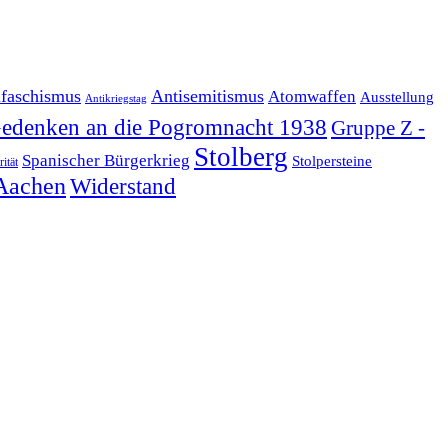
ifaschismus
Antisemitismus
Atomwaffen
Ausstellung
Antikriegstag
edenken an die Pogromnacht 1938
Gruppe Z -
Stolberg
Spanischer Bürgerkrieg
Stolpersteine
rität
Aachen
Widerstand