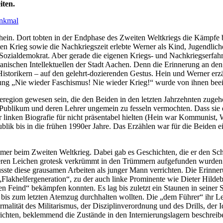
iten.
ein. Dort tobten in der Endphase des Zweiten Weltkriegs die Kämpfe b
n Krieg sowie die Nachkriegszeit erlebte Werner als Kind, Jugendlicher
d Sozialdemokrat. Aber gerade die eigenen Kriegs- und Nachkriegser
nischen Intellektuellen der Stadt Aachen. Denn die Erinnerung an den
Historikern – auf den gelehrt-dozierenden Gestus. Hein und Werner erz
sung „Nie wieder Faschismus! Nie wieder Krieg!“ wurde von ihnen bee
region gewesen sein, die den Beiden in den letzten Jahrzehnten zugehö
s Publikum und deren Lehrer ungemein zu fesseln vermochten. Dass sie 
er linken Biografie für nicht präsentabel hielten (Hein war Kommunist
lik bis in die frühen 1990er Jahre. Das Erzählen war für die Beiden ein
immer beim Zweiten Weltkrieg. Dabei gab es Geschichten, die er den Sc
 deren Leichen grotesk verkrümmt in den Trümmern aufgefunden wurden u
ste diese grausamen Arbeiten als junger Mann verrichten. Die Erinner
„Flakhelfergeneration“, zu der auch linke Prominente wie Dieter Hilde
en Feind“ bekämpfen konnten. Es lag bis zuletzt ein Staunen in seiner
 bis zum letzten Atemzug durchhalten wollten. Die „dem Führer“ ihr L
rmalität des Militarismus, der Disziplinverordnung und des Drills, der 
chten, beklemmend die Zustände in den Internierungslagern beschreiben