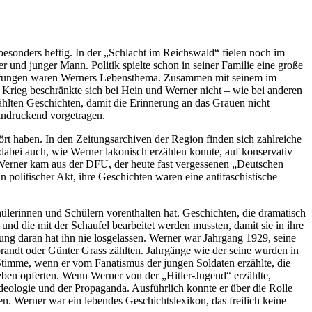
esonders heftig. In der „Schlacht im Reichswald“ fielen noch im
 und junger Mann. Politik spielte schon in seiner Familie eine große
fahrungen waren Werners Lebensthema. Zusammen mit seinem im
 Krieg beschränkte sich bei Hein und Werner nicht – wie bei anderen
ählten Geschichten, damit die Erinnerung an das Grauen nicht
indruckend vorgetragen.
rt haben. In den Zeitungsarchiven der Region finden sich zahlreiche
dabei auch, wie Werner lakonisch erzählen konnte, auf konservativ
, Werner kam aus der DFU, der heute fast vergessenen „Deutschen
 politischer Akt, ihre Geschichten waren eine antifaschistische
hülerinnen und Schülern vorenthalten hat. Geschichten, die dramatisch
nd die mit der Schaufel bearbeitet werden mussten, damit sie in ihre
ung daran hat ihn nie losgelassen. Werner war Jahrgang 1929, seine
brandt oder Günter Grass zählten. Jahrgänge wie der seine wurden in
 Stimme, wenn er vom Fanatismus der jungen Soldaten erzählte, die
eben opferten. Wenn Werner von der „Hitler-Jugend“ erzählte,
Ideologie und der Propaganda. Ausführlich konnte er über die Rolle
. Werner war ein lebendes Geschichtslexikon, das freilich keine