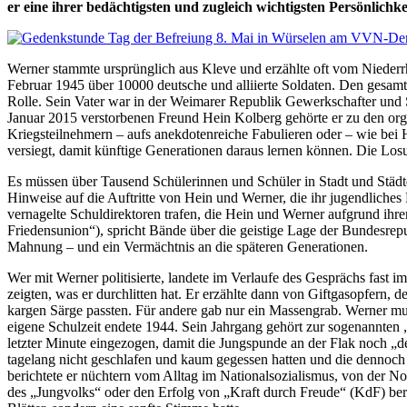
er eine ihrer bedächtigsten und zugleich wichtigsten Persönlichke
Werner stammte ursprünglich aus Kleve und erzählte oft vom Niederrh
Februar 1945 über 10000 deutsche und alliierte Soldaten. Den gesamte
Rolle. Sein Vater war in der Weimarer Republik Gewerkschafter un
Januar 2015 verstorbenen Freund Hein Kolberg gehörte er zu den orga
Kriegsteilnehmern – aufs anekdotenreiche Fabulieren oder – wie bei 
versiegt, damit künftige Generationen daraus lernen können. Die Lo
Es müssen über Tausend Schülerinnen und Schüler in Stadt und Städte
Hinweise auf die Auftritte von Hein und Werner, die ihr jugendliche
vernagelte Schuldirektoren trafen, die Hein und Werner aufgrund ihr
Friedensunion“), spricht Bände über die geistige Lage der Bundesrepub
Mahnung – und ein Vermächtnis an die späteren Generationen.
Wer mit Werner politisierte, landete im Verlaufe des Gesprächs fast 
zeigten, was er durchlitten hat. Er erzählte dann von Giftgasopfern,
kargen Särge passten. Für andere gab nur ein Massengrab. Werner mus
eigene Schulzeit endete 1944. Sein Jahrgang gehört zur sogenannten 
letzter Minute eingezogen, damit die Jungspunde an der Flak noch „d
tagelang nicht geschlafen und kaum gegessen hatten und die dennoch
berichtete er nüchtern vom Alltag im Nationalsozialismus, von der No
des „Jungvolks“ oder den Erfolg von „Kraft durch Freude“ (KdF) beri