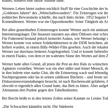
Blätter, sondern eine sanfte Stimme hatte.
Werners Leben bietet zudem reichlich Stoff für eine Geschichte der 
„Goldenen Jahren“ des „Wirtschaftswunders“. Für Zeitzeugen wie ihn
politisches Bewusstsein schärfte, ihn nach links rückte. 1952 begann
Kommilitonen. Werner war ein Oppositioneller. Seine Tätigkeit als Arch
Bei allen grauenhaften Erinnerungen konnte Werner auch ein amüsanter
Internierungslager. Die Insassen mussten aus alten Öldosen eine scheu
Für Futterneid bestand jedoch keinerlei Anlass, wie Werner belustig
Werner konnte von seinen Solidaritätsreisen in die DDR berichten, 
hofiert wurden, in einem Billy-Wilder-Film gesehen. Auch die lokalen
Werner zur durchaus heiteren Angelegenheit. Und er konnte farbenfro
in einem Fiasko, von dem er im wahrsten Sinne des Wortes auf dem Z
Werner hatte allen Grund, all jenen die Pest an den Hals zu wünschen
Agitators vorstellen. Werner war ein eher stiller und feiner Mensch, 
in ihm loderte eine starke Glut, die die Erinnerung wach und lebendig
Nachtprogramm oder las in seinen zahllosen Büchern – und freute sic
Diskussionsveranstaltungen besucht, ist nach Buchenwald gefahren,
obwohl er eigentlich allen Grund hatte, das Bett zu hüten. Aber au
Alemannia drei Punkte gegen den Tabellenletzten.
Bei Brecht heißt es in den letzten Zeilen seiner Kantate zu Lenins Tod
„Die Schwachen kämpfen nicht. Die Stärkeren