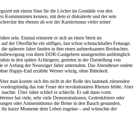
iegszeit mit einem Sinn für die Löcher im Gemälde von den
en Kommunisten kennen, mit dem er diskutierte und der sein
chreckte ihn ebenso ab wie der Karrierismus vieler seiner
en sein. Einmal erinnerte er sich an einen Streit im
 auf der Oberfläche ein süffiges, fast schon schmackhaftes Fettauge.
h die späteren Jahre fanden in ihm einen aufmerksamen Beobachter.
Friedensbewegung von ihren DDR-Gastgebern unangenehm aufdringlich
dnis in den späten Achtzigern, gerieten in der Darstellung von
 die er Anfang der Neunziger Jahre unternahm. Das Abendteuer endete
hne Happy-End erzählte Werner witzig, ohne Bitterkeit.
ber man konnte sich ihn nicht in der Rolle des lautstark zürnenden
 vordergründig das rote Feuer des revolutionären Rhetors fehlte. Aber
l machte. Über Jahre schlief er schlecht. Er saß dann vorm
Werner hat viele, sehr viele Demonstrationen, Gedenkfeiern oder
ungen oder Antisemitismus die Beine in den Bauch gestanden,
ett für kurze Momente dem Leben zugetan – und wünschte der