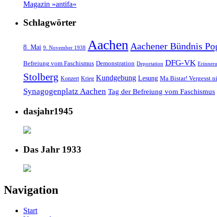
Magazin »antifa«
Schlagwörter
Aachen
Aachener Bündnis Po
8. Mai
9. November 1938
DFG-VK
Befreiung vom Faschismus
Demonstration
Deportation
Erinner
Stolberg
Kundgebung
Lesung
Ma Bistar! Vergesst n
Konzert
Krieg
Synagogenplatz Aachen
Tag der Befreiung vom Faschismus
dasjahr1945
Das Jahr 1933
Navigation
Start