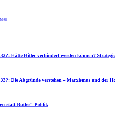
Mail
 33?: Hätte Hitler verhindert werden können? Strateg
r 33?: Die Abgründe verstehen – Marxismus und der Ho
-statt-Butter“-Politik