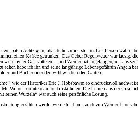
 In den späten Achtzigern, als ich ihn zum ersten mal als Person wahrna
mmen einen Kaffee getrunken. Das Öcher Regenwetter war lausig, die
wir in einer Gaststätte ein – und Werner hat angefangen, mir aus sein
l zu selten habe ich ihn und seine langjährige Lebensgefährtin Angela b
Bilder und Bücher oder den wild wuchernden Garten.
reme“, wie der Historiker Eric J. Hobsbawm so eindrucksvoll nachweist
e. Mit Werner konnte man breit diskutieren. Die Lehren aus der Geschic
t seinen Wurzeln“ war auch seine persönliche Losung.
sbeutung erzählen werde, werde ich ihnen auch von Werner Landschei