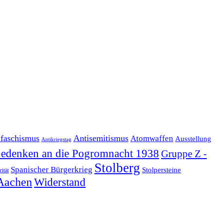
ifaschismus
Antisemitismus
Atomwaffen
Ausstellung
Antikriegstag
edenken an die Pogromnacht 1938
Gruppe Z -
Stolberg
Spanischer Bürgerkrieg
Stolpersteine
rität
Aachen
Widerstand