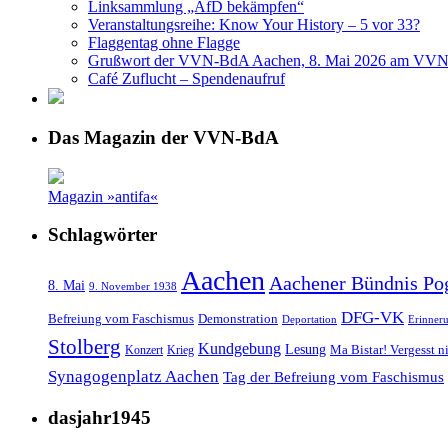
Linksammlung „AfD bekämpfen“
Veranstaltungsreihe: Know Your History – 5 vor 33?
Flaggentag ohne Flagge
Grußwort der VVN-BdA Aachen, 8. Mai 2026 am VVN
Café Zuflucht – Spendenaufruf
Das Magazin der VVN-BdA
Magazin »antifa«
Schlagwörter
Aachen
Aachener Bündnis Po
8. Mai
9. November 1938
DFG-VK
Befreiung vom Faschismus
Demonstration
Deportation
Erinner
Stolberg
Kundgebung
Lesung
Ma Bistar! Vergesst n
Konzert
Krieg
Synagogenplatz Aachen
Tag der Befreiung vom Faschismus
dasjahr1945