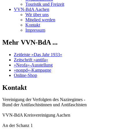
Touristik und Freizeit
VVN-BdA Aachen
Wir über uns
Mitglied werden
Kontakt
Impressum
Mehr VVN-BdA ...
Zeitleiste »Das Jahr 1933«
Zeitschrift »antifa«
»Neofa«-Ausstellung
»nonpd«-Kampagne
Online-Shop
Kontakt
Vereinigung der Verfolgten des Naziregimes -
Bund der Antifaschistinnen und Antifaschisten
VVN-BdA Kreisvereinigung Aachen
An der Schanz 1