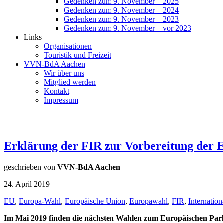
Gedenken zum 9. November – 2025
Gedenken zum 9. November – 2024
Gedenken zum 9. November – 2023
Gedenken zum 9. November – vor 2023
Links
Organisationen
Touristik und Freizeit
VVN-BdA Aachen
Wir über uns
Mitglied werden
Kontakt
Impressum
Erklärung der FIR zur Vorbereitung der 
geschrieben von
VVN-BdA Aachen
24. April 2019
EU
,
Europa-Wahl
,
Europäische Union
,
Europawahl
,
FIR
,
Internatio
Im Mai 2019 finden die nächsten Wahlen zum Europäischen Parla