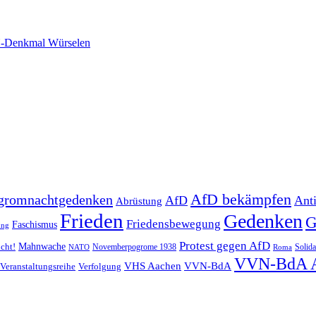
-Denkmal Würselen
AfD bekämpfen
gromnachtgedenken
AfD
Ant
Abrüstung
Frieden
Gedenken
G
Friedensbewegung
Faschismus
ung
Protest gegen AfD
Mahnwache
icht!
Novemberpogrome 1938
Solida
NATO
Roma
VVN-BdA 
VHS Aachen
VVN-BdA
Veranstaltungsreihe
Verfolgung