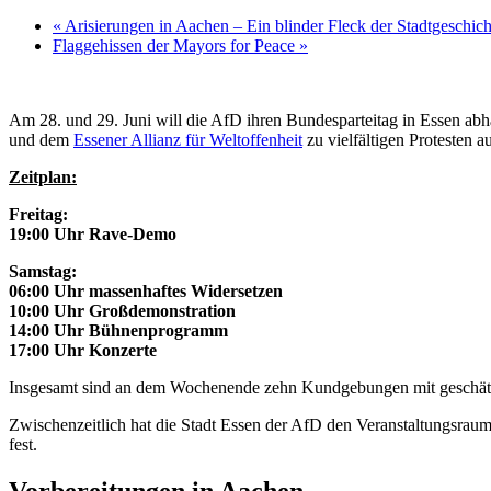
«
Arisierungen in Aachen – Ein blinder Fleck der Stadtgeschich
Flaggehissen der Mayors for Peace
»
Am 28. und 29. Juni will die AfD ihren Bundesparteitag in Essen ab
und dem
Essener Allianz für Weltoffenheit
zu vielfältigen Protesten a
Zeitplan:
Freitag:
19:00 Uhr Rave-Demo
Samstag:
06:00 Uhr massenhaftes Widersetzen
10:00 Uhr Großdemonstration
14:00 Uhr Bühnenprogramm
17:00 Uhr Konzerte
Insgesamt sind an dem Wochenende zehn Kundgebungen mit geschätzte
Zwischenzeitlich hat die Stadt Essen der AfD den Veranstaltungsraum 
fest.
Vorbereitungen in Aachen