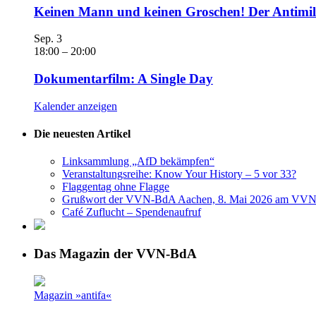
Keinen Mann und keinen Groschen! Der Antimili
Sep.
3
18:00
–
20:00
Dokumentarfilm: A Single Day
Kalender anzeigen
Die neuesten Artikel
Linksammlung „AfD bekämpfen“
Veranstaltungsreihe: Know Your History – 5 vor 33?
Flaggentag ohne Flagge
Grußwort der VVN-BdA Aachen, 8. Mai 2026 am VVN
Café Zuflucht – Spendenaufruf
Das Magazin der VVN-BdA
Magazin »antifa«