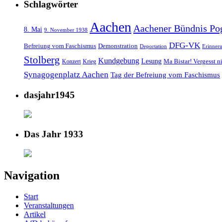
Schlagwörter
Aachen
Aachener Bündnis Po
8. Mai
9. November 1938
DFG-VK
Befreiung vom Faschismus
Demonstration
Deportation
Erinner
Stolberg
Kundgebung
Lesung
Ma Bistar! Vergesst n
Konzert
Krieg
Synagogenplatz Aachen
Tag der Befreiung vom Faschismus
dasjahr1945
Das Jahr 1933
Navigation
Start
Veranstaltungen
Artikel