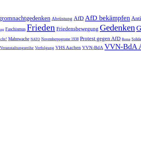
AfD bekämpfen
gromnachtgedenken
AfD
Ant
Abrüstung
Frieden
Gedenken
G
Friedensbewegung
Faschismus
ung
Protest gegen AfD
Mahnwache
icht!
Novemberpogrome 1938
Solida
NATO
Roma
VVN-BdA 
VHS Aachen
VVN-BdA
Veranstaltungsreihe
Verfolgung