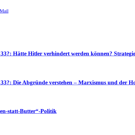
Mail
 33?: Hätte Hitler verhindert werden können? Strateg
r 33?: Die Abgründe verstehen – Marxismus und der Ho
-statt-Butter“-Politik