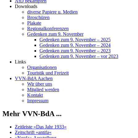
AfD bekämpfen
Downloads
diverse Papiere u. Medien
Broschüren
Plakate
Regionalkonferenzen
Gedenken zum 9. November
Gedenken zum 9. November – 2025
Gedenken zum 9. November – 2024
Gedenken zum 9. November – 2023
Gedenken zum 9. November – vor 2023
Links
Organisationen
Touristik und Freizeit
VVN-BdA Aachen
Wir über uns
Mitglied werden
Kontakt
Impressum
Mehr VVN-BdA ...
Zeitleiste »Das Jahr 1933«
Zeitschrift »antifa«
»Neofa«-Ausstellung