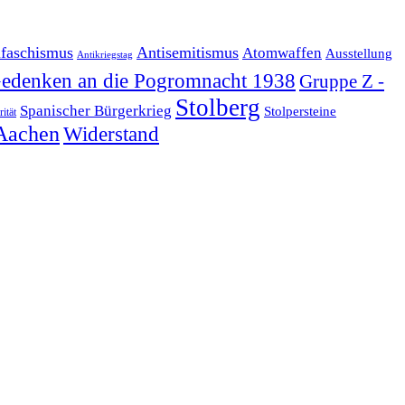
ifaschismus
Antisemitismus
Atomwaffen
Ausstellung
Antikriegstag
edenken an die Pogromnacht 1938
Gruppe Z -
Stolberg
Spanischer Bürgerkrieg
Stolpersteine
rität
Aachen
Widerstand