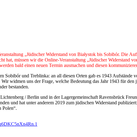
Veranstaltung „Jüdischer Widerstand von Białystok bis Sobibór. Die Au
ischt hat, müssen wir die Online-Veranstaltung „Jüdischer Widerstand v
Wir werden bald einen neuen Termin ausmachen und diesen kommuniziere
n Sobibór und Treblinka: an all diesen Orten gab es 1943 Aufstände vo
 Wir widmen uns der Frage, welche Bedeutung das Jahr 1943 für den jü
nder bestanden.
Lichtenberg / Berlin und in der Lagergemeinschaft Ravensbrück Freundes
benden und hat unter anderem 2019 zum jüdischen Widerstand publiziert
n Polen“.
w4jq6DKC5nXn4Rn.1