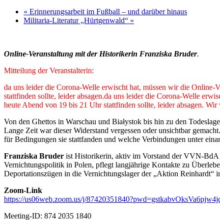
«
Erinnerungsarbeit im Fußball – und darüber hinaus
Militaria-Literatur „Hürtgenwald“
»
Online-Veranstaltung mit der Historikerin Franziska Bruder
.
Mitteilung der Veranstalterin:
da uns leider die Corona-Welle erwischt hat, müssen wir die Online-
stattfinden sollte, leider absagen.da uns leider die Corona-Welle erw
heute Abend von 19 bis 21 Uhr stattfinden sollte, leider absagen. 
Von den Ghettos in Warschau und Białystok bis hin zu den Todeslager
Lange Zeit war dieser Widerstand vergessen oder unsichtbar gemacht.
für Bedingungen sie stattfanden und welche Verbindungen unter eina
Franziska Bruder
ist Historikerin, aktiv im Vorstand der VVN-BdA 
Vernichtungspolitik in Polen, pflegt langjährige Kontakte zu Überle
Deportationszügen in die Vernichtungslager der „Aktion Reinhardt“ i
Zoom-Link
https://us06web.zoom.us/j/87420351840?pwd=gstkabvOksVa6pj
Meeting-ID: 874 2035 1840