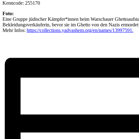
Kenncode: 255170
Foto:
Eine Gruppe jüdischer Kämpfer*innen beim Warschauer Ghettoaufstan
Bekleidungsverkäuferin, bevor sie im Ghetto von den Nazis ermordet
Mehr Infos:
https://collections.yadvashem.org/en/names/13997591.