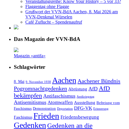
Veranstaltungsreihe: Know Your History – 5 vor 33?
Flaggentag ohne Flagge
Grußwort der VVN-BdA Aachen, 8. Mai 2026 am
VVN-Denkmal Würselen
Café Zuflucht – Spendenaufruf
Das Magazin der VVN-BdA
Magazin »antifa«
Schlagwörter
Aachen
Aachener Bündnis
8. Mai
9. November 1938
AfD
Pogromnachtgedenken
AfD
Abrüstung
bekämpfen
Antifaschismus
Antikriegstag
Antisemitismus
Atomwaffen
Ausstellung
Befreiung vom
DFG-VK
Faschismus
Demonstration
Deportation
Erinnerung
Frieden
Friedensbewegung
Faschismus
Gedenken
Gedenken an die