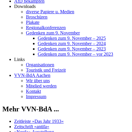
AfD bekämpfen
Downloads
diverse Papiere u. Medien
Broschüren
Plakate
Regionalkonferenzen
Gedenken zum 9. November
Gedenken zum 9. November – 2025
Gedenken zum 9. November – 2024
Gedenken zum 9. November – 2023
Gedenken zum 9. November – vor 2023
Links
Organisationen
Touristik und Freizeit
VVN-BdA Aachen
Wir über uns
Mitglied werden
Kontakt
Impressum
Mehr VVN-BdA ...
Zeitleiste »Das Jahr 1933«
Zeitschrift »antifa«
»Neofa«-Ausstellung