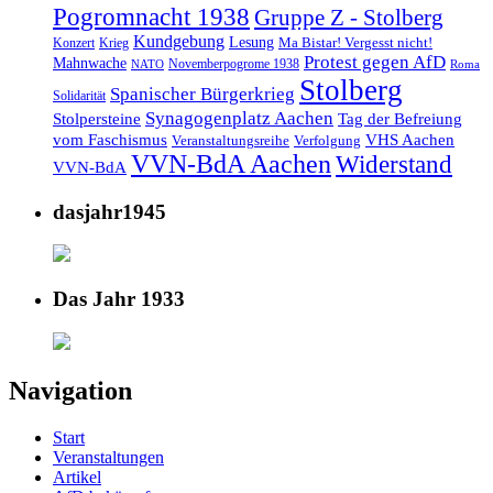
Pogromnacht 1938
Gruppe Z - Stolberg
Kundgebung
Lesung
Ma Bistar! Vergesst nicht!
Konzert
Krieg
Protest gegen AfD
Mahnwache
Novemberpogrome 1938
NATO
Roma
Stolberg
Spanischer Bürgerkrieg
Solidarität
Synagogenplatz Aachen
Stolpersteine
Tag der Befreiung
vom Faschismus
VHS Aachen
Veranstaltungsreihe
Verfolgung
VVN-BdA Aachen
Widerstand
VVN-BdA
dasjahr1945
Das Jahr 1933
Navigation
Start
Veranstaltungen
Artikel