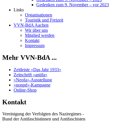
Gedenken zum 9. November – vor 2023
Links
Organisationen
Touristik und Freizeit
VVN-BdA Aachen
Wir über uns
Mitglied werden
Kontakt
Impressum
Mehr VVN-BdA ...
Zeitleiste »Das Jahr 1933«
Zeitschrift »antifa«
»Neofa«-Ausstellung
»nonpd«-Kampagne
Online-Shop
Kontakt
Vereinigung der Verfolgten des Naziregimes -
Bund der Antifaschistinnen und Antifaschisten