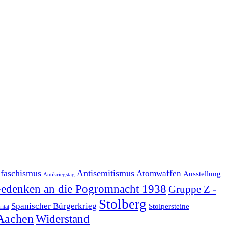
ifaschismus
Antisemitismus
Atomwaffen
Ausstellung
Antikriegstag
edenken an die Pogromnacht 1938
Gruppe Z -
Stolberg
Spanischer Bürgerkrieg
Stolpersteine
rität
Aachen
Widerstand