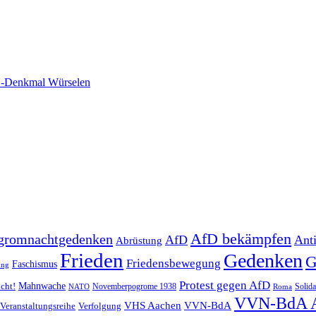
-Denkmal Würselen
AfD bekämpfen
gromnachtgedenken
AfD
Ant
Abrüstung
Frieden
Gedenken
G
Friedensbewegung
Faschismus
ung
Protest gegen AfD
Mahnwache
icht!
Novemberpogrome 1938
Solida
NATO
Roma
VVN-BdA 
VHS Aachen
VVN-BdA
Veranstaltungsreihe
Verfolgung