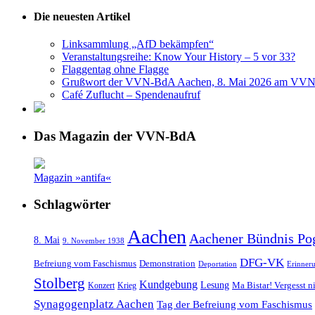
Die neuesten Artikel
Linksammlung „AfD bekämpfen“
Veranstaltungsreihe: Know Your History – 5 vor 33?
Flaggentag ohne Flagge
Grußwort der VVN-BdA Aachen, 8. Mai 2026 am VVN
Café Zuflucht – Spendenaufruf
Das Magazin der VVN-BdA
Magazin »antifa«
Schlagwörter
Aachen
Aachener Bündnis Po
8. Mai
9. November 1938
DFG-VK
Befreiung vom Faschismus
Demonstration
Deportation
Erinner
Stolberg
Kundgebung
Lesung
Ma Bistar! Vergesst n
Konzert
Krieg
Synagogenplatz Aachen
Tag der Befreiung vom Faschismus