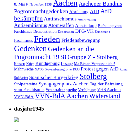
Aachen
Aachener Bündnis
8. Mai
9. November 1938
AfD
Pogromnachtgedenken
AfD
Abrüstung
bekämpfen
Antifaschismus
Antikriegstag
Antisemitismus
Atomwaffen
Ausstellung
Befreiung vom
DFG-VK
Faschismus
Demonstration
Deportation
Erinnerung
Frieden
Friedensbewegung
Faschismus
Gedenken
Gedenken an die
Pogromnacht 1938
Gruppe Z - Stolberg
Kundgebung
Lesung
Ma Bistar! Vergesst nicht!
Konzert
Krieg
Protest gegen AfD
Mahnwache
Novemberpogrome 1938
NATO
Roma
Stolberg
Spanischer Bürgerkrieg
Solidarität
Synagogenplatz Aachen
Stolpersteine
Tag der Befreiung
vom Faschismus
VHS Aachen
Veranstaltungsreihe
Verfolgung
VVN-BdA Aachen
Widerstand
VVN-BdA
dasjahr1945