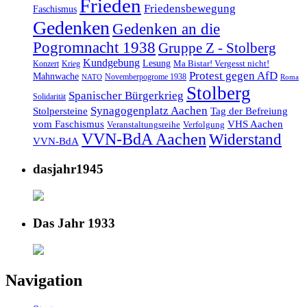
Frieden
Friedensbewegung
Faschismus
Gedenken
Gedenken an die
Pogromnacht 1938
Gruppe Z - Stolberg
Kundgebung
Lesung
Ma Bistar! Vergesst nicht!
Konzert
Krieg
Protest gegen AfD
Mahnwache
Novemberpogrome 1938
NATO
Roma
Stolberg
Spanischer Bürgerkrieg
Solidarität
Synagogenplatz Aachen
Stolpersteine
Tag der Befreiung
vom Faschismus
VHS Aachen
Veranstaltungsreihe
Verfolgung
VVN-BdA Aachen
Widerstand
VVN-BdA
dasjahr1945
Das Jahr 1933
Navigation