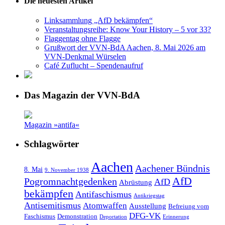
Die neuesten Artikel
Linksammlung „AfD bekämpfen“
Veranstaltungsreihe: Know Your History – 5 vor 33?
Flaggentag ohne Flagge
Grußwort der VVN-BdA Aachen, 8. Mai 2026 am
VVN-Denkmal Würselen
Café Zuflucht – Spendenaufruf
Das Magazin der VVN-BdA
Magazin »antifa«
Schlagwörter
Aachen
Aachener Bündnis
8. Mai
9. November 1938
AfD
Pogromnachtgedenken
AfD
Abrüstung
bekämpfen
Antifaschismus
Antikriegstag
Antisemitismus
Atomwaffen
Ausstellung
Befreiung vom
DFG-VK
Faschismus
Demonstration
Deportation
Erinnerung