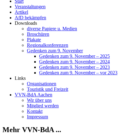
Start
Veranstaltungen
Artikel
AfD bekämpfen
Downloads
diverse Papiere u. Medien
Broschüren
Plakate
Regionalkonferenzen
Gedenken zum 9. November
Gedenken zum 9. November – 2025
Gedenken zum 9. November – 2024
Gedenken zum 9. November – 2023
Gedenken zum 9. November – vor 2023
Links
Organisationen
Touristik und Freizeit
VVN-BdA Aachen
Wir über uns
Mitglied werden
Kontakt
Impressum
Mehr VVN-BdA ...