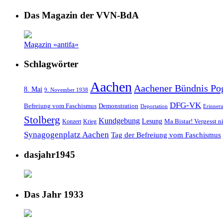
Das Magazin der VVN-BdA
Magazin »antifa«
Schlagwörter
Aachen
Aachener Bündnis Po
8. Mai
9. November 1938
DFG-VK
Befreiung vom Faschismus
Demonstration
Deportation
Erinner
Stolberg
Kundgebung
Lesung
Ma Bistar! Vergesst n
Konzert
Krieg
Synagogenplatz Aachen
Tag der Befreiung vom Faschismus
dasjahr1945
Das Jahr 1933