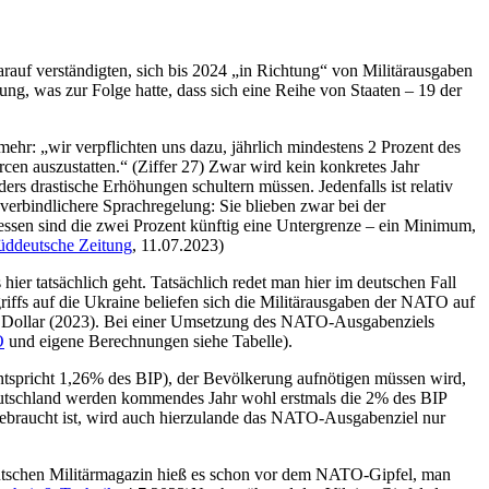
rauf verständigten, sich bis 2024 „in Richtung“ von Militärausgaben
ng, was zur Folge hatte, dass sich eine Reihe von Staaten – 19 der
mehr: „wir verpflichten uns dazu, jährlich mindestens 2 Prozent des
cen auszustatten.“ (Ziffer 27) Zwar wird kein konkretes Jahr
rs drastische Erhöhungen schultern müssen. Jedenfalls ist relativ
 verbindlichere Sprachregelung: Sie blieben zwar bei der
tdessen sind die zwei Prozent künftig eine Untergrenze – ein Minimum,
üddeutsche Zeitung
, 11.07.2023)
er tatsächlich geht. Tatsächlich redet man hier im deutschen Fall
iffs auf die Ukraine beliefen sich die Militärausgaben der NATO auf
d. Dollar (2023). Bei einer Umsetzung des NATO-Ausgabenziels
O
und eigene Berechnungen siehe Tabelle).
entspricht 1,26% des BIP), der Bevölkerung aufnötigen müssen wird,
Deutschland werden kommendes Jahr wohl erstmals die 2% des BIP
gebraucht ist, wird auch hierzulande das NATO-Ausgabenziel nur
 deutschen Militärmagazin hieß es schon vor dem NATO-Gipfel, man