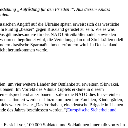
gestellung „Aufrüstung für den Frieden?“. Aus diesem Anlass
rden.
ischen Angriff auf die Ukraine später, erweist sich das westliche
um künftig „besser“ gegen Russland gerüstet zu sein. Vieles was
Das gilt insbesondere für das NATO-Streitkräftemodell sowie den
ssourcen begründet wird, die Verteilungsplan und Streitkräftemodell
Ländern drastische Sparmaßnahmen erfordern wird. In Deutschland
h nicht herumkommen werde.
len, um vier weitere Länder der Ostflanke zu erweitern (Slowakei,
auen. Im Vorfeld des Vilnius-Gipfels erklärte in diesem
dementsprechend auszubauen – sofern die NATO dies für vereinbar
uen stationiert werden – hinzu kommen ihre Familien, Kindergärten,
fels war zu lesen: „Das Vorhaben, eine deutsche Brigade in Litauen
nde des Jahres beschlossen werden.“(
Europäische Sicherheit und
 Es sieht vor, 100.000 Soldaten und Soldatinnen innerhalb von zehn