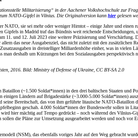
tionsstelle Militarisierung“ in der Aachener Volkshochschule zur Fra
r zum NATO-Gipfel in Vilnius. Die Originalversion kann
hier
gelesen we
 NATO, sie sei mehr oder weniger Hirntot – einige Jahre und einen russ
zten Gipfels in Madrid traf das Bündnis weit reichende Entscheidungen, 
am 11. und 12. Juli 2023 eine weitere Präzisierung und Verschärfung. 
llem das neue Ausgabenziel, das nicht zuletzt mit den zusätzlichen Re
usatzausgaben in dreistelliger Milliardenhöhe einher, was in vielen 
, dass man deshalb um Kürzungen bei den Sozialausgaben perspektivisc
ten, 2016. Bild: Ministry of Defense of Ukraine, CC BY-SA 2.0
 Bataillon (~1.500 Soldat*innen) in den drei baltischen Staaten und Po
einigen Ländern auf Brigadestärke (~3.000-5.000 Soldat*innen) auszub
 seine Bereitschaft, das von ihm geführte litauische NATO-Bataillon 
pfelbeginn geschah. 4.000 Soldat*innen der Bundeswehr sollen in Lita
wird hier mächtig auf Tempo gedrückt – noch während des Vilnius-Gip
n sollen die Pläne zur Umsetzung ausgearbeitet werden und noch vor E
modell (NSM), das ebenfalls voriges Jahr auf den Weg gebracht wurde.