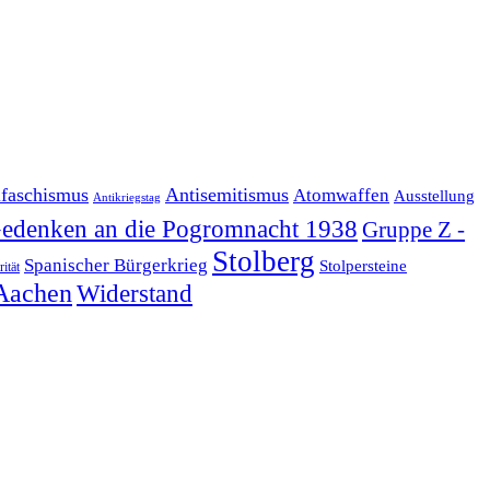
ifaschismus
Antisemitismus
Atomwaffen
Ausstellung
Antikriegstag
edenken an die Pogromnacht 1938
Gruppe Z -
Stolberg
Spanischer Bürgerkrieg
Stolpersteine
rität
Aachen
Widerstand