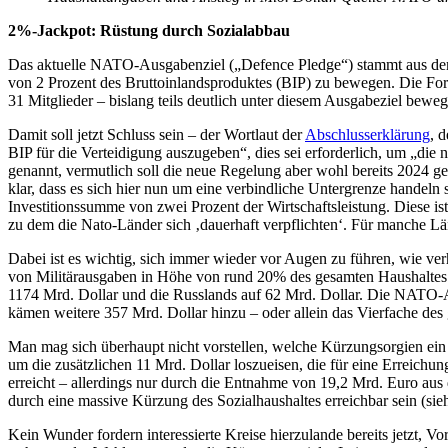
2%-Jackpot: Rüstung durch Sozialabbau
Das aktuelle NATO-Ausgabenziel („Defence Pledge“) stammt aus dem Ja
von 2 Prozent des Bruttoinlandsproduktes (BIP) zu bewegen. Die Formu
31 Mitglieder – bislang teils deutlich unter diesem Ausgabeziel beweg
Damit soll jetzt Schluss sein – der Wortlaut der
Abschlusserklärung
, 
BIP für die Verteidigung auszugeben“, dies sei erforderlich, um „die
genannt, vermutlich soll die neue Regelung aber wohl bereits 2024 ge
klar, dass es sich hier nun um eine verbindliche Untergrenze handeln
Investitionssumme von zwei Prozent der Wirtschaftsleistung. Diese is
zu dem die Nato-Länder sich ‚dauerhaft verpflichten‘. Für manche Lä
Dabei ist es wichtig, sich immer wieder vor Augen zu führen, wie ver
von Militärausgaben in Höhe von rund 20% des gesamten Haushaltes
1174 Mrd. Dollar und die Russlands auf 62 Mrd. Dollar. Die NATO-A
kämen weitere 357 Mrd. Dollar hinzu – oder allein das Vierfache des
Man mag sich überhaupt nicht vorstellen, welche Kürzungsorgien ein 
um die zusätzlichen 11 Mrd. Dollar loszueisen, die für eine Errei
erreicht – allerdings nur durch die Entnahme von 19,2 Mrd. Euro a
durch eine massive Kürzung des Sozialhaushaltes erreichbar sein (si
Kein Wunder fordern interessierte Kreise hierzulande bereits jetzt,