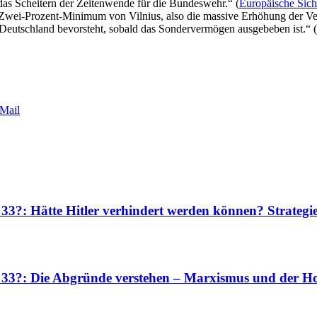
das Scheitern der Zeitenwende für die Bundeswehr.“ (
Europäische Sich
wei-Prozent-Minimum von Vilnius, also die massive Erhöhung der Verte
e Deutschland bevorsteht, sobald das Sondervermögen ausgebeben ist.“ (
Mail
 33?: Hätte Hitler verhindert werden können? Strateg
r 33?: Die Abgründe verstehen – Marxismus und der Ho