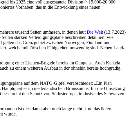
grad bis 2025 eine voll ausgestattete Division (~15.000-20.000
tioniertes Vorhaben, das in die Entwicklung eines neuen
 mehrere tausend Seiten umfassen, in denen laut
Die Welt
(13.7.2023)
Seiten starken Verteidigungspläne beschreiben detailliert, wie
riff gelten das Grenzgebiet zwischen Norwegen, Finnland und
ert, welche militärischen Fähigkeiten notwendig sind. Neben Land-,
ndigung einer Litauen-Brigade bereits im Gange ist. Auch Kanada
uch zu einem weiteren Ausbau in der ohnehin bereits hochgradig
eidigungspläne auf dem NATO-Gipfel verabschiedet: „Ein Plan
s Hauptquartier im niederländischen Brunssum ist für die Umsetzung
nt beschreibt den Schutz von Südosteuropa, inklusive des Schwarzen
orhanden ist dies damit aber noch lange nicht. Und das liefert
ht wurde.