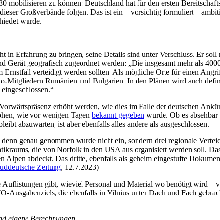
0 mobilisieren zu können: Deutschland hat für den ersten Bereitschafts
r dieser Großverbände folgen. Das ist ein – vorsichtig formuliert – ambi
chiedet wurde.
 in Erfahrung zu bringen, seine Details sind unter Verschluss. Er soll
und Gerät geografisch zugeordnet werden: „Die insgesamt mehr als 4000 
 Ernstfall verteidigt werden sollten. Als mögliche Orte für einen Ang
o-Mitgliedern Rumänien und Bulgarien. In den Plänen wird auch defini
 eingeschlossen.“
O-Vorwärtspräsenz erhöht werden, wie dies im Falle der deutschen Ankü
rhöhen, wie vor wenigen Tagen
bekannt gegeben
wurde. Ob es absehbar a
 bleibt abzuwarten, ist aber ebenfalls alles andere als ausgeschlossen.
en, denn genau genommen wurde nicht ein, sondern drei regionale Vert
ntikraums, die von Norfolk in den USA aus organisiert werden soll. Da
en Alpen abdeckt. Das dritte, ebenfalls als geheim eingestufte Dokume
üddeutsche Zeitung
, 12.7.2023)
te Auflistungen gibt, wieviel Personal und Material wo benötigt wird – v
-Ausgabenziels, die ebenfalls in Vilnius unter Dach und Fach gebrac
und eigene Berechnungen