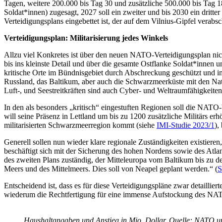
Tagen, weitere 200.000 bis Tag 30 und zusätzliche 500.000 bis Tag 18
Soldat*innen) zugesagt, 2027 soll ein zweiter und bis 2030 ein dritte
Verteidigungsplans eingebettet ist, der auf dem Vilnius-Gipfel verabs
Verteidigungsplan: Militarisierung jedes Winkels
Allzu viel Konkretes ist über den neuen NATO-Verteidigungsplan nicht
bis ins kleinste Detail und über die gesamte Ostflanke Soldat*innen 
kritische Orte im Bündnisgebiet durch Abschreckung geschützt und im
Russland, das Baltikum, aber auch die Schwarzmeerküste mit den Nat
Luft-, und Seestreitkräften sind auch Cyber- und Weltraumfähigkeiten
In den als besonders „kritisch“ eingestuften Regionen soll die NAT
will seine Präsenz in Lettland um bis zu 1200 zusätzliche Militärs e
militarisierten Schwarzmeerregion kommt (siehe
IMI-Studie 2023/1
),
Generell sollen nun wieder klare regionale Zuständigkeiten existier
beschäftigt sich mit der Sicherung des hohen Nordens sowie des Atla
des zweiten Plans zuständig, der Mitteleuropa vom Baltikum bis zu d
Meers und des Mittelmeers. Dies soll von Neapel geplant werden.“ (
S
Entscheidend ist, dass es für diese Verteidigungspläne zwar detaillier
wiederum die Rechtfertigung für eine immense Aufstockung des NATO
Haushaltangaben und Anstieg in Mio. Dollar. Quelle: NATO 