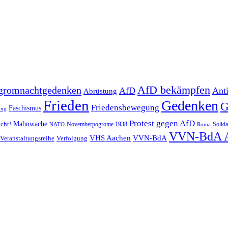
AfD bekämpfen
gromnachtgedenken
AfD
Ant
Abrüstung
Frieden
Gedenken
G
Friedensbewegung
Faschismus
ung
Protest gegen AfD
Mahnwache
icht!
Novemberpogrome 1938
Solida
NATO
Roma
VVN-BdA 
VHS Aachen
VVN-BdA
Veranstaltungsreihe
Verfolgung