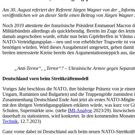
Am 30. August referiert der Referent Jürgen Wagner von der „Informa
veröffentlichen wir an dieser Stelle einen Beitrag von Jürgen Wagne
Noch 2019 attestierte der französische Präsident Emmanuel Macron der
Militärbündnis allerdings als quicklebendig. Bereits im Zuge des let
damals angeschoben wurde, erfuhr nun beim Gipfeltreffen in Vilnius 
NATO-Verteidigungsplan – neu und von erheblicher Tragweite ist vor a
benötigen würden. Wird dieses Ausgabenziel umgesetzt, gehen damit Z
breiten interessierte Kreise bereits den Argumentationsteppich aus
„Anti-Terror“, „Terror“? – Ukrainische Armee gegen Separatis
Deutschland vorn beim Streitkräftemodell
Voriges Jahr beschloss die NATO, ihre bisherige Präsenz von je einem
Ungarn, Rumänien und Bulgarien) und die Truppengröße zumindest in 
Zusammenhang Deutschland Ende Juni jetzt als erstes NATO-Mitglied
mit den übrigen Verteidigungsplänen erklären würde, was kurz vor Gi
Schulen, Supermärkte usw. (siehe
IMI-Analyse
2023/29). Inzwischen 
dauerhaft zu stationieren, wird konkreter. In den kommenden Monate
Technik
, 12.7.2023)
Ganz vorne dabei ist Deutschland auch beim neuen NATO-Streitkräfte