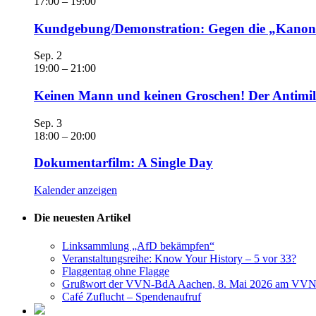
17:00
–
19:00
Kundgebung/Demonstration: Gegen die „Kanonen
Sep.
2
19:00
–
21:00
Keinen Mann und keinen Groschen! Der Antimili
Sep.
3
18:00
–
20:00
Dokumentarfilm: A Single Day
Kalender anzeigen
Die neuesten Artikel
Linksammlung „AfD bekämpfen“
Veranstaltungsreihe: Know Your History – 5 vor 33?
Flaggentag ohne Flagge
Grußwort der VVN-BdA Aachen, 8. Mai 2026 am VVN
Café Zuflucht – Spendenaufruf