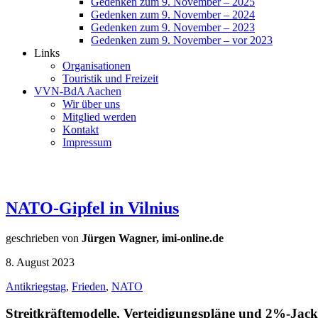
Gedenken zum 9. November – 2025
Gedenken zum 9. November – 2024
Gedenken zum 9. November – 2023
Gedenken zum 9. November – vor 2023
Links
Organisationen
Touristik und Freizeit
VVN-BdA Aachen
Wir über uns
Mitglied werden
Kontakt
Impressum
NATO-Gipfel in Vilnius
geschrieben von
Jürgen Wagner, imi-online.de
8. August 2023
Antikriegstag
,
Frieden
,
NATO
Streitkräftemodelle, Verteidigungspläne und 2%-Jac