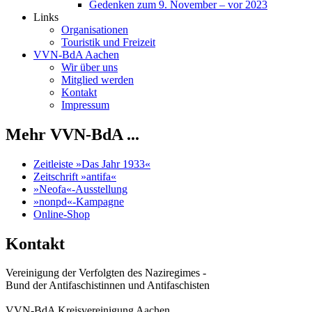
Gedenken zum 9. November – vor 2023
Links
Organisationen
Touristik und Freizeit
VVN-BdA Aachen
Wir über uns
Mitglied werden
Kontakt
Impressum
Mehr VVN-BdA ...
Zeitleiste »Das Jahr 1933«
Zeitschrift »antifa«
»Neofa«-Ausstellung
»nonpd«-Kampagne
Online-Shop
Kontakt
Vereinigung der Verfolgten des Naziregimes -
Bund der Antifaschistinnen und Antifaschisten
VVN-BdA Kreisvereinigung Aachen