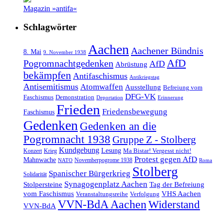
Magazin »antifa«
Schlagwörter
Aachen
Aachener Bündnis
8. Mai
9. November 1938
AfD
Pogromnachtgedenken
AfD
Abrüstung
bekämpfen
Antifaschismus
Antikriegstag
Antisemitismus
Atomwaffen
Ausstellung
Befreiung vom
DFG-VK
Faschismus
Demonstration
Deportation
Erinnerung
Frieden
Friedensbewegung
Faschismus
Gedenken
Gedenken an die
Pogromnacht 1938
Gruppe Z - Stolberg
Kundgebung
Lesung
Ma Bistar! Vergesst nicht!
Konzert
Krieg
Protest gegen AfD
Mahnwache
Novemberpogrome 1938
NATO
Roma
Stolberg
Spanischer Bürgerkrieg
Solidarität
Synagogenplatz Aachen
Stolpersteine
Tag der Befreiung
vom Faschismus
VHS Aachen
Veranstaltungsreihe
Verfolgung
VVN-BdA Aachen
Widerstand
VVN-BdA