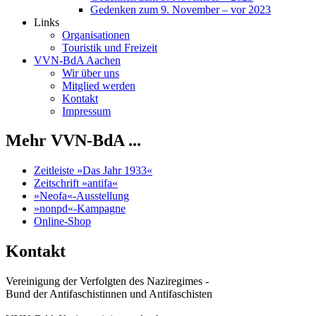
Gedenken zum 9. November – vor 2023
Links
Organisationen
Touristik und Freizeit
VVN-BdA Aachen
Wir über uns
Mitglied werden
Kontakt
Impressum
Mehr VVN-BdA ...
Zeitleiste »Das Jahr 1933«
Zeitschrift »antifa«
»Neofa«-Ausstellung
»nonpd«-Kampagne
Online-Shop
Kontakt
Vereinigung der Verfolgten des Naziregimes -
Bund der Antifaschistinnen und Antifaschisten