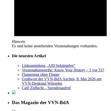
Hinweis
Es sind keine anstehenden Veranstaltungen vorhanden.
Die neuesten Artikel
Linksammlung „AfD bekämpfen“
Veranstaltungsreihe: Know Your History – 5 vor 33?
Flaggentag ohne Flagge
Grußwort der VVN-BdA Aachen, 8. Mai 2026 am
VVN-Denkmal Würselen
Café Zuflucht – Spendenaufruf
Das Magazin der VVN-BdA