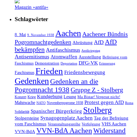
Magazin »antifa«
Schlagwörter
Aachen
Aachener Bündnis
8. Mai
9. November 1938
AfD
Pogromnachtgedenken
AfD
Abrüstung
bekämpfen
Antifaschismus
Antikriegstag
Antisemitismus
Atomwaffen
Ausstellung
Befreiung vom
DFG-VK
Faschismus
Demonstration
Deportation
Erinnerung
Frieden
Friedensbewegung
Faschismus
Gedenken
Gedenken an die
Pogromnacht 1938
Gruppe Z - Stolberg
Kundgebung
Lesung
Ma Bistar! Vergesst nicht!
Konzert
Krieg
Protest gegen AfD
Mahnwache
Novemberpogrome 1938
NATO
Roma
Stolberg
Spanischer Bürgerkrieg
Solidarität
Synagogenplatz Aachen
Stolpersteine
Tag der Befreiung
vom Faschismus
VHS Aachen
Veranstaltungsreihe
Verfolgung
VVN-BdA Aachen
Widerstand
VVN-BdA