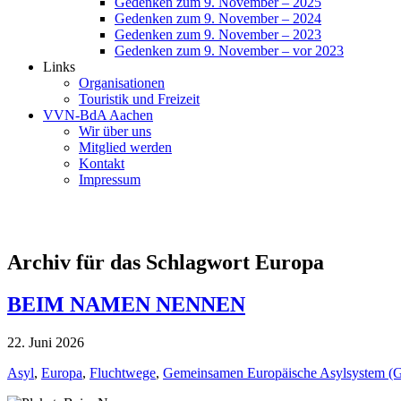
Gedenken zum 9. November – 2025
Gedenken zum 9. November – 2024
Gedenken zum 9. November – 2023
Gedenken zum 9. November – vor 2023
Links
Organisationen
Touristik und Freizeit
VVN-BdA Aachen
Wir über uns
Mitglied werden
Kontakt
Impressum
Archiv für das Schlagwort Europa
BEIM NAMEN NENNEN
22. Juni 2026
Asyl
,
Europa
,
Fluchtwege
,
Gemeinsamen Europäische Asylsystem 