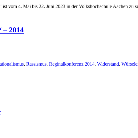
 ist vom 4. Mai bis 22. Juni 2023 in der Volkshochschule Aachen zu s
“ – 2014
ationalismus
,
Rassismus
,
Reginalkonferenz 2014
,
Widerstand
,
Würsele
"