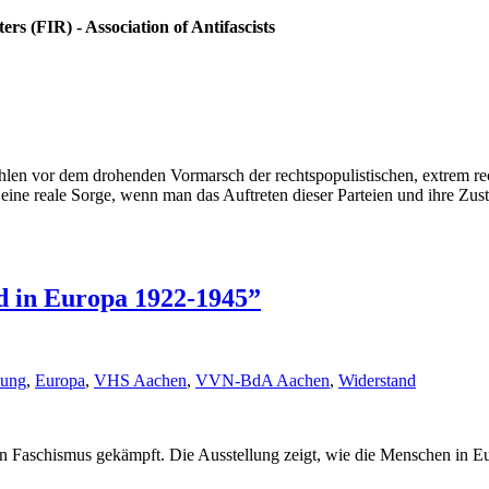
ers (FIR) - Association of Antifascists
len vor dem drohenden Vormarsch der rechtspopulistischen, extrem rec
ine reale Sorge, wenn man das Auftreten dieser Parteien und ihre Zust
nd in Europa 1922-1945”
lung
,
Europa
,
VHS Aachen
,
VVN-BdA Aachen
,
Widerstand
 Faschismus gekämpft. Die Ausstellung zeigt, wie die Menschen in Eu