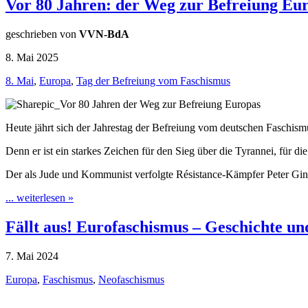
Vor 80 Jahren: der Weg zur Befreiung Eu
geschrieben von
VVN-BdA
8. Mai 2025
8. Mai
,
Europa
,
Tag der Befreiung vom Faschismus
Heute jährt sich der Jahrestag der Befreiung vom deutschen Faschis
Denn er ist ein starkes Zeichen für den Sieg über die Tyrannei, für d
Der als Jude und Kommunist verfolgte Résistance-Kämpfer Peter Gi
... weiterlesen »
Fällt aus! Eurofaschismus – Geschichte un
7. Mai 2024
Europa
,
Faschismus
,
Neofaschismus