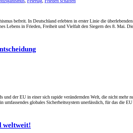
tiziganismus
,
Feiertag
,
Frieden schaffen
mus befreit. In Deutschland erlebten in erster Linie die überlebenden
nes Lebens in Frieden, Freiheit und Vielfalt den Siegern des 8. Mai. D
Entscheidung
s und der EU in einer sich rapide verändernden Welt, die nicht mehr n
n umfassendes globales Sicherheitssystem unerlässlich, für das die EU
 weltweit!