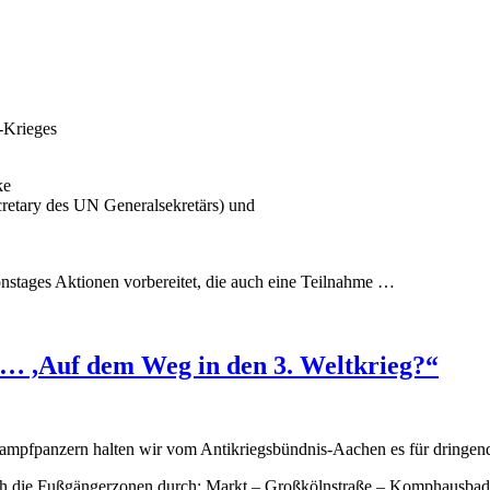
-Krieges
ke
retary des UN Generalsekretärs) und
stages Aktionen vorbereitet, die auch eine Teilnahme …
… ,Auf dem Weg in den 3. Weltkrieg?“
ampfpanzern halten wir vom Antikriegsbündnis-Aachen es für dringend 
ch die Fußgängerzonen durch: Markt – Großkölnstraße – Komphausbadstr