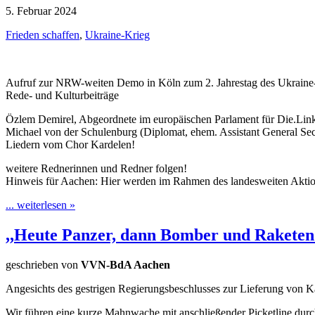
5. Februar 2024
Frieden schaffen
,
Ukraine-Krieg
Aufruf zur NRW-weiten Demo in Köln zum 2. Jahrestag des Ukraine
Rede- und Kulturbeiträge
Özlem Demirel, Abgeordnete im europäischen Parlament für Die.Lin
Michael von der Schulenburg (Diplomat, ehem. Assistant General Sec
Liedern vom Chor Kardelen!
weitere Rednerinnen und Redner folgen!
Hinweis für Aachen: Hier werden im Rahmen des landesweiten Aktion
... weiterlesen »
,,Heute Panzer, dann Bomber und Raketen
geschrieben von
VVN-BdA Aachen
Angesichts des gestrigen Regierungsbeschlusses zur Lieferung von K
Wir führen eine kurze Mahnwache mit anschließender Picketline dur