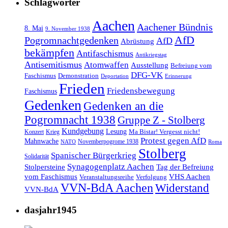
Schlagwörter
Aachen
Aachener Bündnis
8. Mai
9. November 1938
AfD
Pogromnachtgedenken
AfD
Abrüstung
bekämpfen
Antifaschismus
Antikriegstag
Antisemitismus
Atomwaffen
Ausstellung
Befreiung vom
DFG-VK
Faschismus
Demonstration
Deportation
Erinnerung
Frieden
Friedensbewegung
Faschismus
Gedenken
Gedenken an die
Pogromnacht 1938
Gruppe Z - Stolberg
Kundgebung
Lesung
Ma Bistar! Vergesst nicht!
Konzert
Krieg
Protest gegen AfD
Mahnwache
Novemberpogrome 1938
NATO
Roma
Stolberg
Spanischer Bürgerkrieg
Solidarität
Synagogenplatz Aachen
Stolpersteine
Tag der Befreiung
vom Faschismus
VHS Aachen
Veranstaltungsreihe
Verfolgung
VVN-BdA Aachen
Widerstand
VVN-BdA
dasjahr1945