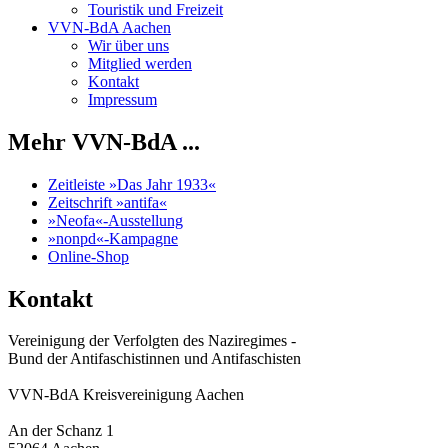
Touristik und Freizeit
VVN-BdA Aachen
Wir über uns
Mitglied werden
Kontakt
Impressum
Mehr VVN-BdA ...
Zeitleiste »Das Jahr 1933«
Zeitschrift »antifa«
»Neofa«-Ausstellung
»nonpd«-Kampagne
Online-Shop
Kontakt
Vereinigung der Verfolgten des Naziregimes -
Bund der Antifaschistinnen und Antifaschisten
VVN-BdA Kreisvereinigung Aachen
An der Schanz 1