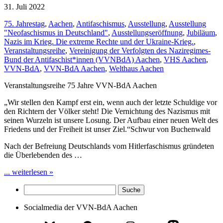
31. Juli 2022
75. Jahrestag
,
Aachen
,
Antifaschismus
,
Ausstellung
,
Ausstellung
"Neofaschismus in Deutschland"
,
Ausstellungseröffnung
,
Jubiläum
,
Nazis im Krieg. Die extreme Rechte und der Ukraine‐Krieg.
,
Veranstaltungsreihe
,
Vereinigung der Verfolgten des Naziregimes­
Bund der Antifaschist*innen (VVN­BdA) Aachen
,
VHS Aachen
,
VVN-BdA
,
VVN-BdA Aachen
,
Welthaus Aachen
Veranstaltungsreihe 75 Jahre VVN-BdA Aachen
„Wir stellen den Kampf erst ein, wenn auch der letzte Schuldige vor
den Richtern der Völker steht! Die Vernichtung des Nazismus mit
seinen Wurzeln ist unsere Losung. Der Aufbau einer neuen Welt des
Friedens und der Freiheit ist unser Ziel.“Schwur von Buchenwald
Nach der Befreiung Deutschlands vom Hitlerfaschismus gründeten
die Überlebenden des …
... weiterlesen »
Socialmedia der VVN-BdA Aachen