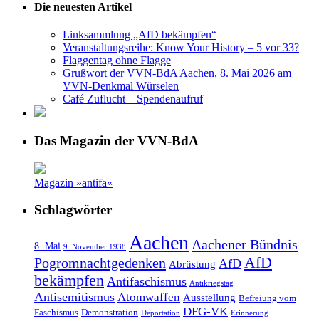
Die neuesten Artikel
Linksammlung „AfD bekämpfen“
Veranstaltungsreihe: Know Your History – 5 vor 33?
Flaggentag ohne Flagge
Grußwort der VVN-BdA Aachen, 8. Mai 2026 am
VVN-Denkmal Würselen
Café Zuflucht – Spendenaufruf
Das Magazin der VVN-BdA
Magazin »antifa«
Schlagwörter
Aachen
Aachener Bündnis
8. Mai
9. November 1938
AfD
Pogromnachtgedenken
AfD
Abrüstung
bekämpfen
Antifaschismus
Antikriegstag
Antisemitismus
Atomwaffen
Ausstellung
Befreiung vom
DFG-VK
Faschismus
Demonstration
Deportation
Erinnerung