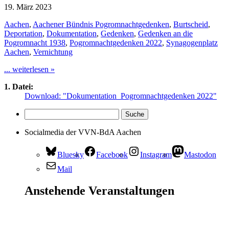
19. März 2023
Aachen
,
Aachener Bündnis Pogromnachtgedenken
,
Burtscheid
,
Deportation
,
Dokumentation
,
Gedenken
,
Gedenken an die
Pogromnacht 1938
,
Pogromnachtgedenken 2022
,
Synagogenplatz
Aachen
,
Vernichtung
... weiterlesen »
1. Datei:
Download: "Dokumentation_Pogromnachtgedenken 2022"
Socialmedia der VVN-BdA Aachen
Bluesky
Facebook
Instagram
Mastodon
Mail
Anstehende Veranstaltungen