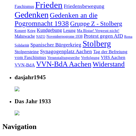
Frieden
Friedensbewegung
Faschismus
Gedenken
Gedenken an die
Pogromnacht 1938
Gruppe Z - Stolberg
Kundgebung
Lesung
Ma Bistar! Vergesst nicht!
Konzert
Krieg
Protest gegen AfD
Mahnwache
Novemberpogrome 1938
NATO
Roma
Stolberg
Spanischer Bürgerkrieg
Solidarität
Synagogenplatz Aachen
Stolpersteine
Tag der Befreiung
vom Faschismus
VHS Aachen
Veranstaltungsreihe
Verfolgung
VVN-BdA Aachen
Widerstand
VVN-BdA
dasjahr1945
Das Jahr 1933
Navigation