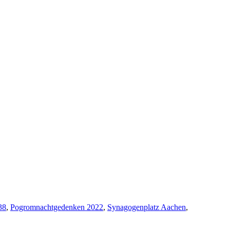
38
,
Pogromnachtgedenken 2022
,
Synagogenplatz Aachen
,