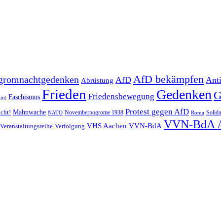
AfD bekämpfen
gromnachtgedenken
AfD
Ant
Abrüstung
Frieden
Gedenken
G
Friedensbewegung
Faschismus
ung
Protest gegen AfD
Mahnwache
icht!
Novemberpogrome 1938
Solida
NATO
Roma
VVN-BdA 
VHS Aachen
VVN-BdA
Veranstaltungsreihe
Verfolgung