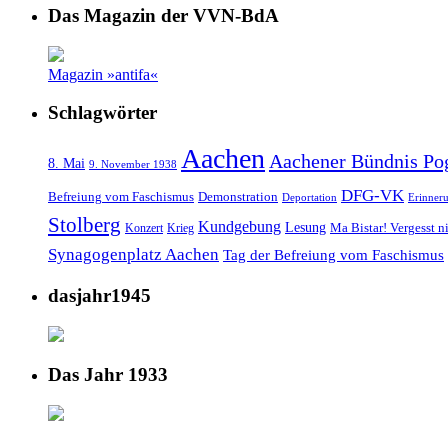
Das Magazin der VVN-BdA
Magazin »antifa«
Schlagwörter
Aachen
Aachener Bündnis Po
8. Mai
9. November 1938
DFG-VK
Befreiung vom Faschismus
Demonstration
Deportation
Erinner
Stolberg
Kundgebung
Lesung
Ma Bistar! Vergesst n
Konzert
Krieg
Synagogenplatz Aachen
Tag der Befreiung vom Faschismus
dasjahr1945
Das Jahr 1933