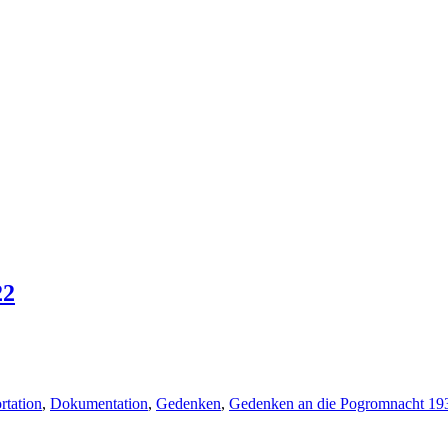
22
rtation
,
Dokumentation
,
Gedenken
,
Gedenken an die Pogromnacht 19