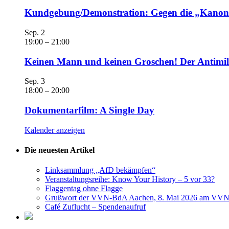
Kundgebung/Demonstration: Gegen die „Kanonen
Sep.
2
19:00
–
21:00
Keinen Mann und keinen Groschen! Der Antimili
Sep.
3
18:00
–
20:00
Dokumentarfilm: A Single Day
Kalender anzeigen
Die neuesten Artikel
Linksammlung „AfD bekämpfen“
Veranstaltungsreihe: Know Your History – 5 vor 33?
Flaggentag ohne Flagge
Grußwort der VVN-BdA Aachen, 8. Mai 2026 am VVN
Café Zuflucht – Spendenaufruf