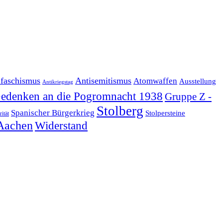
ifaschismus
Antisemitismus
Atomwaffen
Ausstellung
Antikriegstag
edenken an die Pogromnacht 1938
Gruppe Z -
Stolberg
Spanischer Bürgerkrieg
Stolpersteine
rität
Aachen
Widerstand