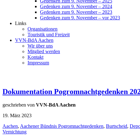
Gedenken zum 9. November – 2025
Gedenken zum 9. November – 2024
Gedenken zum 9. November – 2023
Gedenken zum 9. November – vor 2023
Links
Organisationen
Touristik und Freizeit
VVN-BdA Aachen
Wir über uns
Mitglied werden
Kontakt
Impressum
Dokumentation Pogromnachtgedenken 20
geschrieben von
VVN-BdA Aachen
19. März 2023
Aachen
,
Aachener Bündnis Pogromnachtgedenken
,
Burtscheid
,
Depo
Vernichtung