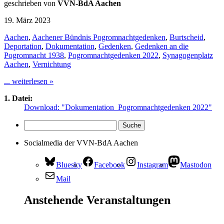
geschrieben von
VVN-BdA Aachen
19. März 2023
Aachen
,
Aachener Bündnis Pogromnachtgedenken
,
Burtscheid
,
Deportation
,
Dokumentation
,
Gedenken
,
Gedenken an die
Pogromnacht 1938
,
Pogromnachtgedenken 2022
,
Synagogenplatz
Aachen
,
Vernichtung
... weiterlesen »
1. Datei:
Download: "Dokumentation_Pogromnachtgedenken 2022"
Socialmedia der VVN-BdA Aachen
Bluesky
Facebook
Instagram
Mastodon
Mail
Anstehende Veranstaltungen