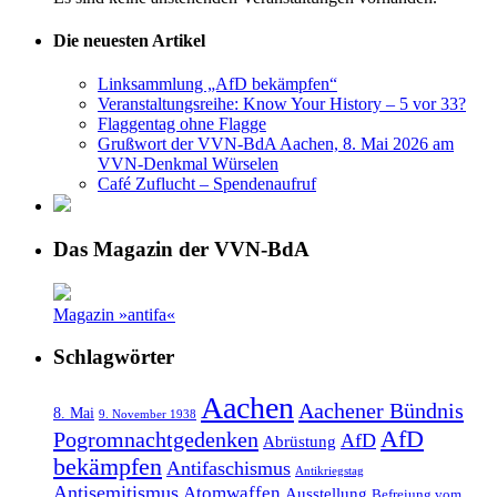
Die neuesten Artikel
Linksammlung „AfD bekämpfen“
Veranstaltungsreihe: Know Your History – 5 vor 33?
Flaggentag ohne Flagge
Grußwort der VVN-BdA Aachen, 8. Mai 2026 am
VVN-Denkmal Würselen
Café Zuflucht – Spendenaufruf
Das Magazin der VVN-BdA
Magazin »antifa«
Schlagwörter
Aachen
Aachener Bündnis
8. Mai
9. November 1938
AfD
Pogromnachtgedenken
AfD
Abrüstung
bekämpfen
Antifaschismus
Antikriegstag
Antisemitismus
Atomwaffen
Ausstellung
Befreiung vom