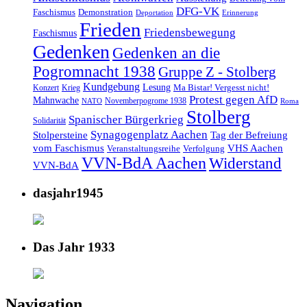
DFG-VK
Faschismus
Demonstration
Deportation
Erinnerung
Frieden
Friedensbewegung
Faschismus
Gedenken
Gedenken an die
Pogromnacht 1938
Gruppe Z - Stolberg
Kundgebung
Lesung
Ma Bistar! Vergesst nicht!
Konzert
Krieg
Protest gegen AfD
Mahnwache
Novemberpogrome 1938
NATO
Roma
Stolberg
Spanischer Bürgerkrieg
Solidarität
Synagogenplatz Aachen
Stolpersteine
Tag der Befreiung
vom Faschismus
VHS Aachen
Veranstaltungsreihe
Verfolgung
VVN-BdA Aachen
Widerstand
VVN-BdA
dasjahr1945
Das Jahr 1933
Navigation