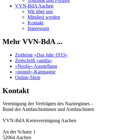
Touristik und Freizeit
VVN-BdA Aachen
Wir über uns
Mitglied werden
Kontakt
Impressum
Mehr VVN-BdA ...
Zeitleiste »Das Jahr 1933«
Zeitschrift »antifa«
»Neofa«-Ausstellung
»nonpd«-Kampagne
Online-Shop
Kontakt
Vereinigung der Verfolgten des Naziregimes -
Bund der Antifaschistinnen und Antifaschisten
VVN-BdA Kreisvereinigung Aachen
An der Schanz 1
52064 Aachen