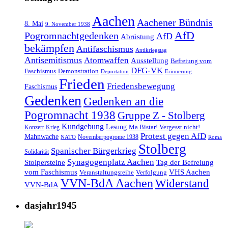
Aachen
Aachener Bündnis
8. Mai
9. November 1938
AfD
Pogromnachtgedenken
AfD
Abrüstung
bekämpfen
Antifaschismus
Antikriegstag
Antisemitismus
Atomwaffen
Ausstellung
Befreiung vom
DFG-VK
Faschismus
Demonstration
Deportation
Erinnerung
Frieden
Friedensbewegung
Faschismus
Gedenken
Gedenken an die
Pogromnacht 1938
Gruppe Z - Stolberg
Kundgebung
Lesung
Ma Bistar! Vergesst nicht!
Konzert
Krieg
Protest gegen AfD
Mahnwache
Novemberpogrome 1938
NATO
Roma
Stolberg
Spanischer Bürgerkrieg
Solidarität
Synagogenplatz Aachen
Stolpersteine
Tag der Befreiung
vom Faschismus
VHS Aachen
Veranstaltungsreihe
Verfolgung
VVN-BdA Aachen
Widerstand
VVN-BdA
dasjahr1945