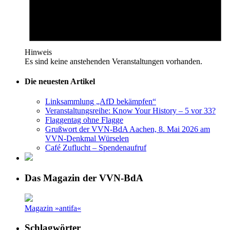
Hinweis
Es sind keine anstehenden Veranstaltungen vorhanden.
Die neuesten Artikel
Linksammlung „AfD bekämpfen“
Veranstaltungsreihe: Know Your History – 5 vor 33?
Flaggentag ohne Flagge
Grußwort der VVN-BdA Aachen, 8. Mai 2026 am
VVN-Denkmal Würselen
Café Zuflucht – Spendenaufruf
Das Magazin der VVN-BdA
Magazin »antifa«
Schlagwörter