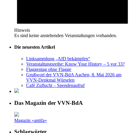
Hinweis
Es sind keine anstehenden Veranstaltungen vorhanden.
Die neuesten Artikel
Linksammlung „AfD bekämpfen“
Veranstaltungsreihe: Know Your History – 5 vor 33?
Flaggentag ohne Flagge
Grußwort der VVN-BdA Aachen, 8. Mai 2026 am
VVN-Denkmal Würselen
Café Zuflucht – Spendenaufruf
Das Magazin der VVN-BdA
Magazin »antifa«
Schlagwörter