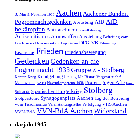
Aachen
Aachener Bündnis
8. Mai
9. November 1938
AfD
Pogromnachtgedenken
AfD
Abrüstung
bekämpfen
Antifaschismus
Antikriegstag
Antisemitismus
Atomwaffen
Ausstellung
Befreiung vom
DFG-VK
Faschismus
Demonstration
Deportation
Erinnerung
Frieden
Friedensbewegung
Faschismus
Gedenken
Gedenken an die
Pogromnacht 1938
Gruppe Z - Stolberg
Kundgebung
Lesung
Ma Bistar! Vergesst nicht!
Konzert
Krieg
Protest gegen AfD
Mahnwache
Novemberpogrome 1938
NATO
Roma
Stolberg
Spanischer Bürgerkrieg
Solidarität
Synagogenplatz Aachen
Stolpersteine
Tag der Befreiung
vom Faschismus
VHS Aachen
Veranstaltungsreihe
Verfolgung
VVN-BdA Aachen
Widerstand
VVN-BdA
dasjahr1945