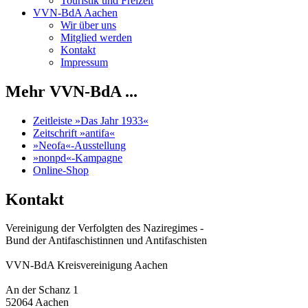
Touristik und Freizeit
VVN-BdA Aachen
Wir über uns
Mitglied werden
Kontakt
Impressum
Mehr VVN-BdA ...
Zeitleiste »Das Jahr 1933«
Zeitschrift »antifa«
»Neofa«-Ausstellung
»nonpd«-Kampagne
Online-Shop
Kontakt
Vereinigung der Verfolgten des Naziregimes -
Bund der Antifaschistinnen und Antifaschisten
VVN-BdA Kreisvereinigung Aachen
An der Schanz 1
52064 Aachen