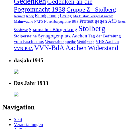
Gedenken
Gedenken an die
Pogromnacht 1938
Gruppe Z - Stolberg
Kundgebung
Lesung
Ma Bistar! Vergesst nicht!
Konzert
Krieg
Protest gegen AfD
Mahnwache
Novemberpogrome 1938
NATO
Roma
Stolberg
Spanischer Bürgerkrieg
Solidarität
Synagogenplatz Aachen
Stolpersteine
Tag der Befreiung
vom Faschismus
VHS Aachen
Veranstaltungsreihe
Verfolgung
VVN-BdA Aachen
Widerstand
VVN-BdA
dasjahr1945
Das Jahr 1933
Navigation
Start
Veranstaltungen