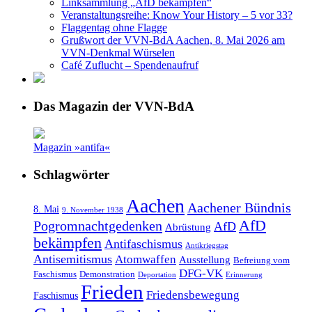
Linksammlung „AfD bekämpfen“
Veranstaltungsreihe: Know Your History – 5 vor 33?
Flaggentag ohne Flagge
Grußwort der VVN-BdA Aachen, 8. Mai 2026 am
VVN-Denkmal Würselen
Café Zuflucht – Spendenaufruf
Das Magazin der VVN-BdA
Magazin »antifa«
Schlagwörter
Aachen
Aachener Bündnis
8. Mai
9. November 1938
AfD
Pogromnachtgedenken
AfD
Abrüstung
bekämpfen
Antifaschismus
Antikriegstag
Antisemitismus
Atomwaffen
Ausstellung
Befreiung vom
DFG-VK
Faschismus
Demonstration
Deportation
Erinnerung
Frieden
Friedensbewegung
Faschismus