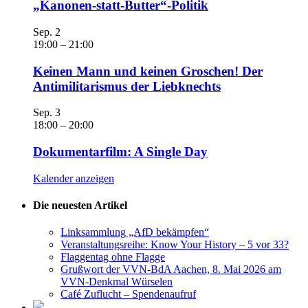
„Kanonen-statt-Butter“-Politik
Sep.
2
19:00
–
21:00
Keinen Mann und keinen Groschen! Der
Antimilitarismus der Liebknechts
Sep.
3
18:00
–
20:00
Dokumentarfilm: A Single Day
Kalender anzeigen
Die neuesten Artikel
Linksammlung „AfD bekämpfen“
Veranstaltungsreihe: Know Your History – 5 vor 33?
Flaggentag ohne Flagge
Grußwort der VVN-BdA Aachen, 8. Mai 2026 am
VVN-Denkmal Würselen
Café Zuflucht – Spendenaufruf