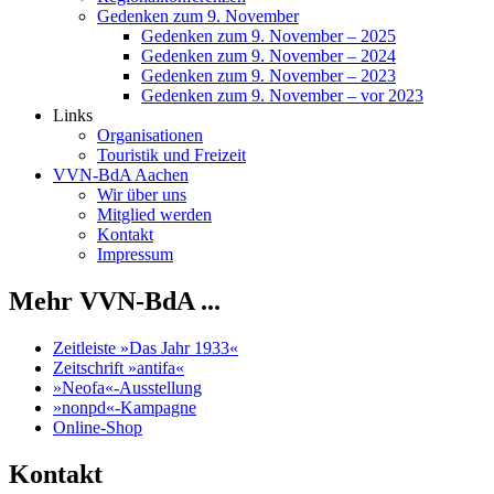
Gedenken zum 9. November
Gedenken zum 9. November – 2025
Gedenken zum 9. November – 2024
Gedenken zum 9. November – 2023
Gedenken zum 9. November – vor 2023
Links
Organisationen
Touristik und Freizeit
VVN-BdA Aachen
Wir über uns
Mitglied werden
Kontakt
Impressum
Mehr VVN-BdA ...
Zeitleiste »Das Jahr 1933«
Zeitschrift »antifa«
»Neofa«-Ausstellung
»nonpd«-Kampagne
Online-Shop
Kontakt