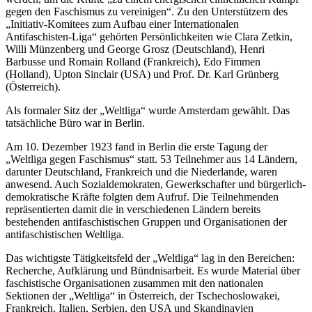
gegen den Faschismus zu vereinigen“. Zu den Unterstützern des
„Initiativ-Komitees zum Aufbau einer Internationalen
Antifaschisten-Liga“ gehörten Persönlichkeiten wie Clara Zetkin,
Willi Münzenberg und George Grosz (Deutschland), Henri
Barbusse und Romain Rolland (Frankreich), Edo Fimmen
(Holland), Upton Sinclair (USA) und Prof. Dr. Karl Grünberg
(Österreich).
Als formaler Sitz der „Weltliga“ wurde Amsterdam gewählt. Das
tatsächliche Büro war in Berlin.
Am 10. Dezember 1923 fand in Berlin die erste Tagung der
„Weltliga gegen Faschismus“ statt. 53 Teilnehmer aus 14 Ländern,
darunter Deutschland, Frankreich und die Niederlande, waren
anwesend. Auch Sozialdemokraten, Gewerkschafter und bürgerlich-
demokratische Kräfte folgten dem Aufruf. Die Teilnehmenden
repräsentierten damit die in verschiedenen Ländern bereits
bestehenden antifaschistischen Gruppen und Organisationen der
antifaschistischen Weltliga.
Das wichtigste Tätigkeitsfeld der „Weltliga“ lag in den Bereichen:
Recherche, Aufklärung und Bündnisarbeit. Es wurde Material über
faschistische Organisationen zusammen mit den nationalen
Sektionen der „Weltliga“ in Österreich, der Tschechoslowakei,
Frankreich, Italien, Serbien, den USA und Skandinavien