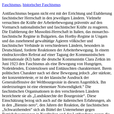
Faschismus
,
historischer Faschismus
Antifaschismus begann nicht erst mit der Errichtung und Etablierung
faschistischer Herrschaft in den jeweiligen Ländern. Vielmehr
versuchten die Kräfte der Arbeiterbewegung präventiv auf den
Vormarsch nationalistischer und faschistischer Kräfte zu reagieren.
Die Etablierung der Mussolini-Herrschaft in Italien, das monarcho-
faschistische Regime in Bulgarien, das Horthy-Regime in Ungarn
und das zunehmend gewalttätige Agieren völkischer und
faschistischer Verbände in verschiedenen Ländern, besonders in
Deutschland, forderte Reaktionen der Arbeiterbewegung. In einem
eindrucksvollen Referat auf einer Tagung der Kommunistischen
Internationale (KI) hatte die deutsche Kommunistin Clara Zetkin im
Juni 1923 den Faschismus als eine Bewegung von Hungrigen,
Notleidenden, Existenzlosen und Enttäuschten charakterisiert. Ihrem
politischen Charakter nach sei diese Bewegung jedoch „der stärkste,
der konzentrierteste, er ist der klassische Ausdruck der
Generaloffensive der Weltbourgeoisie in diesem Augenblick. Ihn
niederzuringen ist eine elementare Notwendigkeit.“ Die
faschistischen Organisationen in den verschiedenen Ländern
bezeichnete sie als „Landsknechte der Bourgeoisie“. Diese
Einschätzung bezog sich auch auf die italienischen Erfahrungen, als
in den „Biennio nero“, den Jahren der Reaktion, die faschistischen
„Schwarzhemden“ sich als Büttel der Unternehmer gegen