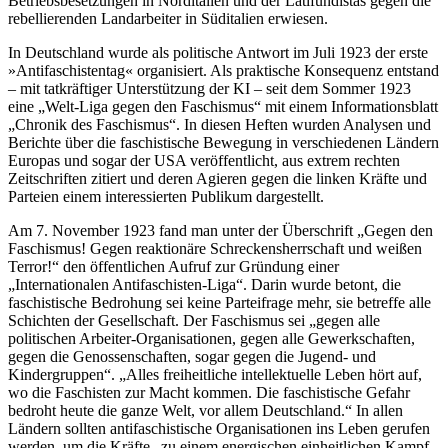
Betriebsbesetzungen in Norditalien und der Latifundistas gegen die
rebellierenden Landarbeiter in Süditalien erwiesen.
In Deutschland wurde als politische Antwort im Juli 1923 der erste
»Antifaschistentag« organisiert. Als praktische Konsequenz entstand
– mit tatkräftiger Unterstützung der KI – seit dem Sommer 1923
eine „Welt-Liga gegen den Faschismus“ mit einem Informationsblatt
„Chronik des Faschismus“. In diesen Heften wurden Analysen und
Berichte über die faschistische Bewegung in verschiedenen Ländern
Europas und sogar der USA veröffentlicht, aus extrem rechten
Zeitschriften zitiert und deren Agieren gegen die linken Kräfte und
Parteien einem interessierten Publikum dargestellt.
Am 7. November 1923 fand man unter der Überschrift „Gegen den
Faschismus! Gegen reaktionäre Schreckensherrschaft und weißen
Terror!“ den öffentlichen Aufruf zur Gründung einer
„Internationalen Antifaschisten-Liga“. Darin wurde betont, die
faschistische Bedrohung sei keine Parteifrage mehr, sie betreffe alle
Schichten der Gesellschaft. Der Faschismus sei „gegen alle
politischen Arbeiter-Organisationen, gegen alle Gewerkschaften,
gegen die Genossenschaften, sogar gegen die Jugend- und
Kindergruppen“. „Alles freiheitliche intellektuelle Leben hört auf,
wo die Faschisten zur Macht kommen. Die faschistische Gefahr
bedroht heute die ganze Welt, vor allem Deutschland.“ In allen
Ländern sollten antifaschistische Organisationen ins Leben gerufen
werden, um die Kräfte „zu einem energischen einheitlichen Kampf