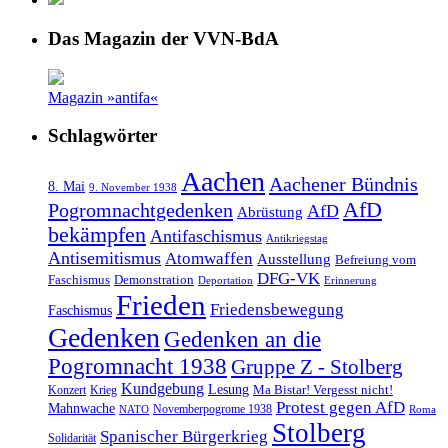
Das Magazin der VVN-BdA
Magazin »antifa«
Schlagwörter
Aachen
Aachener Bündnis
8. Mai
9. November 1938
AfD
Pogromnachtgedenken
AfD
Abrüstung
bekämpfen
Antifaschismus
Antikriegstag
Antisemitismus
Atomwaffen
Ausstellung
Befreiung vom
DFG-VK
Faschismus
Demonstration
Deportation
Erinnerung
Frieden
Friedensbewegung
Faschismus
Gedenken
Gedenken an die
Pogromnacht 1938
Gruppe Z - Stolberg
Kundgebung
Lesung
Ma Bistar! Vergesst nicht!
Konzert
Krieg
Protest gegen AfD
Mahnwache
Novemberpogrome 1938
NATO
Roma
Stolberg
Spanischer Bürgerkrieg
Solidarität