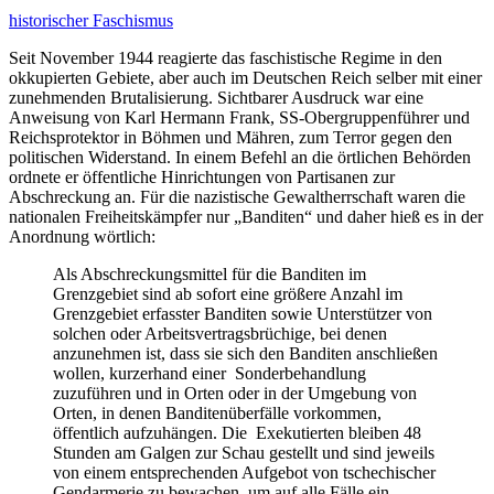
historischer Faschismus
Seit November 1944 reagierte das faschistische Regime in den
okkupierten Gebiete, aber auch im Deutschen Reich selber mit einer
zunehmenden Brutalisierung. Sichtbarer Ausdruck war eine
Anweisung von Karl Hermann Frank, SS-Obergruppenführer und
Reichsprotektor in Böhmen und Mähren, zum Terror gegen den
politischen Widerstand. In einem Befehl an die örtlichen Behörden
ordnete er öffentliche Hinrichtungen von Partisanen zur
Abschreckung an. Für die nazistische Gewaltherrschaft waren die
nationalen Freiheitskämpfer nur „Banditen“ und daher hieß es in der
Anordnung wörtlich:
Als Abschreckungsmittel für die Banditen im
Grenzgebiet sind ab sofort eine größere Anzahl im
Grenzgebiet erfasster Banditen sowie Unterstützer von
solchen oder Arbeitsvertragsbrüchige, bei denen
anzunehmen ist, dass sie sich den Banditen anschließen
wollen, kurzerhand einer Sonderbehandlung
zuzuführen und in Orten oder in der Umgebung von
Orten, in denen Banditenüberfälle vorkommen,
öffentlich aufzuhängen. Die Exekutierten bleiben 48
Stunden am Galgen zur Schau gestellt und sind jeweils
von einem entsprechenden Aufgebot von tschechischer
Gendarmerie zu bewachen, um auf alle Fälle ein