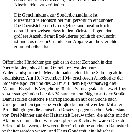
Abschneiden zu verhindern.
Die Genehmigung zur Sonderbehandlung ist
kurzerhand telefonisch bei mir persönlich einzuholen.
Die Dienststellen im Grenzgebiet sind ausdrücklich
darauf hinzuweisen, dass in den nächsten Tagen eine
größere Anzahl derart Exekutierter politisch erwünscht
ist und aus diesem Grunde eine Abgabe an die Gerichte
zu unterbleiben hat.
Öffentliche Hinrichtungen gab es in dieser Zeit auch in den
Niederlanden, als z.B. im Gebiet Leeuwarden eine
Widerstandsgruppe in Menaldumadeel eine kleine Sabotageaktion
organisierte. Am 19. November 1944 erschossen Angehörige der
Sicherheitspolizei und des „SD“ auf dem Rijksstraatweg drei
Männer. Es galt als Vergeltung für den Sabotageakt, der zwei Tage
zuvor stattgefunden hat: das Verstreuen von Nägeln auf der Straße.
Damit sollten deutsche Fahrradpatrouillen auf der Suche nach
Untergetauchten (jüdische Verfolgte) behindert werden. Mit aller
Brutalität gingen die deutschen Besatzer gegen solchen Widerstand
vor. Drei Männer aus der Haftanstalt Leeuwarden, die nichts mit der
Aktion zu tun hatten, wurden Opfer der Rache. Es waren Dirk de
Vries und Jan Zorn, die wegen ihrer Teilnahme an einem Bahnstreik
verhaftet worden waren, und Hans Goudsmit, ein jüdischer