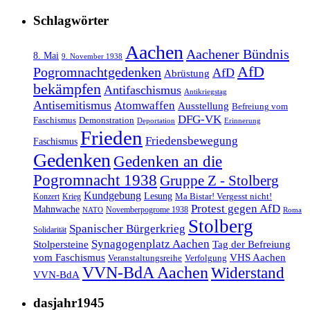
Schlagwörter
Aachen
Aachener Bündnis
8. Mai
9. November 1938
AfD
Pogromnachtgedenken
AfD
Abrüstung
bekämpfen
Antifaschismus
Antikriegstag
Antisemitismus
Atomwaffen
Ausstellung
Befreiung vom
DFG-VK
Faschismus
Demonstration
Deportation
Erinnerung
Frieden
Friedensbewegung
Faschismus
Gedenken
Gedenken an die
Pogromnacht 1938
Gruppe Z - Stolberg
Kundgebung
Lesung
Ma Bistar! Vergesst nicht!
Konzert
Krieg
Protest gegen AfD
Mahnwache
Novemberpogrome 1938
NATO
Roma
Stolberg
Spanischer Bürgerkrieg
Solidarität
Synagogenplatz Aachen
Stolpersteine
Tag der Befreiung
vom Faschismus
VHS Aachen
Veranstaltungsreihe
Verfolgung
VVN-BdA Aachen
Widerstand
VVN-BdA
dasjahr1945