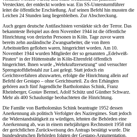
Versteckter, der entdeckt worden war. Ein SS-Untersturmführer
leitet die öffentliche Erschießung. Auf seinen Befehl hin mussten die
Leichen 24 Stunden lang liegenbleiben. Zur Abschreckung.
Auch gegen deutsche Antifaschisten verstärkte sich der Terror. Das
bekannteste Beispiel aus dem November 1944 ist die öffentliche
Hinrichtung von dreizehn Personen in Köln. Tage zuvor waren
bereits zehn ausländische Zwangsarbeiter, die von ihren
Arbeitsstellen geflohen waren, hingerichtet worden. Am 10.
November 1944 wurden Mitglieder der so genannten „Edelweiß-
Piraten“ in der Hüttenstraße in Köln-Ehrenfeld öffentlich
hingerichtet. Ihnen wurde „Wehrkraftzersetzung“ und versuchter
Sprengstoffdiebstahl zur Last gelegt. Statt jedoch ein
Gerichtsverfahren abzuwarten, erfolgte die Hinrichtung allein auf
Befehl der Gestapo – ohne Gerichtsurteil. Zu den Erhängten
gehören auch fünf Jugendliche Bartholomäus Schink, Franz
Rheinberger, Gustav Bermel, Adolf Schütz und Günther Schwarz.
Mehr als 400 Schaulustige beobachteten die Hinrichtung.
Die Familie von Bartholomäus Schink beantragte 1952 dessen
Anerkennung als politisch Verfolgter des Naziregimes. Statt jedoch
die Widerstandstätigkeit zu würdigen, lehnten die Behörden eine
Anerkennung ab, was in einem mehrjährigen Rechtsstreit 1958 mit
der gerichtlichen Zurückweisung des Antrags bestätigt wurde. Die
bundesdeutschen Behörden folgten der Gestapo-Argumentation.