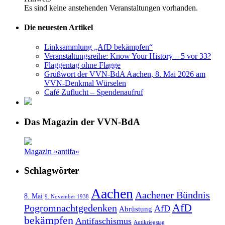
Es sind keine anstehenden Veranstaltungen vorhanden.
Die neuesten Artikel
Linksammlung „AfD bekämpfen“
Veranstaltungsreihe: Know Your History – 5 vor 33?
Flaggentag ohne Flagge
Grußwort der VVN-BdA Aachen, 8. Mai 2026 am
VVN-Denkmal Würselen
Café Zuflucht – Spendenaufruf
Das Magazin der VVN-BdA
Magazin »antifa«
Schlagwörter
Aachen
Aachener Bündnis
8. Mai
9. November 1938
AfD
Pogromnachtgedenken
AfD
Abrüstung
bekämpfen
Antifaschismus
Antikriegstag