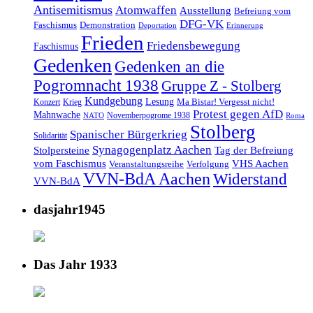
Antisemitismus
Atomwaffen
Ausstellung
Befreiung vom
DFG-VK
Faschismus
Demonstration
Deportation
Erinnerung
Frieden
Friedensbewegung
Faschismus
Gedenken
Gedenken an die
Pogromnacht 1938
Gruppe Z - Stolberg
Kundgebung
Lesung
Ma Bistar! Vergesst nicht!
Konzert
Krieg
Protest gegen AfD
Mahnwache
Novemberpogrome 1938
NATO
Roma
Stolberg
Spanischer Bürgerkrieg
Solidarität
Synagogenplatz Aachen
Stolpersteine
Tag der Befreiung
vom Faschismus
VHS Aachen
Veranstaltungsreihe
Verfolgung
VVN-BdA Aachen
Widerstand
VVN-BdA
dasjahr1945
Das Jahr 1933