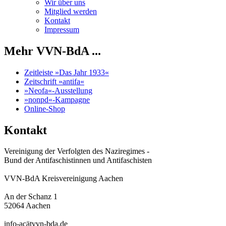
Wir über uns
Mitglied werden
Kontakt
Impressum
Mehr VVN-BdA ...
Zeitleiste »Das Jahr 1933«
Zeitschrift »antifa«
»Neofa«-Ausstellung
»nonpd«-Kampagne
Online-Shop
Kontakt
Vereinigung der Verfolgten des Naziregimes -
Bund der Antifaschistinnen und Antifaschisten
VVN-BdA Kreisvereinigung Aachen
An der Schanz 1
52064 Aachen
info-acätvvn-bda.de