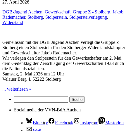
27. April 2026
DGB-Jugend Aachen
,
Gewerkschaft
,
Gruppe Z - Stolberg
,
Jakob
Rademacher
,
Stolberg
,
Stolperstein
,
Stolpersteiverlegung
,
Widerstand
Gemeinsam mit der DGB-Jugend Aachen verlegt die Gruppe Z –
Stolberg einen Stolperstein für den Stolberger Widerstandskämpfer
und Gewerkschafter Jakob Rademacher.
Wir verlegen den Stolperstein für den Gewerkschafter am 2. Mai,
dem Gedenktag der Zerschlagung der Gewerkschaften 1933 duch
die Nationalsozialisten.
Samstag, 2. Mai 2026 um 12 Uhr
Velauer Berg 4, 52222 Stolberg
... weiterlesen »
Socialmedia der VVN-BdA Aachen
Bluesky
Facebook
Instagram
Mastodon
Mail