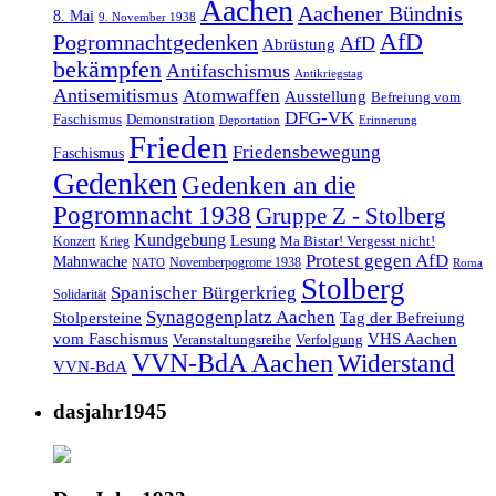
Aachen
Aachener Bündnis
8. Mai
9. November 1938
AfD
Pogromnachtgedenken
AfD
Abrüstung
bekämpfen
Antifaschismus
Antikriegstag
Antisemitismus
Atomwaffen
Ausstellung
Befreiung vom
DFG-VK
Faschismus
Demonstration
Deportation
Erinnerung
Frieden
Friedensbewegung
Faschismus
Gedenken
Gedenken an die
Pogromnacht 1938
Gruppe Z - Stolberg
Kundgebung
Lesung
Ma Bistar! Vergesst nicht!
Konzert
Krieg
Protest gegen AfD
Mahnwache
Novemberpogrome 1938
NATO
Roma
Stolberg
Spanischer Bürgerkrieg
Solidarität
Synagogenplatz Aachen
Stolpersteine
Tag der Befreiung
vom Faschismus
VHS Aachen
Veranstaltungsreihe
Verfolgung
VVN-BdA Aachen
Widerstand
VVN-BdA
dasjahr1945