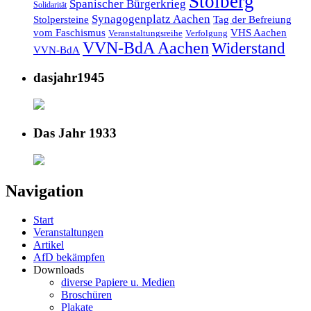
Stolberg
Spanischer Bürgerkrieg
Solidarität
Synagogenplatz Aachen
Stolpersteine
Tag der Befreiung
vom Faschismus
VHS Aachen
Veranstaltungsreihe
Verfolgung
VVN-BdA Aachen
Widerstand
VVN-BdA
dasjahr1945
Das Jahr 1933
Navigation
Start
Veranstaltungen
Artikel
AfD bekämpfen
Downloads
diverse Papiere u. Medien
Broschüren
Plakate