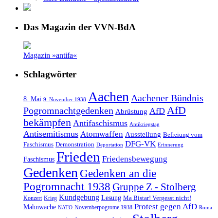
Das Magazin der VVN-BdA
Magazin »antifa«
Schlagwörter
Aachen
Aachener Bündnis
8. Mai
9. November 1938
AfD
Pogromnachtgedenken
AfD
Abrüstung
bekämpfen
Antifaschismus
Antikriegstag
Antisemitismus
Atomwaffen
Ausstellung
Befreiung vom
DFG-VK
Faschismus
Demonstration
Deportation
Erinnerung
Frieden
Friedensbewegung
Faschismus
Gedenken
Gedenken an die
Pogromnacht 1938
Gruppe Z - Stolberg
Kundgebung
Lesung
Ma Bistar! Vergesst nicht!
Konzert
Krieg
Protest gegen AfD
Mahnwache
Novemberpogrome 1938
NATO
Roma