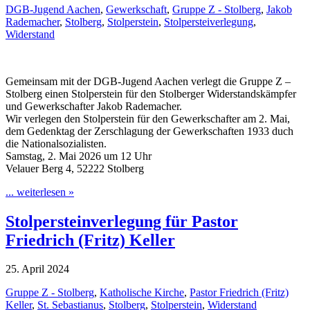
DGB-Jugend Aachen
,
Gewerkschaft
,
Gruppe Z - Stolberg
,
Jakob
Rademacher
,
Stolberg
,
Stolperstein
,
Stolpersteiverlegung
,
Widerstand
Gemeinsam mit der DGB-Jugend Aachen verlegt die Gruppe Z –
Stolberg einen Stolperstein für den Stolberger Widerstandskämpfer
und Gewerkschafter Jakob Rademacher.
Wir verlegen den Stolperstein für den Gewerkschafter am 2. Mai,
dem Gedenktag der Zerschlagung der Gewerkschaften 1933 duch
die Nationalsozialisten.
Samstag, 2. Mai 2026 um 12 Uhr
Velauer Berg 4, 52222 Stolberg
... weiterlesen »
Stolpersteinverlegung für Pastor
Friedrich (Fritz) Keller
25. April 2024
Gruppe Z - Stolberg
,
Katholische Kirche
,
Pastor Friedrich (Fritz)
Keller
,
St. Sebastianus
,
Stolberg
,
Stolperstein
,
Widerstand