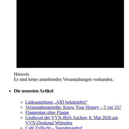
Hinweis
Es sind keine anstehenden Veranstaltungen vorhanden.
Die neuesten Artikel
Linksammlung „AfD bekämpfen“
Veranstaltungsreihe: Know Your History – 5 vor 33?
Flaggentag ohne Flagge
Grußwort der VVN-BdA Aachen, 8. Mai 2026 am
VVN-Denkmal Würselen
Café Zuflucht – Spendenaufruf