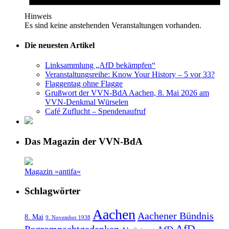
Hinweis
Es sind keine anstehenden Veranstaltungen vorhanden.
Die neuesten Artikel
Linksammlung „AfD bekämpfen“
Veranstaltungsreihe: Know Your History – 5 vor 33?
Flaggentag ohne Flagge
Grußwort der VVN-BdA Aachen, 8. Mai 2026 am
VVN-Denkmal Würselen
Café Zuflucht – Spendenaufruf
Das Magazin der VVN-BdA
Magazin »antifa«
Schlagwörter
Aachen
Aachener Bündnis
8. Mai
9. November 1938