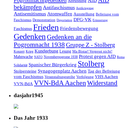
AfD
Pogromnachtgedenken
AfD
Abrüstung
bekämpfen
Antifaschismus
Antikriegstag
Antisemitismus
Atomwaffen
Ausstellung
Befreiung vom
DFG-VK
Faschismus
Demonstration
Deportation
Erinnerung
Frieden
Friedensbewegung
Faschismus
Gedenken
Gedenken an die
Pogromnacht 1938
Gruppe Z - Stolberg
Kundgebung
Lesung
Ma Bistar! Vergesst nicht!
Konzert
Krieg
Protest gegen AfD
Mahnwache
Novemberpogrome 1938
NATO
Roma
Stolberg
Spanischer Bürgerkrieg
Solidarität
Synagogenplatz Aachen
Stolpersteine
Tag der Befreiung
vom Faschismus
VHS Aachen
Veranstaltungsreihe
Verfolgung
VVN-BdA Aachen
Widerstand
VVN-BdA
dasjahr1945
Das Jahr 1933