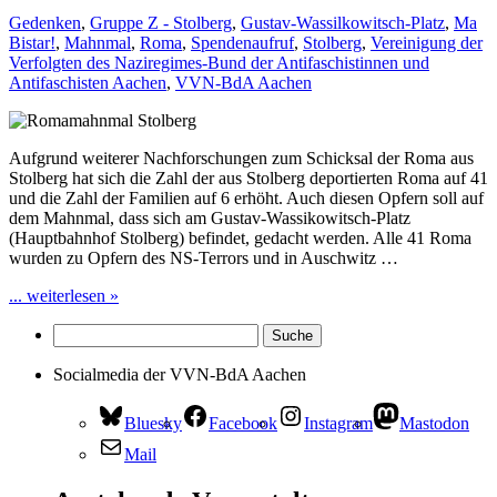
Gedenken
,
Gruppe Z - Stolberg
,
Gustav-Wassilkowitsch-Platz
,
Ma
Bistar!
,
Mahnmal
,
Roma
,
Spendenaufruf
,
Stolberg
,
Vereinigung der
Verfolgten des Naziregimes-Bund der Antifaschistinnen und
Antifaschisten Aachen
,
VVN-BdA Aachen
Aufgrund weiterer Nachforschungen zum Schicksal der Roma aus
Stolberg hat sich die Zahl der aus Stolberg deportierten Roma auf 41
und die Zahl der Familien auf 6 erhöht. Auch diesen Opfern soll auf
dem Mahnmal, dass sich am Gustav-Wassikowitsch-Platz
(Hauptbahnhof Stolberg) befindet, gedacht werden. Alle 41 Roma
wurden zu Opfern des NS-Terrors und in Auschwitz …
... weiterlesen »
Socialmedia der VVN-BdA Aachen
Bluesky
Facebook
Instagram
Mastodon
Mail