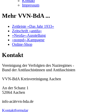
Kontakt
Impressum
Mehr VVN-BdA ...
Zeitleiste »Das Jahr 1933«
Zeitschrift »antifa«
»Neofa«-Ausstellung
»nonpd«-Kampagne
Online-Shop
Kontakt
Vereinigung der Verfolgten des Naziregimes -
Bund der Antifaschistinnen und Antifaschisten
VVN-BdA Kreisvereinigung Aachen
An der Schanz 1
52064 Aachen
info-acätvvn-bda.de
Kontaktformular