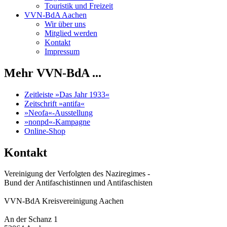
Touristik und Freizeit
VVN-BdA Aachen
Wir über uns
Mitglied werden
Kontakt
Impressum
Mehr VVN-BdA ...
Zeitleiste »Das Jahr 1933«
Zeitschrift »antifa«
»Neofa«-Ausstellung
»nonpd«-Kampagne
Online-Shop
Kontakt
Vereinigung der Verfolgten des Naziregimes -
Bund der Antifaschistinnen und Antifaschisten
VVN-BdA Kreisvereinigung Aachen
An der Schanz 1