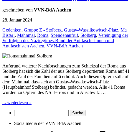
geschrieben von
VVN-BdA Aachen
28. Januar 2024
Gedenken
,
Gruppe Z - Stolberg
,
Gustav-Wassilkowitsch-Platz
,
Ma
Bistar!
,
Mahnmal
,
Roma
,
Spendenaufruf
,
Stolberg
,
Vereinigung der
Verfolgten des Naziregimes-Bund der Antifaschistinnen und
Antifaschisten Aachen
,
VVN-BdA Aachen
Aufgrund weiterer Nachforschungen zum Schicksal der Roma aus
Stolberg hat sich die Zahl der aus Stolberg deportierten Roma auf 41
und die Zahl der Familien auf 6 erhöht. Auch diesen Opfern soll auf
dem Mahnmal, dass sich am Gustav-Wassikowitsch-Platz
(Hauptbahnhof Stolberg) befindet, gedacht werden. Alle 41 Roma
wurden zu Opfern des NS-Terrors und in Auschwitz …
... weiterlesen »
Socialmedia der VVN-BdA Aachen