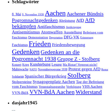
Schlagwörter
Aachen
Aachener Bündnis
8. Mai
9. November 1938
AfD
Pogromnachtgedenken
AfD
Abrüstung
bekämpfen
Antifaschismus
Antikriegstag
Antisemitismus
Atomwaffen
Ausstellung
Befreiung vom
DFG-VK
Faschismus
Demonstration
Deportation
Erinnerung
Frieden
Friedensbewegung
Faschismus
Gedenken
Gedenken an die
Pogromnacht 1938
Gruppe Z - Stolberg
Kundgebung
Lesung
Ma Bistar! Vergesst nicht!
Konzert
Krieg
Protest gegen AfD
Mahnwache
Novemberpogrome 1938
NATO
Roma
Stolberg
Spanischer Bürgerkrieg
Solidarität
Synagogenplatz Aachen
Stolpersteine
Tag der Befreiung
vom Faschismus
VHS Aachen
Veranstaltungsreihe
Verfolgung
VVN-BdA Aachen
Widerstand
VVN-BdA
dasjahr1945