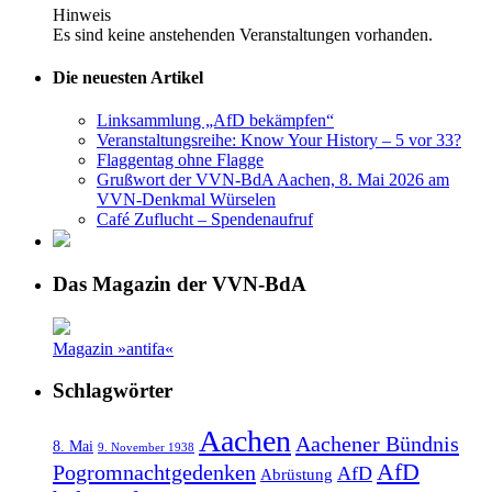
Hinweis
Es sind keine anstehenden Veranstaltungen vorhanden.
Die neuesten Artikel
Linksammlung „AfD bekämpfen“
Veranstaltungsreihe: Know Your History – 5 vor 33?
Flaggentag ohne Flagge
Grußwort der VVN-BdA Aachen, 8. Mai 2026 am
VVN-Denkmal Würselen
Café Zuflucht – Spendenaufruf
Das Magazin der VVN-BdA
Magazin »antifa«
Schlagwörter
Aachen
Aachener Bündnis
8. Mai
9. November 1938
AfD
Pogromnachtgedenken
AfD
Abrüstung