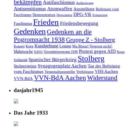
bekämpfen
Antifaschismus
Antikriegstag
Antisemitismus
Atomwaffen
Ausstellung
Befreiung vom
DFG-VK
Faschismus
Demonstration
Deportation
Erinnerung
Frieden
Friedensbewegung
Faschismus
Gedenken
Gedenken an die
Pogromnacht 1938
Gruppe Z - Stolberg
Kundgebung
Lesung
Ma Bistar! Vergesst nicht!
Konzert
Krieg
Protest gegen AfD
Mahnwache
Novemberpogrome 1938
NATO
Roma
Stolberg
Spanischer Bürgerkrieg
Solidarität
Synagogenplatz Aachen
Stolpersteine
Tag der Befreiung
vom Faschismus
VHS Aachen
Veranstaltungsreihe
Verfolgung
VVN-BdA Aachen
Widerstand
VVN-BdA
dasjahr1945
Das Jahr 1933