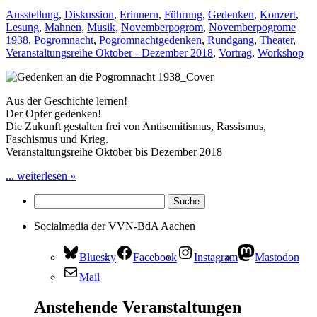
Ausstellung
,
Diskussion
,
Erinnern
,
Führung
,
Gedenken
,
Konzert
,
Lesung
,
Mahnen
,
Musik
,
Novemberpogrom
,
Novemberpogrome
1938
,
Pogromnacht
,
Pogromnachtgedenken
,
Rundgang
,
Theater
,
Veranstaltungsreihe Oktober - Dezember 2018
,
Vortrag
,
Workshop
Aus der Geschichte lernen!
Der Opfer gedenken!
Die Zukunft gestalten frei von Antisemitismus, Rassismus,
Faschismus und Krieg.
Veranstaltungsreihe Oktober bis Dezember 2018
... weiterlesen »
Socialmedia der VVN-BdA Aachen
Bluesky
Facebook
Instagram
Mastodon
Mail
Anstehende Veranstaltungen