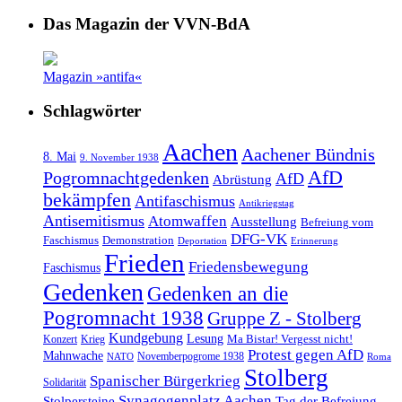
Das Magazin der VVN-BdA
Magazin »antifa«
Schlagwörter
Aachen
Aachener Bündnis
8. Mai
9. November 1938
AfD
Pogromnachtgedenken
AfD
Abrüstung
bekämpfen
Antifaschismus
Antikriegstag
Antisemitismus
Atomwaffen
Ausstellung
Befreiung vom
DFG-VK
Faschismus
Demonstration
Deportation
Erinnerung
Frieden
Friedensbewegung
Faschismus
Gedenken
Gedenken an die
Pogromnacht 1938
Gruppe Z - Stolberg
Kundgebung
Lesung
Ma Bistar! Vergesst nicht!
Konzert
Krieg
Protest gegen AfD
Mahnwache
Novemberpogrome 1938
NATO
Roma
Stolberg
Spanischer Bürgerkrieg
Solidarität
Synagogenplatz Aachen
Stolpersteine
Tag der Befreiung