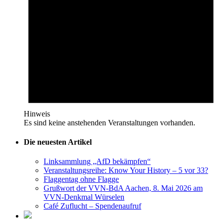
Hinweis
Es sind keine anstehenden Veranstaltungen vorhanden.
Die neuesten Artikel
Linksammlung „AfD bekämpfen“
Veranstaltungsreihe: Know Your History – 5 vor 33?
Flaggentag ohne Flagge
Grußwort der VVN-BdA Aachen, 8. Mai 2026 am
VVN-Denkmal Würselen
Café Zuflucht – Spendenaufruf