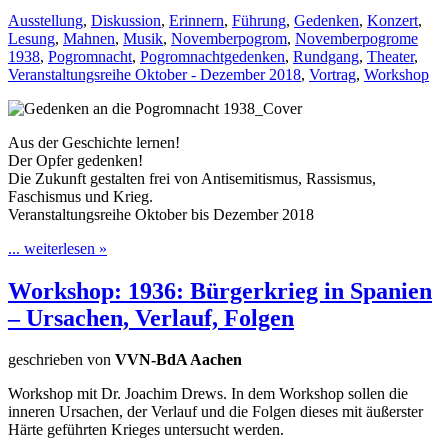
Ausstellung
,
Diskussion
,
Erinnern
,
Führung
,
Gedenken
,
Konzert
,
Lesung
,
Mahnen
,
Musik
,
Novemberpogrom
,
Novemberpogrome
1938
,
Pogromnacht
,
Pogromnachtgedenken
,
Rundgang
,
Theater
,
Veranstaltungsreihe Oktober - Dezember 2018
,
Vortrag
,
Workshop
Aus der Geschichte lernen!
Der Opfer gedenken!
Die Zukunft gestalten frei von Antisemitismus, Rassismus,
Faschismus und Krieg.
Veranstaltungsreihe Oktober bis Dezember 2018
... weiterlesen »
Workshop: 1936: Bürgerkrieg in Spanien
– Ursachen, Verlauf, Folgen
geschrieben von
VVN-BdA Aachen
Workshop mit Dr. Joachim Drews. In dem Workshop sollen die
inneren Ursachen, der Verlauf und die Folgen dieses mit äußerster
Härte geführten Krieges untersucht werden.