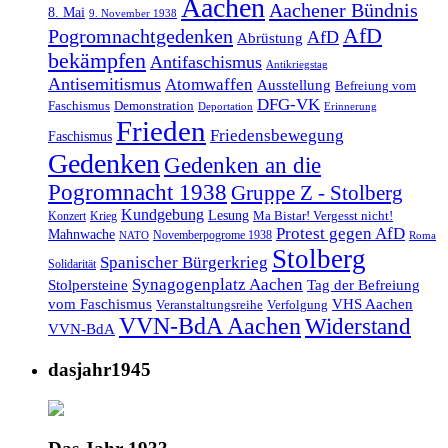
Aachen
Aachener Bündnis
8. Mai
9. November 1938
AfD
Pogromnachtgedenken
AfD
Abrüstung
bekämpfen
Antifaschismus
Antikriegstag
Antisemitismus
Atomwaffen
Ausstellung
Befreiung vom
DFG-VK
Faschismus
Demonstration
Deportation
Erinnerung
Frieden
Friedensbewegung
Faschismus
Gedenken
Gedenken an die
Pogromnacht 1938
Gruppe Z - Stolberg
Kundgebung
Lesung
Ma Bistar! Vergesst nicht!
Konzert
Krieg
Protest gegen AfD
Mahnwache
Novemberpogrome 1938
NATO
Roma
Stolberg
Spanischer Bürgerkrieg
Solidarität
Synagogenplatz Aachen
Stolpersteine
Tag der Befreiung
vom Faschismus
VHS Aachen
Veranstaltungsreihe
Verfolgung
VVN-BdA Aachen
Widerstand
VVN-BdA
dasjahr1945