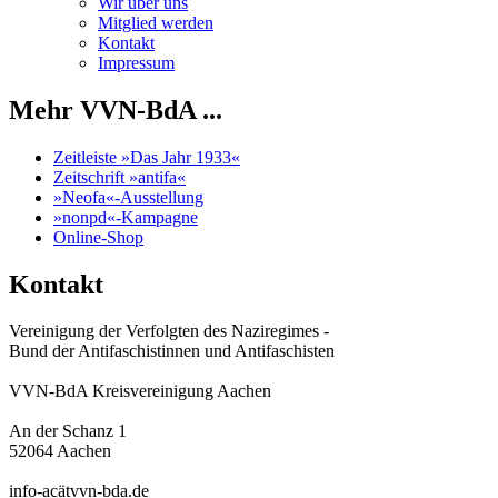
Wir über uns
Mitglied werden
Kontakt
Impressum
Mehr VVN-BdA ...
Zeitleiste »Das Jahr 1933«
Zeitschrift »antifa«
»Neofa«-Ausstellung
»nonpd«-Kampagne
Online-Shop
Kontakt
Vereinigung der Verfolgten des Naziregimes -
Bund der Antifaschistinnen und Antifaschisten
VVN-BdA Kreisvereinigung Aachen
An der Schanz 1
52064 Aachen
info-acätvvn-bda.de