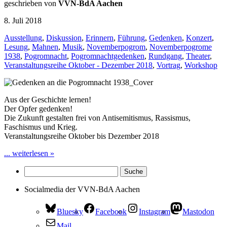
geschrieben von
VVN-BdA Aachen
8. Juli 2018
Ausstellung
,
Diskussion
,
Erinnern
,
Führung
,
Gedenken
,
Konzert
,
Lesung
,
Mahnen
,
Musik
,
Novemberpogrom
,
Novemberpogrome
1938
,
Pogromnacht
,
Pogromnachtgedenken
,
Rundgang
,
Theater
,
Veranstaltungsreihe Oktober - Dezember 2018
,
Vortrag
,
Workshop
Aus der Geschichte lernen!
Der Opfer gedenken!
Die Zukunft gestalten frei von Antisemitismus, Rassismus,
Faschismus und Krieg.
Veranstaltungsreihe Oktober bis Dezember 2018
... weiterlesen »
Socialmedia der VVN-BdA Aachen
Bluesky
Facebook
Instagram
Mastodon
Mail