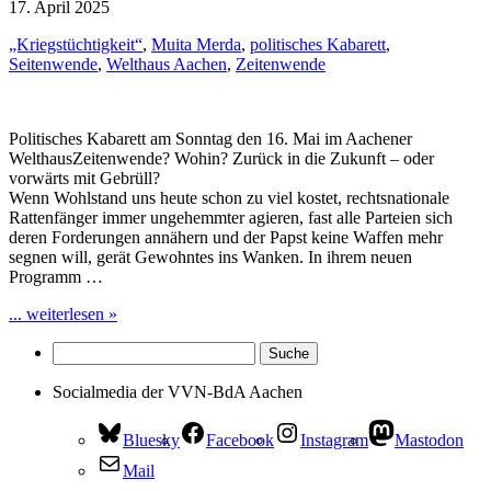
17. April 2025
„Kriegstüchtigkeit“
,
Muita Merda
,
politisches Kabarett
,
Seitenwende
,
Welthaus Aachen
,
Zeitenwende
Politisches Kabarett am Sonntag den 16. Mai im Aachener
WelthausZeitenwende? Wohin? Zurück in die Zukunft – oder
vorwärts mit Gebrüll?
Wenn Wohlstand uns heute schon zu viel kostet, rechtsnationale
Rattenfänger immer ungehemmter agieren, fast alle Parteien sich
deren Forderungen annähern und der Papst keine Waffen mehr
segnen will, gerät Gewohntes ins Wanken. In ihrem neuen
Programm …
... weiterlesen »
Socialmedia der VVN-BdA Aachen
Bluesky
Facebook
Instagram
Mastodon
Mail