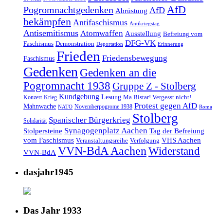
AfD
Pogromnachtgedenken
AfD
Abrüstung
bekämpfen
Antifaschismus
Antikriegstag
Antisemitismus
Atomwaffen
Ausstellung
Befreiung vom
DFG-VK
Faschismus
Demonstration
Deportation
Erinnerung
Frieden
Friedensbewegung
Faschismus
Gedenken
Gedenken an die
Pogromnacht 1938
Gruppe Z - Stolberg
Kundgebung
Lesung
Ma Bistar! Vergesst nicht!
Konzert
Krieg
Protest gegen AfD
Mahnwache
Novemberpogrome 1938
NATO
Roma
Stolberg
Spanischer Bürgerkrieg
Solidarität
Synagogenplatz Aachen
Stolpersteine
Tag der Befreiung
vom Faschismus
VHS Aachen
Veranstaltungsreihe
Verfolgung
VVN-BdA Aachen
Widerstand
VVN-BdA
dasjahr1945
Das Jahr 1933