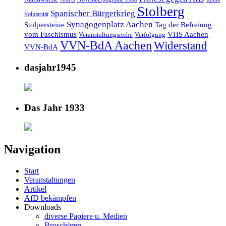
Stolberg
Spanischer Bürgerkrieg
Solidarität
Synagogenplatz Aachen
Stolpersteine
Tag der Befreiung
vom Faschismus
VHS Aachen
Veranstaltungsreihe
Verfolgung
VVN-BdA Aachen
Widerstand
VVN-BdA
dasjahr1945
Das Jahr 1933
Navigation
Start
Veranstaltungen
Artikel
AfD bekämpfen
Downloads
diverse Papiere u. Medien
Broschüren