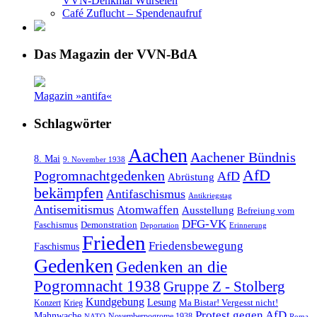
VVN-Denkmal Würselen
Café Zuflucht – Spendenaufruf
Das Magazin der VVN-BdA
Magazin »antifa«
Schlagwörter
Aachen
Aachener Bündnis
8. Mai
9. November 1938
AfD
Pogromnachtgedenken
AfD
Abrüstung
bekämpfen
Antifaschismus
Antikriegstag
Antisemitismus
Atomwaffen
Ausstellung
Befreiung vom
DFG-VK
Faschismus
Demonstration
Deportation
Erinnerung
Frieden
Friedensbewegung
Faschismus
Gedenken
Gedenken an die
Pogromnacht 1938
Gruppe Z - Stolberg
Kundgebung
Lesung
Ma Bistar! Vergesst nicht!
Konzert
Krieg
Protest gegen AfD
Mahnwache
Novemberpogrome 1938
NATO
Roma