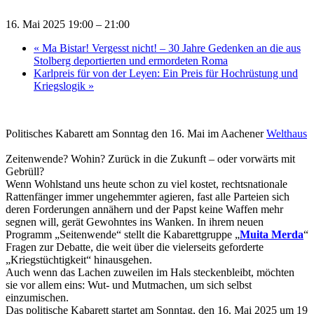
16. Mai 2025 19:00
–
21:00
«
Ma Bistar! Vergesst nicht! – 30 Jahre Gedenken an die aus
Stolberg deportierten und ermordeten Roma
Karlpreis für von der Leyen: Ein Preis für Hochrüstung und
Kriegslogik
»
Politisches Kabarett am Sonntag den 16. Mai im Aachener
Welthaus
Zeitenwende? Wohin? Zurück in die Zukunft – oder vorwärts mit
Gebrüll?
Wenn Wohlstand uns heute schon zu viel kostet, rechtsnationale
Rattenfänger immer ungehemmter agieren, fast alle Parteien sich
deren Forderungen annähern und der Papst keine Waffen mehr
segnen will, gerät Gewohntes ins Wanken. In ihrem neuen
Programm „Seitenwende“ stellt die Kabarettgruppe „
Muita Merda
“
Fragen zur Debatte, die weit über die vielerseits geforderte
„Kriegstüchtigkeit“ hinausgehen.
Auch wenn das Lachen zuweilen im Hals steckenbleibt, möchten
sie vor allem eins: Wut- und Mutmachen, um sich selbst
einzumischen.
Das politische Kabarett startet am Sonntag, den 16. Mai 2025 um 19