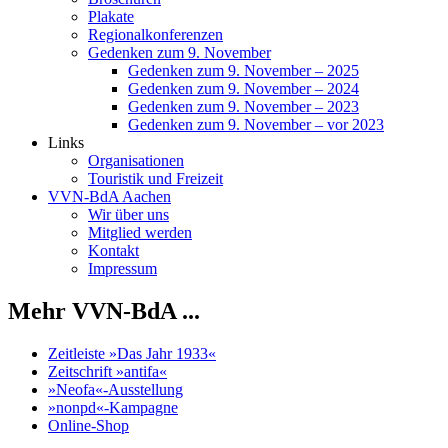
Plakate
Regionalkonferenzen
Gedenken zum 9. November
Gedenken zum 9. November – 2025
Gedenken zum 9. November – 2024
Gedenken zum 9. November – 2023
Gedenken zum 9. November – vor 2023
Links
Organisationen
Touristik und Freizeit
VVN-BdA Aachen
Wir über uns
Mitglied werden
Kontakt
Impressum
Mehr VVN-BdA ...
Zeitleiste »Das Jahr 1933«
Zeitschrift »antifa«
»Neofa«-Ausstellung
»nonpd«-Kampagne
Online-Shop