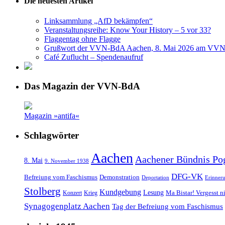
Die neuesten Artikel
Linksammlung „AfD bekämpfen“
Veranstaltungsreihe: Know Your History – 5 vor 33?
Flaggentag ohne Flagge
Grußwort der VVN-BdA Aachen, 8. Mai 2026 am VVN
Café Zuflucht – Spendenaufruf
Das Magazin der VVN-BdA
Magazin »antifa«
Schlagwörter
Aachen
Aachener Bündnis Po
8. Mai
9. November 1938
DFG-VK
Befreiung vom Faschismus
Demonstration
Deportation
Erinner
Stolberg
Kundgebung
Lesung
Ma Bistar! Vergesst n
Konzert
Krieg
Synagogenplatz Aachen
Tag der Befreiung vom Faschismus