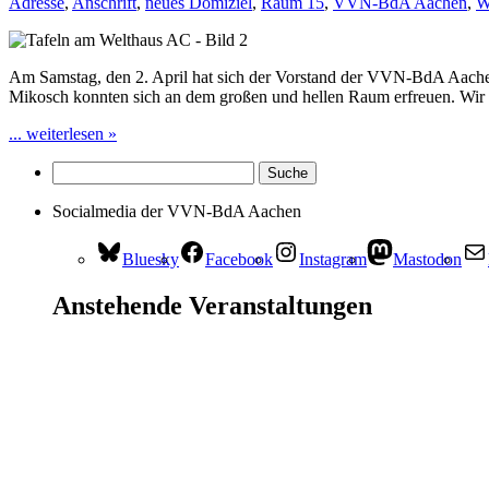
Adresse
,
Anschrift
,
neues Domiziel
,
Raum 15
,
VVN-BdA Aachen
,
W
Am Samstag, den 2. April hat sich der Vorstand der VVN-BdA Aach
Mikosch konnten sich an dem großen und hellen Raum erfreuen. Wir 
... weiterlesen »
Socialmedia der VVN-BdA Aachen
Bluesky
Facebook
Instagram
Mastodon
Anstehende Veranstaltungen