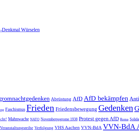
-Denkmal Würselen
AfD bekämpfen
gromnachtgedenken
AfD
Ant
Abrüstung
Frieden
Gedenken
G
Friedensbewegung
Faschismus
ung
Protest gegen AfD
Mahnwache
icht!
Novemberpogrome 1938
Solida
NATO
Roma
VVN-BdA 
VHS Aachen
VVN-BdA
Veranstaltungsreihe
Verfolgung