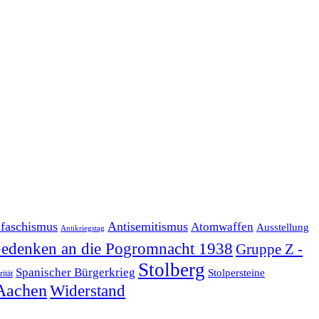
ifaschismus
Antisemitismus
Atomwaffen
Ausstellung
Antikriegstag
edenken an die Pogromnacht 1938
Gruppe Z -
Stolberg
Spanischer Bürgerkrieg
Stolpersteine
rität
Aachen
Widerstand