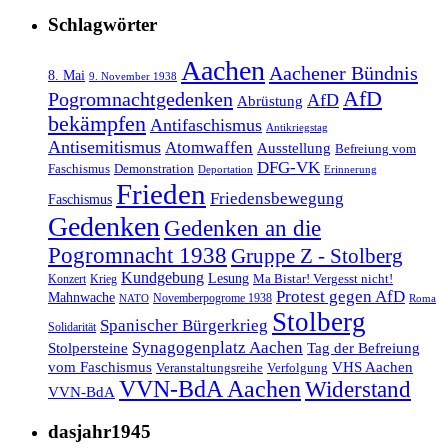
Schlagwörter
Aachen
Aachener Bündnis
8. Mai
9. November 1938
AfD
Pogromnachtgedenken
AfD
Abrüstung
bekämpfen
Antifaschismus
Antikriegstag
Antisemitismus
Atomwaffen
Ausstellung
Befreiung vom
DFG-VK
Faschismus
Demonstration
Deportation
Erinnerung
Frieden
Friedensbewegung
Faschismus
Gedenken
Gedenken an die
Pogromnacht 1938
Gruppe Z - Stolberg
Kundgebung
Lesung
Ma Bistar! Vergesst nicht!
Konzert
Krieg
Protest gegen AfD
Mahnwache
Novemberpogrome 1938
NATO
Roma
Stolberg
Spanischer Bürgerkrieg
Solidarität
Synagogenplatz Aachen
Stolpersteine
Tag der Befreiung
vom Faschismus
VHS Aachen
Veranstaltungsreihe
Verfolgung
VVN-BdA Aachen
Widerstand
VVN-BdA
dasjahr1945