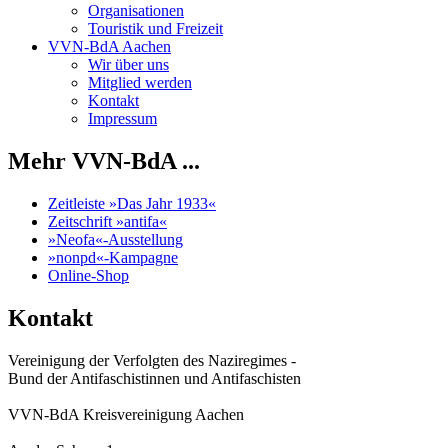
Organisationen
Touristik und Freizeit
VVN-BdA Aachen
Wir über uns
Mitglied werden
Kontakt
Impressum
Mehr VVN-BdA ...
Zeitleiste »Das Jahr 1933«
Zeitschrift »antifa«
»Neofa«-Ausstellung
»nonpd«-Kampagne
Online-Shop
Kontakt
Vereinigung der Verfolgten des Naziregimes -
Bund der Antifaschistinnen und Antifaschisten
VVN-BdA Kreisvereinigung Aachen